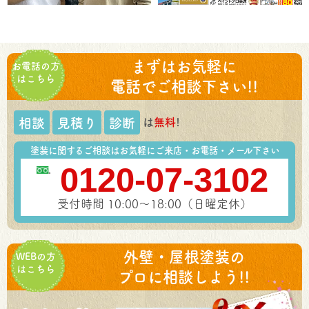
まずはお気軽に
お電話の方
はこちら
電話でご相談下さい!!
は
無料
!
相談
見積り
診断
塗装に関するご相談はお気軽にご来店・お電話・メール下さい
0120-07-3102
受付時間 10:00～18:00（日曜定休）
外壁・屋根塗装の
WEBの方
はこちら
プロに相談しよう!!