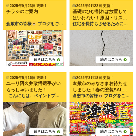
2025年9月23日 更新！
2025年9月22日 更新！
チラシのご案内
基礎のひび割れは放置して
はいけない！原因・リス
倉敷市の皆様
ブログをご覧いただき誠にありがとうございます
住宅を長持ちさせるために欠かせないのが「基礎」の健全性です。 その基礎に小さなひび割れを見つけたとき、「これくらいなら大丈夫かな」とつい放置してしまう方も少なくありません。 しかし、基礎のひび割れを軽視すると、建物全体に悪影響を及ぼす可能性があります。 今回は、基礎にひび割れが起こる原因、放置するリスク、そして予防策や補修の方法について詳しく解説していきます。 倉敷市にお住まいの方にぜひ知っていただきたい内容ですので、ぜひ最後までご覧ください。 ペイントプロ美達は倉敷市の屋根塗装・外壁塗装・雨漏り工事・防水専門店です
ク・補修方法を徹底解説
続きはこちら
続きはこちら
2025年5月16日 更新！
2025年3月18日 更新！
ユーリ阿久井政悟選手がい
倉敷市のみなさまお待たせ
らっしゃいました！
しました！春の塗装SALE
こんにちは、ペイントプロ美達です。 2024年に行われたWBA世界フライ級タイトル戦を制し、 チャンピオンベルトを掴んだ岡山出身のプロボクサーであるユーリ阿久井政悟選手が美達のショールームにいらっしゃいました！ 実は、弊社の金丸と以前からご縁があり、日頃から交流させていただいているご縁で、今回の来社が実現しました。 鍛え抜かれた体と真剣なまなざし、そして礼儀正しい姿に、スタッフ一同感銘を受けました。 短い時間の中でも、競技への真摯な姿勢や日々の努力のお話を聞かせていただき、私たちも仕事に対する姿勢を見つめ直す良いきっかけとなりました。 美達は、そんな彼の挑戦を心から応援しています！！ 地域で頑張る人を支え、私たちも負けないよう日々努力を重ねてまいります。 これからも、倉敷の皆さまに元気と笑顔をお届けできるよう、スタッフ一同がんばってまいります！
倉敷市の皆様
ブログをご覧いただき誠にありがとうございます
開催します！！
続きはこちら
続きはこちら