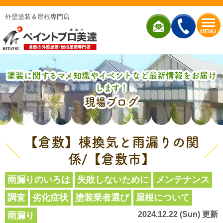
外壁塗装＆屋根専門店
MENU
塗装に関するマメ知識やイベントなど最新情報をお届け
します！
現場ブログ
【倉敷】棟換気と雨漏りの関
係/【倉敷市】
雨漏りのいろは
失敗しないために
メンテナンス
調査
劣化症状
塗装業者選び
屋根について
2024.12.22 (Sun) 更新
雨漏り