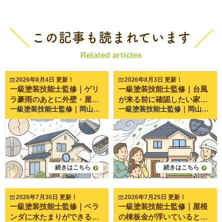
この記事も読まれています
Related articles
2026年8月4日 更新！
2026年8月3日 更新！
一級塗装技能士監修｜ゲリ
一級塗装技能士監修｜台風
ラ豪雨のあとに外壁・屋根
が来る前に確認したい家の
一級塗装技能士監修｜岡山県倉敷市・岡山市で20年以上、外壁塗装・屋根塗装・雨漏り修理を行うペイントプロ美達が解説します。 近年、岡山県でも突然激しい雨が降る**「ゲリラ豪雨」**が増えています。 短時間で大量の雨が降るため、 「雨漏りはしていないけど大丈夫？」 「外壁に異常がないか心配」 「次の台風までに点検した方がいい？」 と不安になる方も多いのではないでしょうか。 実際にペイントプロ美達でも、夏場は 「雨が止んだら外壁にシミができていた」 「雨樋から水があふれていた」 「急に天井へシミができた」 といったお問い合わせが非常に増えます。 ゲリラ豪雨は一度だけでも住宅に負担を与えることがあります。 今回は、ご自宅で安全に確認できる外壁・屋根の劣化サインを分かりやすくご紹介します。 ゲリラ豪雨のあとに家の点検が必要な理由 近年増えているゲリラ豪雨とは ゲリラ豪雨とは、短時間で局地的に降る非常に激しい雨のことです。 通常の雨とは違い、 一気に大量の雨が降る 強風を伴うことがある 排水が追いつかない という特徴があります。 住宅は通常の雨を想定して作られていますが、近年のような集中豪雨では想定以上の負荷がかかるケースも少なくありません。 一度の大雨でも住宅にダメージが残ることがある 外壁や屋根に劣化があると、そこから雨水が入り込みやすくなります。 特に、 築10年以上 一度も塗装していない 前回の塗装から10年以上経過 という住宅では注意が必要です。 普段は問題がなくても、大雨をきっかけに不具合が表面化することがあります。 ゲリラ豪雨のあとに確認したい外壁の劣化サイン5選 ① 外壁のひび割れ（クラック） 外壁に細い線のような割れが入っていませんか？ これを**クラック（ひび割れ）**といいます。 細いひびでも雨水の侵入口になることがあります。 特に幅が広くなっているものや深い割れは早めの点検がおすすめです。 施工写真では、 細いひび 大きく口が開いたひび を比較すると違いが分かりやすくなります。 ② コーキング（シーリング）の割れ・剥がれ サイディング外壁の継ぎ目にあるゴムのような部分をコーキングといいます。 この部分が 割れる やせる 剥がれる と雨水が入り込みやすくなります。 ペイントプロ美達でも最も多く見つかる劣化の一つです。 ③ 外壁の膨れ・浮き 外壁がポコポコと膨らんでいる場合は注意が必要です。 内部に水分が入り込み、塗膜が浮いている可能性があります。 放置すると剥がれにつながることがあります。 ④ チョーキング（白い粉） 外壁を触ったときに白い粉が付く現象です。 これは塗膜が紫外線や雨によって劣化しているサインです。 防水性能が落ち始めている目安になります。 ⑤ 雨染み・黒ずみ 豪雨後に急に黒い筋やシミができた場合は、 雨水の流れが変わった 外壁内部に水分が入っている 可能性があります。 見た目だけでなく原因を調べることが大切です。 屋根で確認したい劣化サイン5選 ※屋根には絶対に登らず、地上から見える範囲で確認しましょう。 ① 棟板金の浮き 屋根の一番高い部分にある金属を**棟板金（むねばんきん）**といいます。 強風や豪雨で浮くことがあります。 放置すると飛散や雨漏りにつながる恐れがあります。 ② 瓦やスレートのズレ・割れ 双眼鏡などで見ると、 割れ ズレ 欠け が見えることがあります。 強い雨風のあとには一度確認しておきたいポイントです。 ③ 雨樋の詰まり・外れ ゲリラ豪雨では、 落ち葉 土 枝 が一気に流れ込みます。 雨樋が詰まると外壁へ大量の水が流れ、別の劣化を招くことがあります。 ④ 軒天のシミ 屋根の裏側にある天井部分を**軒天（のきてん）**といいます。 ここにシミがある場合は雨漏りの初期症状の可能性があります。 ⑤ 室内天井の雨染み 意外と見落とされるのが室内です。 天井に 黄色いシミ 茶色い跡 ができた場合は雨漏りを疑いましょう。 ゲリラ豪雨後にやってはいけないこと 屋根に登る 毎年、屋根の点検中の転落事故が発生しています。 濡れた屋根は非常に滑りやすく危険です。 応急処置を自己判断で行う ブルーシートを固定するために屋根へ上がることも危険です。 誤った補修で被害が広がるケースもあります。 異常を放置する 「雨漏りしていないから大丈夫」 と思っていても、 数か月後に症状が出ることもあります。 小さな異変を見逃さないことが大切です。 ペイントプロ美達で実際によくあるご相談 岡山県倉敷市・岡山市では、近年ゲリラ豪雨のあとにお問い合わせが増えています。 特によくあるのが、 雨樋から水があふれた 外壁の継ぎ目が開いていた ベランダに水が溜まる 天井に小さなシミができた というご相談です。 実際に点検へ伺うと、大規模な修理ではなく、 コーキング補修 棟板金の固定 雨樋清掃 部分補修 だけで済むケースも少なくありません。 一方で、「様子を見よう」と数年放置した結果、雨漏りが進行し、下地や木材まで傷んでしまっていたケースもあります。 だからこそ、異常が小さいうちの確認が住まいを長持ちさせるポイントになります。 施工事例としては、以下のような写真を掲載すると読者にも伝わりやすくなります。 コーキングの割れ（施工前・施工後） 棟板金の浮き 雨樋の詰まり 外壁のひび割れ補修 ベランダ防水の施工前後 まとめ｜小さな異変が家を守る第一歩 ゲリラ豪雨は、見た目では分からない部分にもダメージを与えることがあります。 今回ご紹介したように、 外壁のひび割れ コーキングの劣化 雨樋の詰まり 棟板金の浮き 天井の雨染み などは、早めに気付くことで大きな修理を防げる可能性があります。 「今すぐ工事が必要」というわけではなくても、現状を把握しておくことは住まいを長持ちさせるためにとても大切です。 ペイントプロ美達では、岡山県倉敷市・岡山市を中心に、一級塗装技能士による無料点検を行っています。 ゲリラ豪雨のあとに少しでも気になる症状があれば、「これくらいで相談してもいいのかな？」という段階でも構いません。 現在の状態を分かりやすくご説明し、必要な補修がある場合も、写真をお見せしながら丁寧にご案内いたします。 大切なお住まいを長く安心して守るためにも、気になるサインを見つけた際は、お気軽にペイントプロ美達までご相談ください。
一級塗装技能士監修｜岡山県倉敷市・岡山市で20年以上、外壁塗装・屋根塗装・雨漏り修理を行うペイントプロ美達が解説します。 毎年夏から秋にかけて心配になるのが台風です。 ニュースで大型台風の進路予報を見ると、 「うちは大丈夫かな？」 「何を確認しておけばいいの？」 「屋根や外壁は点検した方がいい？」 と不安になる方も多いのではないでしょうか。 実際にペイントプロ美達でも、台風の前後には 雨漏りした 雨樋が外れた 棟板金が飛んだ 外壁から雨水が入った というご相談が急増します。 しかし、多くのトラブルは事前の点検で防げるケースも少なくありません。 今回は、ご自宅で簡単に確認できる**「台風前にチェックしたいポイント10選」**を、分かりやすく解説します。 台風前の点検が重要な理由 家は毎日、紫外線や雨風にさらされています。 普段は問題なく見えていても、小さな劣化があると台風の強風や豪雨によって一気に被害が広がることがあります。 例えば、 小さなひび割れから雨水が侵入 緩んでいた板金が飛散 詰まった雨樋から雨漏り など、台風が「きっかけ」となって大きなトラブルへ発展することがあります。 だからこそ、台風が来る前の点検がとても重要なのです。 チェックポイント① 屋根材のズレや割れはないか 屋根は普段ほとんど見ることがありません。 しかし、 瓦のズレ スレートの割れ 金属屋根の浮き などがあると、強風で飛散したり、雨漏りにつながる恐れがあります。 屋根には絶対に上らない 「少し見てみよう」と屋根へ上るのは非常に危険です。 毎年、点検中の転落事故が発生しています。 双眼鏡や地上から見える範囲だけ確認し、気になる場合は専門業者へ相談しましょう。 チェックポイント② 棟板金が浮いていないか 棟板金（むねばんきん）とは、屋根の一番高い部分についている金属です。 台風で飛散するケースが非常に多い場所でもあります。 こんな症状は要注意 釘が浮いている 隙間がある ガタガタして見える 美達でも、 「訪問業者に棟板金が浮いていると言われた」 というご相談をよくいただきます。 実際には問題ない場合もあるため、不安な時は写真付きで点検してもらうことをおすすめしています。 チェックポイント③ 雨樋に落ち葉が詰まっていないか 雨樋は屋根の雨水を流す重要な設備です。 落ち葉や泥が詰まると、 雨水があふれる 外壁を汚す 軒裏へ水が回る 原因になります。 特に庭木がある住宅では注意が必要です。 チェックポイント④ 外壁のひび割れを確認する 外壁に細いひびが入っていませんか？ このひび割れから雨水が侵入すると、 外壁内部の腐食 雨漏り カビ などにつながります。 幅0.3mm以上のひびは要注意 髪の毛程度の細いひびでも、場所によっては補修が必要です。 気になる場合は写真を撮って相談すると判断しやすくなります。 チェックポイント⑤ コーキングの割れや剥がれ サイディング住宅では、目地に入っているゴム状の部分を**コーキング（シーリング）**と呼びます。 これが 硬くなっている 割れている 剥がれている 状態だと雨水が侵入しやすくなります。 築10年前後になると劣化が目立ち始めるケースが多く見られます。 チェックポイント⑥ ベランダの排水口を掃除する 意外と見落とされるのがベランダです。 排水口に 落ち葉 土 ゴミ が詰まると、水が流れずプールのようになります。 この状態が続くと、 防水層へ負担がかかり、雨漏りにつながることがあります。 台風前には一度掃除しておきましょう。 チェックポイント⑦ 雨戸・シャッターは正常に動くか 強風で飛来物が飛んでくることがあります。 その際に窓ガラスを守るのが雨戸やシャッターです。 スムーズに閉まるか 鍵がかかるか 事前に確認しておくと安心です。 チェックポイント⑧ 庭やベランダの飛散物を片付ける 風速30〜40mになると、 植木鉢 物干し竿 自転車 ゴミ箱 なども飛ばされることがあります。 飛散物は自宅だけでなく、ご近所への被害につながることもあるため、屋内へ移動させましょう。 チェックポイント⑨ アンテナや波板のぐらつき 古いアンテナやカーポートの波板も強風被害が多い場所です。 ネジが緩んでいる 波板が浮いている 場合は早めに補修しておくと安心です。 チェックポイント⑩ 雨漏りの前兆がないか 台風が来る前に、 天井のシミ クロスの浮き カビ臭い 窓まわりの変色 がないか確認しましょう。 これらは雨漏りの初期症状であることがあります。 美達でも、 「台風で急に雨漏りしたと思ったら、実は以前から少しずつ水が入っていた」 というケースを何度も経験しています。 美達によくいただくご相談 毎年8月から10月にかけて、ペイントプロ美達では次のようなお問い合わせが増えます。 「屋根が飛びそうと言われた」 訪問業者から突然言われ、不安になってご相談いただくケースです。 実際に点検すると問題ないことも多く、逆に気付いていなかった別の劣化が見つかることもあります。 「雨漏りしてからでは遅かった…」 雨漏りは室内に水が落ちてきた時点で、すでに内部まで水が回っていることもあります。 そのため、「雨漏りする前」の点検が重要です。 台風前にやってはいけないこと 屋根へ上る 最も危険です。 絶対に自分では点検しないようにしましょう。 強風時に補修する ブルーシートを掛けようとして事故になるケースもあります。 台風接近中は無理をせず、安全を最優先にしてください。 まとめ｜台風は「来る前」の備えが家を守ります 台風は自然災害なので防ぐことはできません。 しかし、 屋根 外壁 雨樋 ベランダ コーキング などを事前に確認することで、多くの被害を防げる可能性があります。 特に築10年以上経過した住宅では、小さな劣化が進行していることも珍しくありません。 ペイントプロ美達でも、「台風が来る前に一度見てほしい」というご相談を毎年多くいただいています。実際に点検を行うと、大きな修理が必要になる前に補修できたケースも少なくありません。 「自分では判断が難しい」「屋根の状態が見えない」「気になる箇所がある」という場合は、無理にご自身で確認するのではなく、専門業者による点検を受けることをおすすめします。 ペイントプロ美達では、岡山県倉敷市・岡山市を中心に、屋根・外壁の状態を写真付きで分かりやすくご説明しています。必要以上の工事をおすすめすることはありませんので、台風シーズン前の住まいの健康チェックとして、お気軽にご相談ください。
で確認したい劣化サイン
チェックポイント10選
続きはこちら
続きはこちら
2026年7月30日 更新！
2026年7月25日 更新！
一級塗装技能士監修｜ベラ
一級塗装技能士監修｜屋根
ンダに水たまりができる原
の棟板金が浮いていると言