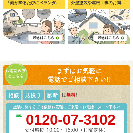
「雨が降るたびにベランダに水たまりができる」 「なかなか水が引かないけど大丈夫？」 「これって雨漏りの前兆？」 このような不安を感じたことはありませんか。 ベランダは屋根がないことも多く、雨風や紫外線の影響を直接受ける場所です。そのため、住宅の中でも劣化しやすい部分の一つです。 実際に岡山県倉敷市・岡山市で外壁塗装や防水工事を行うペイントプロ美達でも、 「ベランダに水が溜まるようになった」 「掃除しても改善しない」 「防水工事が必要なのか知りたい」 というご相談を多くいただきます。 実は、水たまりは単なる雨水ではなく、防水機能の低下や排水不良を知らせるサインになっていることがあります。 今回は、水たまりができる原因や放置するリスク、確認方法について分かりやすく解説します。 ベランダに水たまりができるのは異常なの？ 雨上がりに少し残る程度なら問題ないケースもある 大雨の直後であれば、少量の水が一時的に残ることは珍しくありません。 時間の経過とともに自然に排水され、数十分から数時間程度で乾くようであれば、すぐに大きな問題とは限りません。 しかし、翌日になっても水が残っていたり、毎回同じ場所に大きな水たまりができる場合は注意が必要です。 長時間残る水たまりは注意が必要 ベランダには「勾配（こうばい）」があります。 勾配とは、水が自然に排水口へ流れるようにつけられた緩やかな傾斜のことです。 この勾配が正常であれば、水は自然に排水口へ流れていきます。 水が残るということは、 排水できていない ベランダが沈んでいる 防水層が傷んでいる などの可能性があります。 ベランダに水たまりができる主な原因 排水口（ドレン）の詰まり 最も多い原因が排水口の詰まりです。 ベランダには落ち葉や砂、土、ホコリ、鳥の羽などが少しずつ溜まります。 これらが排水口を塞ぐことで、水が流れなくなります。 ペイントプロ美達でも点検に伺うと、 「防水工事が必要かと思ったら、排水口の掃除だけで改善した」 というケースも少なくありません。 台風や強風の後は特に詰まりやすいため、定期的な掃除がおすすめです。 防水層の劣化・へこみ ベランダには防水層という水を通さない膜があります。 この防水層は、 紫外線 雨 気温差 によって少しずつ傷んでいきます。 劣化すると、 一部分がへこむ 表面が波打つ 水が流れにくくなる という状態になります。 結果として水が同じ場所に溜まりやすくなります。 ベランダの勾配不足 新築時には適切な勾配が確保されていますが、 長年使用することで、 下地が変形する 防水工事を重ねる モルタルが沈む などにより勾配が変化することがあります。 わずか数ミリの違いでも、水の流れは大きく変わります。 建物のゆがみや経年変化 住宅は年月とともに少しずつ動きます。 地盤や建物全体の変化によってベランダの傾きが変わるケースもあります。 築20年以上のお住まいでは、このようなケースも珍しくありません。 水たまりを放置すると起こるトラブル 防水層の劣化が早まる 水が長時間残ることで、防水層は常に湿った状態になります。 乾燥と湿潤を繰り返すことで、 ひび割れ 膨れ 剥がれ などの劣化が進みやすくなります。 雨漏りの原因になる 防水層が傷んだまま放置すると、 少しずつ水が内部へ浸入するようになります。 ベランダの下が リビング 和室 子ども部屋 になっている住宅では、天井から雨漏りするケースもあります。 雨漏りは発生してからでは修理範囲が広がりやすいため、早めの対応が大切です。 コケ・カビ・汚れが発生しやすくなる 常に湿った状態が続くと、 コケ カビ 黒ずみ が発生しやすくなります。 見た目が悪くなるだけでなく、滑りやすくなって転倒の危険もあります。 自分でできるチェックポイント 排水口にゴミが詰まっていないか まずは排水口を確認しましょう。 落ち葉や砂が詰まっていれば掃除するだけで改善することがあります。 掃除後に水を流してスムーズに排水されるか確認すると分かりやすいでしょう。 防水層にひび割れや膨れはないか ベランダの床をよく見ると、 ひび 膨らみ 剥がれ が見つかることがあります。 こうした症状は防水層の寿命が近づいているサインです。 水たまりが毎回同じ場所にできるか 雨が降るたびに同じ位置へ水が溜まる場合は、 勾配や防水層の変形が考えられます。 写真を撮って記録しておくと、点検時にも状況が伝わりやすくなります。 修理やメンテナンスが必要になるケース 清掃だけで改善するケース 次のような場合は比較的軽症です。 排水口の掃除不足 落ち葉の詰まり 一時的な汚れ この場合は清掃だけで改善することもあります。 防水工事が必要になるケース 次の症状があれば、防水工事を検討した方が安心です。 防水層が膨れている ひび割れている 剥がれている 水たまりが何日も残る 雨漏りが発生している ウレタン防水やFRP防水など、ベランダの状態に合わせた工法を選ぶことで、防水性能を回復できます。 早めの点検で費用を抑えられることも ペイントプロ美達でも、 「もっと早く相談していれば簡単な補修で済んだのに…」 というケースを何度も見てきました。 防水工事は下地まで傷む前なら補修範囲が小さく済むことも多く、結果的に費用を抑えられる場合があります。 ベランダに水たまりができるようになったというご相談では、排水口の清掃や部分補修だけで改善した例もあれば、防水層全体の劣化が進行していて全面改修が必要だった例もあります。実際に現地を確認してみないと原因は判断できないため、症状が軽いうちの点検が重要です。 まとめ｜小さな水たまりでも早めの確認がおすすめ ベランダの水たまりは、 排水口の詰まり 防水層の劣化 勾配不足 建物の経年変化 など、さまざまな原因で発生します。 「そのうち乾くから大丈夫」と放置していると、防水層の傷みが進み、やがて雨漏りや大規模な修繕につながることもあります。 岡山県は梅雨や台風、突然の豪雨も多く、防水性能が住まいを守るうえで非常に重要です。 もし「最近、水たまりが残るようになった」「掃除をしても改善しない」と感じたら、一度専門業者に状態を確認してもらうことをおすすめします。 ペイントプロ美達では、岡山県倉敷市・岡山市を中心に、ベランダ防水や外壁・屋根の点検を行っています。お住まいの状態を確認し、本当に必要な補修だけをご提案していますので、防水工事が必要かどうか判断に迷われている方も、お気軽にご相談ください。早めの点検が、大切なお住まいを長く守る第一歩になります。
外壁塗装や屋根工事のお問い合わせの中で、近年特に増えているのが、 「訪問販売の人に棟板金が浮いていると言われた」 「このままだと飛んでしまうと言われて不安」 「本当に工事が必要なのか分からない」 というご相談です。 実際にペイントプロ美達でも、岡山市・倉敷市のお客様からこのようなお問い合わせを頻繁にいただきます。 屋根は普段見えない場所だからこそ、不安になりやすいものです。しかし、指摘されたからといって必ずしも緊急工事が必要とは限りません。 今回は、棟板金が浮いていると言われた時に確認したいポイントや、本当に注意が必要なケースについて分かりやすく解説します。 棟板金とはどこの部分？ 棟板金の役割 棟板金（むねばんきん）とは、屋根の一番高い部分に取り付けられている金属製のカバーのことです。 スレート屋根の場合、屋根材と屋根材が合わさる頂上部分に隙間ができます。 その隙間から雨水が入らないように覆っているのが棟板金です。 家に例えるなら「屋根のフタ」のような役割をしています。 スレート屋根で重要な部材 岡山県内でも多く採用されているスレート屋根では、この棟板金が非常に重要です。 小さな部材ですが、屋根全体の防水性能に関わるため、劣化すると雨漏りの原因になることがあります。 「棟板金が浮いている」と言われるケースとは 訪問販売でよく使われる指摘の一つ 実は棟板金は、訪問販売業者がよく指摘する箇所の一つです。 理由は単純で、地上から状態が確認しにくいためです。 お客様自身で確認しづらい場所なので、 「今すぐ直さないと危険です」 と言われると不安になってしまいます。 実際に浮いている場合もある もちろん全てが嘘というわけではありません。 築10年以上経過している住宅では、実際に棟板金が浮いているケースもあります。 重要なのは、本当に異常があるのかを冷静に確認することです。 強風や台風の後は特に注意 岡山県は比較的災害が少ない地域ですが、近年は大型台風や突風も増えています。 強風の影響で棟板金が変形したり、固定が緩んだりすることがあります。 棟板金が浮く主な原因 固定している釘のゆるみ 最も多い原因です。 棟板金は釘で固定されていますが、気温変化による金属の伸縮を繰り返すことで徐々に緩みます。 すると板金が少しずつ浮いてきます。 下地木材の劣化 棟板金の内部には貫板（ぬきいた）という下地材があります。 昔は木材が多く使われていました。 この木材が雨水や湿気で腐ると、釘を保持する力が弱くなります。 結果として板金が浮いてしまいます。 強風による変形 台風や強風で板金があおられると変形する場合があります。 浮きが小さくても放置すると広がることがあります。 経年劣化による固定力の低下 築15～20年を超える住宅では、固定部分全体が劣化しているケースも珍しくありません。 棟板金が浮いていると起こるリスク 雨水の侵入 隙間から雨水が侵入すると下地材が傷みます。 すぐに雨漏りするわけではありませんが、長期間放置はおすすめできません。 強風で飛散する危険 浮いた部分に風が入り込むと、板金が飛ばされることがあります。 実際に台風後には飛散被害の相談もあります。 屋根内部の腐食につながる 水が入り続けると下地材が腐食し、補修費用が大きくなる可能性があります。 「浮いている」と言われた時に確認したいポイント 写真を見せてもらう 本当に浮いているなら写真が撮れるはずです。 最近はドローンや高所カメラで安全に撮影できます。 写真を見せてもらえない場合は注意が必要です。 その場で契約しない 「今日契約すれば安くなる」 という営業トークには慎重になりましょう。 屋根工事は急いで判断する必要はありません。 屋根に上がらせない 点検と言われても、安易に屋根へ上がらせるのは避けましょう。 中には点検中に故意に破損させる悪質なケースも報告されています。 別の業者にも点検を依頼する 最も安心できる方法です。 複数の意見を聞くことで適切な判断ができます。 自分で確認するときの注意点 絶対に屋根へ上らない 転落事故の危険があります。 確認のためでも屋根へ上るのはやめましょう。 地上から見える範囲で確認する 庭や道路から見える範囲で異常がないか確認しましょう。 双眼鏡やスマホのズームを活用する 最近のスマートフォンは高倍率ズームが可能です。 無理をせず安全な場所から確認しましょう。 ペイントプロ美達で実際によくあるご相談 「訪問販売に指摘されたけど本当？」 倉敷市や岡山市で最も多い相談内容です。 実際に点検すると異常が見つからないケースも少なくありません。 点検してみると異常がなかったケース 固定状態に問題がなく、工事不要と判断することもあります。 私たちは必要のない工事はおすすめしていません。 実際に補修が必要だったケース 一方で、築20年以上経過した住宅では釘抜けや下地腐食が見つかることもあります。 早期補修で大掛かりな工事を防げたケースも多数あります。 棟板金の補修方法と目安費用 釘の打ち直し・ビス固定 軽度の浮きなら固定し直すことで改善できる場合があります。 棟板金交換 板金自体が変形している場合は交換が必要です。 下地ごとの交換 下地材が腐食している場合は、内部から交換する必要があります。 この段階になると工事規模も大きくなります。 まとめ｜まずは現状確認が大切 棟板金の浮きは放置すると雨漏りや飛散につながる可能性があります。 しかし、「浮いていると言われた＝すぐ工事が必要」というわけではありません。 まずは写真や点検結果を確認し、信頼できる業者に状態を見てもらうことが大切です。 ペイントプロ美達でも、岡山市・倉敷市を中心に屋根点検のご相談を数多くいただいています。 「訪問販売に指摘されたけれど本当か分からない」 「屋根の状態だけ確認したい」 「今すぐ工事が必要なのか知りたい」 このようなお悩みがありましたら、まずはお気軽にご相談ください。現状を分かりやすくご説明し、お住まいにとって本当に必要な対応を一緒に考えさせていただきます。
因とは？放置してはいけな
われたら確認したいこと
い理由と対策を解説
続きはこちら
続きはこちら
まずはお気軽に
お電話の方
はこちら
電話でご相談下さい!!
は
無料
!
相談
見積り
診断
塗装に関するご相談はお気軽にご来店・お電話・メール下さい
0120-07-3102
受付時間 10:00～18:00（日曜定休）