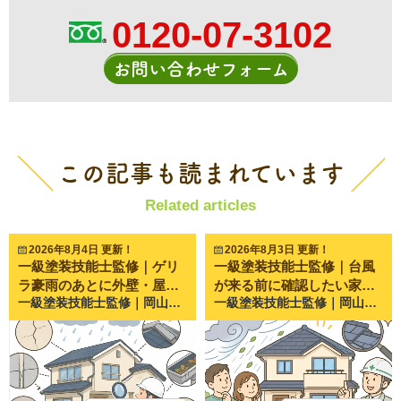
0120-07-3102
お問い合わせフォーム
この記事も読まれています
Related articles
2026年8月4日 更新！
2026年8月3日 更新！
一級塗装技能士監修｜ゲリ
一級塗装技能士監修｜台風
ラ豪雨のあとに外壁・屋根
が来る前に確認したい家の
一級塗装技能士監修｜岡山県倉敷市・岡山市で20年以上、外壁塗装・屋根塗装・雨漏り修理を行うペイントプロ美達が解説します。 近年、岡山県でも突然激しい雨が降る**「ゲリラ豪雨」**が増えています。 短時間で大量の雨が降るため、 「雨漏りはしていないけど大丈夫？」 「外壁に異常がないか心配」 「次の台風までに点検した方がいい？」 と不安になる方も多いのではないでしょうか。 実際にペイントプロ美達でも、夏場は 「雨が止んだら外壁にシミができていた」 「雨樋から水があふれていた」 「急に天井へシミができた」 といったお問い合わせが非常に増えます。 ゲリラ豪雨は一度だけでも住宅に負担を与えることがあります。 今回は、ご自宅で安全に確認できる外壁・屋根の劣化サインを分かりやすくご紹介します。 ゲリラ豪雨のあとに家の点検が必要な理由 近年増えているゲリラ豪雨とは ゲリラ豪雨とは、短時間で局地的に降る非常に激しい雨のことです。 通常の雨とは違い、 一気に大量の雨が降る 強風を伴うことがある 排水が追いつかない という特徴があります。 住宅は通常の雨を想定して作られていますが、近年のような集中豪雨では想定以上の負荷がかかるケースも少なくありません。 一度の大雨でも住宅にダメージが残ることがある 外壁や屋根に劣化があると、そこから雨水が入り込みやすくなります。 特に、 築10年以上 一度も塗装していない 前回の塗装から10年以上経過 という住宅では注意が必要です。 普段は問題がなくても、大雨をきっかけに不具合が表面化することがあります。 ゲリラ豪雨のあとに確認したい外壁の劣化サイン5選 ① 外壁のひび割れ（クラック） 外壁に細い線のような割れが入っていませんか？ これを**クラック（ひび割れ）**といいます。 細いひびでも雨水の侵入口になることがあります。 特に幅が広くなっているものや深い割れは早めの点検がおすすめです。 施工写真では、 細いひび 大きく口が開いたひび を比較すると違いが分かりやすくなります。 ② コーキング（シーリング）の割れ・剥がれ サイディング外壁の継ぎ目にあるゴムのような部分をコーキングといいます。 この部分が 割れる やせる 剥がれる と雨水が入り込みやすくなります。 ペイントプロ美達でも最も多く見つかる劣化の一つです。 ③ 外壁の膨れ・浮き 外壁がポコポコと膨らんでいる場合は注意が必要です。 内部に水分が入り込み、塗膜が浮いている可能性があります。 放置すると剥がれにつながることがあります。 ④ チョーキング（白い粉） 外壁を触ったときに白い粉が付く現象です。 これは塗膜が紫外線や雨によって劣化しているサインです。 防水性能が落ち始めている目安になります。 ⑤ 雨染み・黒ずみ 豪雨後に急に黒い筋やシミができた場合は、 雨水の流れが変わった 外壁内部に水分が入っている 可能性があります。 見た目だけでなく原因を調べることが大切です。 屋根で確認したい劣化サイン5選 ※屋根には絶対に登らず、地上から見える範囲で確認しましょう。 ① 棟板金の浮き 屋根の一番高い部分にある金属を**棟板金（むねばんきん）**といいます。 強風や豪雨で浮くことがあります。 放置すると飛散や雨漏りにつながる恐れがあります。 ② 瓦やスレートのズレ・割れ 双眼鏡などで見ると、 割れ ズレ 欠け が見えることがあります。 強い雨風のあとには一度確認しておきたいポイントです。 ③ 雨樋の詰まり・外れ ゲリラ豪雨では、 落ち葉 土 枝 が一気に流れ込みます。 雨樋が詰まると外壁へ大量の水が流れ、別の劣化を招くことがあります。 ④ 軒天のシミ 屋根の裏側にある天井部分を**軒天（のきてん）**といいます。 ここにシミがある場合は雨漏りの初期症状の可能性があります。 ⑤ 室内天井の雨染み 意外と見落とされるのが室内です。 天井に 黄色いシミ 茶色い跡 ができた場合は雨漏りを疑いましょう。 ゲリラ豪雨後にやってはいけないこと 屋根に登る 毎年、屋根の点検中の転落事故が発生しています。 濡れた屋根は非常に滑りやすく危険です。 応急処置を自己判断で行う ブルーシートを固定するために屋根へ上がることも危険です。 誤った補修で被害が広がるケースもあります。 異常を放置する 「雨漏りしていないから大丈夫」 と思っていても、 数か月後に症状が出ることもあります。 小さな異変を見逃さないことが大切です。 ペイントプロ美達で実際によくあるご相談 岡山県倉敷市・岡山市では、近年ゲリラ豪雨のあとにお問い合わせが増えています。 特によくあるのが、 雨樋から水があふれた 外壁の継ぎ目が開いていた ベランダに水が溜まる 天井に小さなシミができた というご相談です。 実際に点検へ伺うと、大規模な修理ではなく、 コーキング補修 棟板金の固定 雨樋清掃 部分補修 だけで済むケースも少なくありません。 一方で、「様子を見よう」と数年放置した結果、雨漏りが進行し、下地や木材まで傷んでしまっていたケースもあります。 だからこそ、異常が小さいうちの確認が住まいを長持ちさせるポイントになります。 施工事例としては、以下のような写真を掲載すると読者にも伝わりやすくなります。 コーキングの割れ（施工前・施工後） 棟板金の浮き 雨樋の詰まり 外壁のひび割れ補修 ベランダ防水の施工前後 まとめ｜小さな異変が家を守る第一歩 ゲリラ豪雨は、見た目では分からない部分にもダメージを与えることがあります。 今回ご紹介したように、 外壁のひび割れ コーキングの劣化 雨樋の詰まり 棟板金の浮き 天井の雨染み などは、早めに気付くことで大きな修理を防げる可能性があります。 「今すぐ工事が必要」というわけではなくても、現状を把握しておくことは住まいを長持ちさせるためにとても大切です。 ペイントプロ美達では、岡山県倉敷市・岡山市を中心に、一級塗装技能士による無料点検を行っています。 ゲリラ豪雨のあとに少しでも気になる症状があれば、「これくらいで相談してもいいのかな？」という段階でも構いません。 現在の状態を分かりやすくご説明し、必要な補修がある場合も、写真をお見せしながら丁寧にご案内いたします。 大切なお住まいを長く安心して守るためにも、気になるサインを見つけた際は、お気軽にペイントプロ美達までご相談ください。
一級塗装技能士監修｜岡山県倉敷市・岡山市で20年以上、外壁塗装・屋根塗装・雨漏り修理を行うペイントプロ美達が解説します。 毎年夏から秋にかけて心配になるのが台風です。 ニュースで大型台風の進路予報を見ると、 「うちは大丈夫かな？」 「何を確認しておけばいいの？」 「屋根や外壁は点検した方がいい？」 と不安になる方も多いのではないでしょうか。 実際にペイントプロ美達でも、台風の前後には 雨漏りした 雨樋が外れた 棟板金が飛んだ 外壁から雨水が入った というご相談が急増します。 しかし、多くのトラブルは事前の点検で防げるケースも少なくありません。 今回は、ご自宅で簡単に確認できる**「台風前にチェックしたいポイント10選」**を、分かりやすく解説します。 台風前の点検が重要な理由 家は毎日、紫外線や雨風にさらされています。 普段は問題なく見えていても、小さな劣化があると台風の強風や豪雨によって一気に被害が広がることがあります。 例えば、 小さなひび割れから雨水が侵入 緩んでいた板金が飛散 詰まった雨樋から雨漏り など、台風が「きっかけ」となって大きなトラブルへ発展することがあります。 だからこそ、台風が来る前の点検がとても重要なのです。 チェックポイント① 屋根材のズレや割れはないか 屋根は普段ほとんど見ることがありません。 しかし、 瓦のズレ スレートの割れ 金属屋根の浮き などがあると、強風で飛散したり、雨漏りにつながる恐れがあります。 屋根には絶対に上らない 「少し見てみよう」と屋根へ上るのは非常に危険です。 毎年、点検中の転落事故が発生しています。 双眼鏡や地上から見える範囲だけ確認し、気になる場合は専門業者へ相談しましょう。 チェックポイント② 棟板金が浮いていないか 棟板金（むねばんきん）とは、屋根の一番高い部分についている金属です。 台風で飛散するケースが非常に多い場所でもあります。 こんな症状は要注意 釘が浮いている 隙間がある ガタガタして見える 美達でも、 「訪問業者に棟板金が浮いていると言われた」 というご相談をよくいただきます。 実際には問題ない場合もあるため、不安な時は写真付きで点検してもらうことをおすすめしています。 チェックポイント③ 雨樋に落ち葉が詰まっていないか 雨樋は屋根の雨水を流す重要な設備です。 落ち葉や泥が詰まると、 雨水があふれる 外壁を汚す 軒裏へ水が回る 原因になります。 特に庭木がある住宅では注意が必要です。 チェックポイント④ 外壁のひび割れを確認する 外壁に細いひびが入っていませんか？ このひび割れから雨水が侵入すると、 外壁内部の腐食 雨漏り カビ などにつながります。 幅0.3mm以上のひびは要注意 髪の毛程度の細いひびでも、場所によっては補修が必要です。 気になる場合は写真を撮って相談すると判断しやすくなります。 チェックポイント⑤ コーキングの割れや剥がれ サイディング住宅では、目地に入っているゴム状の部分を**コーキング（シーリング）**と呼びます。 これが 硬くなっている 割れている 剥がれている 状態だと雨水が侵入しやすくなります。 築10年前後になると劣化が目立ち始めるケースが多く見られます。 チェックポイント⑥ ベランダの排水口を掃除する 意外と見落とされるのがベランダです。 排水口に 落ち葉 土 ゴミ が詰まると、水が流れずプールのようになります。 この状態が続くと、 防水層へ負担がかかり、雨漏りにつながることがあります。 台風前には一度掃除しておきましょう。 チェックポイント⑦ 雨戸・シャッターは正常に動くか 強風で飛来物が飛んでくることがあります。 その際に窓ガラスを守るのが雨戸やシャッターです。 スムーズに閉まるか 鍵がかかるか 事前に確認しておくと安心です。 チェックポイント⑧ 庭やベランダの飛散物を片付ける 風速30〜40mになると、 植木鉢 物干し竿 自転車 ゴミ箱 なども飛ばされることがあります。 飛散物は自宅だけでなく、ご近所への被害につながることもあるため、屋内へ移動させましょう。 チェックポイント⑨ アンテナや波板のぐらつき 古いアンテナやカーポートの波板も強風被害が多い場所です。 ネジが緩んでいる 波板が浮いている 場合は早めに補修しておくと安心です。 チェックポイント⑩ 雨漏りの前兆がないか 台風が来る前に、 天井のシミ クロスの浮き カビ臭い 窓まわりの変色 がないか確認しましょう。 これらは雨漏りの初期症状であることがあります。 美達でも、 「台風で急に雨漏りしたと思ったら、実は以前から少しずつ水が入っていた」 というケースを何度も経験しています。 美達によくいただくご相談 毎年8月から10月にかけて、ペイントプロ美達では次のようなお問い合わせが増えます。 「屋根が飛びそうと言われた」 訪問業者から突然言われ、不安になってご相談いただくケースです。 実際に点検すると問題ないことも多く、逆に気付いていなかった別の劣化が見つかることもあります。 「雨漏りしてからでは遅かった…」 雨漏りは室内に水が落ちてきた時点で、すでに内部まで水が回っていることもあります。 そのため、「雨漏りする前」の点検が重要です。 台風前にやってはいけないこと 屋根へ上る 最も危険です。 絶対に自分では点検しないようにしましょう。 強風時に補修する ブルーシートを掛けようとして事故になるケースもあります。 台風接近中は無理をせず、安全を最優先にしてください。 まとめ｜台風は「来る前」の備えが家を守ります 台風は自然災害なので防ぐことはできません。 しかし、 屋根 外壁 雨樋 ベランダ コーキング などを事前に確認することで、多くの被害を防げる可能性があります。 特に築10年以上経過した住宅では、小さな劣化が進行していることも珍しくありません。 ペイントプロ美達でも、「台風が来る前に一度見てほしい」というご相談を毎年多くいただいています。実際に点検を行うと、大きな修理が必要になる前に補修できたケースも少なくありません。 「自分では判断が難しい」「屋根の状態が見えない」「気になる箇所がある」という場合は、無理にご自身で確認するのではなく、専門業者による点検を受けることをおすすめします。 ペイントプロ美達では、岡山県倉敷市・岡山市を中心に、屋根・外壁の状態を写真付きで分かりやすくご説明しています。必要以上の工事をおすすめすることはありませんので、台風シーズン前の住まいの健康チェックとして、お気軽にご相談ください。
で確認したい劣化サイン
チェックポイント10選