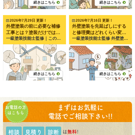
続きはこちら
続きはこちら
2026年7月29日 更新！
2026年7月16日 更新！
外壁塗装の前に必要な補修
外壁塗装を先延ばしにする
工事とは？塗装だけでは直
と修理費はどれくらい変わ
一級塗装技能士監修｜この記事では、外壁塗装の前に行う補修工事の種類や必要性について、専門業者の視点からわかりやすく解説します。塗装だけでは改善できない症状や、補修を省略した場合のリスクについても詳しくご紹介します。 外壁塗装の前に必要な補修工事とは？塗装だけでは直らない劣化を一級塗装技能士が解説 一級塗装技能士監修｜この記事では、外壁塗装前に必要となる補修工事について詳しく解説します。塗装は家をきれいにするだけでなく、建物を長く守るための工事です。その効果を十分に発揮するには、塗る前の下地補修が欠かせません。 外壁塗装をご検討中のお客様から、 「ひび割れも一緒に直りますか？」 「塗装すれば全部きれいになりますか？」 「補修工事って本当に必要なんですか？」 というご質問をいただくことがあります。 岡山県倉敷市・岡山市で20年以上施工を続けるペイントプロ美達でも、このようなご相談は非常に多く寄せられます。 結論からお伝えすると、塗装だけでは直らない劣化があります。 むしろ、補修工事をしないまま塗装すると、せっかくの塗装が数年で傷んでしまうこともあります。 今回は、外壁塗装前に行う補修工事について、職人の視点からわかりやすくご紹介します。 外壁塗装の前に補修工事が必要な理由 塗装は「家を修理する工事」ではない 塗装には、防水性や耐久性を高める役割があります。 しかし、塗料そのものには割れた外壁を元通りにする力はありません。 例えば、 ・ひび割れ ・外壁の欠け ・サイディングの隙間 ・剥がれ ・浮き このような症状は、まず補修してから塗装します。 つまり、 「補修→下塗り→中塗り→上塗り」 という順番で施工することで、本来の耐久性が得られます。 補修をしないまま塗装するとどうなる？ 補修を省略すると、 ・ひび割れが再発する ・雨水が侵入する ・塗膜が割れる ・膨れや剥がれが起こる など、早期劣化につながります。 見た目はきれいでも、中身が傷んだままでは意味がありません。 外壁塗装前によく行う補修工事の種類 ひび割れ（クラック）補修 最も多い補修がひび割れです。 細いひびなら専用の補修材を充填し、大きなひびは内部まで補修を行います。 幅や深さによって補修方法は変わります。 職人は、見た目だけではなく、建物の動きや劣化状況まで確認しています。 （施工前後の写真を掲載すると非常に分かりやすいポイントです。） コーキング（シーリング）の打ち替え・増し打ち サイディング住宅では欠かせない工事です。 コーキングとは、外壁同士のつなぎ目にあるゴム状の部分です。 紫外線で硬くなると、 ・ひび割れ ・剥離 ・隙間 が発生します。 この状態では雨水が侵入しやすくなるため、多くの場合は新しく打ち替えます。 ペイントプロ美達でも、この補修を行ってから塗装しています。 外壁の浮き・剥がれ補修 モルタル外壁では、下地から浮いているケースがあります。 浮いたまま塗装すると、数年以内に剥がれる可能性があります。 必要に応じて固定や部分補修を行い、安全な状態に戻してから塗装します。 欠け・欠損部分の補修 外壁の角が欠けたり、ぶつけて割れている場合もあります。 このまま塗装すると、欠けた部分はそのまま残ります。 専用の補修材で形を整えたうえで塗装することで、仕上がりも美しくなります。 金属部分のサビ補修 雨樋金具や鉄部ではサビもよく見られます。 塗装前には、 ・サビ落とし ・ケレン作業（古い塗膜やサビを削る作業） ・サビ止め塗装 を行います。 この下準備が塗膜の寿命を左右します。 塗装だけでは直らないケースもある 雨漏りしている場合 雨漏りは原因を特定しなければ改善しません。 塗装だけでは止まらないことも多く、防水工事や板金工事が必要になるケースがあります。 外壁内部まで傷んでいる場合 水分が長期間入り込むと、内部の木材まで腐食していることがあります。 この場合は一部張り替えや下地交換が必要です。 下地が腐食している場合 塗料は下地に密着して初めて性能を発揮します。 土台が傷んでいれば、どんな高性能塗料でも長持ちしません。 ペイントプロ美達で実際によくあるご相談 「塗装だけで直りますか？」というご相談が非常に多い 私たちがお客様のお宅を調査すると、 「他社では塗装だけと言われました」 というケースがあります。 しかし実際には、 ・コーキングが切れている ・外壁が割れている ・サビが進行している という状態も珍しくありません。 そのため美達では、補修が必要な箇所を写真で撮影し、一つひとつご説明しています。 「なぜ補修が必要なのか」をご理解いただいてから工事を進めるよう心掛けています。 補修を行った施工事例をご紹介 （ここには実際の施工事例がおすすめです。） ・補修前 ・補修中 ・塗装後 この3枚を掲載すると、お客様にも違いが伝わりやすくなります。 良い塗装工事は見えない補修で決まる 見積書で確認したい補修項目 見積書を見る際は、 ・クラック補修 ・コーキング工事 ・下地補修 ・ケレン作業 などが記載されているか確認しましょう。 「一式」とだけ書かれている場合は、内容を確認することをおすすめします。 補修内容を写真で説明してくれる業者を選ぶ 信頼できる業者は、 「どこを、どのように補修したか」 を写真付きで説明してくれます。 見えない部分だからこそ、丁寧に説明してくれる会社を選ぶことが、満足のいく工事につながります。 まとめ｜長持ちする塗装は補修工事から始まる 外壁塗装は、塗料を塗ることだけが工事ではありません。 建物の状態を正しく診断し、必要な補修を丁寧に行うことで、初めて塗装本来の耐久性を発揮できます。 特に岡山県倉敷市・岡山市でも、築15年以上のお住まいでは、ひび割れやコーキングの劣化が見つかるケースが少なくありません。補修を適切に行うことが、将来的な雨漏りや大規模な修繕を防ぐことにもつながります。 ペイントプロ美達では、お住まいの状態を細かく点検し、補修が必要な箇所は写真を使いながらわかりやすくご説明しています。「本当に補修が必要なのか」「塗装だけで大丈夫なのか」といった疑問にも、一級塗装技能士の視点で丁寧にお答えしています。 外壁のひび割れやコーキングの劣化など、少しでも気になる症状がありましたら、お気軽にペイントプロ美達へご相談ください。現地調査・お見積もりを通して、お住まいに合った最適なメンテナンス方法をご提案いたします。
一級塗装技能士監修 外壁塗装を先延ばしにすると修理費はどれくらい変わる？放置による費用の違いを職人が解説 外壁塗装は決して安い工事ではありません。そのため、「もう少し先でも大丈夫かな」「まだ見た目はきれいだから」と先延ばしにされる方も少なくありません。 しかし、私たちペイントプロ美達が岡山市・倉敷市でご相談を受ける中で感じるのは、「もっと早く相談しておけば良かった」というお声が非常に多いことです。 実は外壁塗装は、家をきれいにするためだけの工事ではありません。建物を雨や紫外線から守るための大切なメンテナンスです。 この記事では、外壁塗装を先延ばしにすると修理費がどれくらい変わるのか、実際によくあるケースをもとにわかりやすく解説します。 外壁塗装はなぜ必要なのか 外壁塗装の本当の役割 外壁塗装というと、「家をきれいに見せるための工事」というイメージを持たれる方が多いかもしれません。 しかし本来の役割は違います。 塗装は外壁の表面に保護膜を作り、雨水や紫外線から建物を守っています。 この保護膜が劣化すると、外壁材そのものが傷み始めます。 つまり塗装は、 雨を防ぐ 紫外線を防ぐ 外壁材を保護する 建物の寿命を延ばす ために行う工事なのです。 岡山・倉敷の住宅が受けるダメージ 岡山県は「晴れの国」と呼ばれています。 雨が少ないイメージがありますが、その分紫外線の影響を強く受けます。 また近年は、 猛暑 ゲリラ豪雨 台風 強風 などの影響も大きくなっています。 外壁や屋根は毎日これらの環境にさらされているため、想像以上に劣化が進んでいるケースがあります。 外壁塗装を先延ばしにするとどうなる？ 色あせ・チョーキングの段階 劣化の初期症状として最も多いのが色あせです。 さらに外壁を触ると白い粉が手につくことがあります。 これを「チョーキング現象」と呼びます。 塗膜が紫外線によって分解されている状態です。 この段階なら比較的シンプルな塗装工事で済むケースがほとんどです。 ひび割れが発生する段階 塗膜の劣化が進むと、外壁にひび割れが発生します。 特にモルタル外壁ではよく見られます。 最初は細いひびでも、 雨水の侵入 凍結膨張 建物の動き によって徐々に大きくなります。 この段階になると塗装だけではなく、ひび割れ補修費用も必要になります。 コーキング劣化が進行する段階 サイディング外壁の場合、外壁の継ぎ目にはコーキングが施工されています。 コーキングとはゴム状の防水材です。 劣化すると、 ひび割れ 硬化 剥離 隙間 が発生します。 ここから雨水が侵入し始めます。 塗装工事と同時にコーキングの打ち替え工事が必要になります。 雨漏り・内部腐食の段階 最も深刻なのがこの段階です。 外壁内部まで水が侵入すると、 下地の腐食 木材の腐朽 カビの発生 雨漏り が起こります。 こうなると単なる塗装工事では済みません。 外壁の張り替えや下地交換など大規模修繕が必要になる場合があります。 先延ばしによる修理費の違いを比較 劣化初期の場合 症状 色あせ チョーキング 工事内容 外壁塗装 高圧洗浄 一般的な塗装工事で対応可能です。 劣化中期の場合 症状 ひび割れ コーキング劣化 工事内容 外壁塗装 コーキング打ち替え ひび補修 補修工事が増えるため費用も上がります。 劣化後期の場合 症状 外壁反り 外壁浮き 下地劣化 工事内容 塗装 外壁部分交換 下地補修 放置期間が長いほど負担は大きくなります。 雨漏り発生後の場合 症状 雨漏り 室内クロスの剥がれ 木部腐食 工事内容 雨漏り修理 下地交換 内装補修 塗装工事 場合によっては全面改修レベルになることもあります。 実際に美達へ寄せられるご相談事例 「まだ大丈夫と思っていた」 ペイントプロ美達へご相談いただくお客様の中で最も多いのが、 「見た目がそこまで悪くなかったから」 というケースです。 実際には外壁内部で劣化が進行しており、表面だけでは判断できないことが少なくありません。 特にサイディングの継ぎ目やベランダ周辺は注意が必要です。 「訪問営業に言われて気づいた」 突然訪問してきた業者から、 「今すぐ塗装しないと危険です」 と言われて不安になり、ご相談いただくケースもあります。 実際に点検してみると、 本当に劣化している場合 まだ急がなくてもよい場合 両方あります。 大切なのは慌てて契約することではなく、現状を正しく把握することです。 外壁塗装の適切なタイミングとは 築年数の目安 一般的には、 築10～15年 前回塗装から10～15年 が一つの目安になります。 ただし立地条件や塗料によっても異なります。 海沿いや交通量の多い道路沿いでは劣化が早まることもあります。 劣化症状の目安 次の症状が見られたら点検をおすすめします。 色あせ チョーキング ひび割れ コーキングの割れ カビやコケ 外壁の反り 塗膜の剥がれ これらは建物が出しているメンテナンスサインです。 まとめ｜塗装は高い工事ではなく大きな修理を防ぐ工事 外壁塗装を先延ばしにすると、数十万円で済んだはずの工事が、将来的には100万円以上の修繕工事につながることがあります。 私たちペイントプロ美達でも、「あと数年早ければ塗装だけで済んだのに」というケースを実際に何度も見てきました。 もちろん、色あせが少し出たからといって慌てて工事をする必要はありません。しかし、建物の状態を知るための点検は早めに行うことをおすすめします。 外壁や屋根は毎日少しずつ劣化が進みます。だからこそ、大きなトラブルになる前に現状を把握しておくことが大切です。 岡山市・倉敷市周辺で「うちの外壁はまだ大丈夫かな？」「塗装のタイミングが分からない」とお悩みの方は、ペイントプロ美達までお気軽にご相談ください。一級塗装技能士が建物の状態を確認し、必要な工事とまだ不要な工事を分かりやすくご説明いたします。無理な営業は行っておりませんので、まずはご自宅の状態を知るところから始めてみてはいかがでしょうか。
らない劣化を一級塗装技能
る？放置による費用の違い
士が解説
を職人が解説
続きはこちら
続きはこちら
まずはお気軽に
お電話の方
はこちら
電話でご相談下さい!!
は
無料
!
相談
見積り
診断