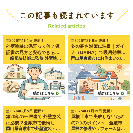
この記事も読まれています
Related articles
2026年4月1日 更新！
2026年2月9日 更新！
外壁塗装の保証って何？保
冬の寒さ対策に注目｜ガイ
証書の見方と安心できる業
ナ（GAINA）で暖房効率を
一級塗装技能士監修 外壁塗装は決して安い工事ではありません。そのため「もし塗装後に不具合が出たらどうなるの？」「保証はあるの？」といった不安を感じる方も多いと思います。 実際に倉敷市や岡山市でも、外壁塗装のご相談をいただく際に「保証は何年ありますか？」という質問はとても多くあります。しかし、保証について正しく理解している方は意外と少ないのが現状です。 外壁塗装の保証は、単に「〇年保証」と書かれているだけでは安心とは言えません。保証の内容や範囲、業者の対応によって安心度は大きく変わります。 この記事では、外壁塗装の保証の基本、保証書の見方、そして安心できる業者の特徴について、塗装専門業者の視点からわかりやすく解説します。 外壁塗装の「保証」とは何を保証しているのか 外壁塗装の保証とは、工事後に塗装の不具合が起きた場合に、業者が補修などの対応を行うことを約束するものです。 ただし、すべてのトラブルが保証対象になるわけではありません。 保証には「対象となる不具合」と「対象外のケース」があります。 保証の対象になるトラブル 一般的に保証対象になるのは、施工が原因で発生した不具合です。 例えば次のような症状です。 ・塗膜の剥がれ ・塗装の膨れ ・著しい変色 ・施工不良による塗装の劣化 これらは塗装工事の品質に関わる問題のため、保証で補修されるケースが多いです。 保証がある理由 外壁塗装は、見た目だけでなく建物を守る大切な役割があります。 もし施工不良があれば、雨水の侵入や劣化の進行につながる可能性もあります。そのため、多くの塗装業者は保証制度を設けて、工事後の安心を提供しています。 外壁塗装の保証には主に2種類ある 外壁塗装の保証は大きく分けると2種類あります。 ・施工保証 ・メーカー保証 それぞれ内容が違うため、両方を理解しておくことが大切です。 施工保証（工事保証） 施工保証とは、塗装業者が工事の品質について責任を持つ保証です。 例えば ・塗り方の不良 ・下地処理不足 ・施工ミス などが原因で不具合が発生した場合に補修対応を行います。 多くの外壁塗装では、この施工保証が基本になります。 メーカー保証（塗料保証） メーカー保証とは、塗料メーカーが塗料の品質を保証するものです。 ただし注意が必要なのは、メーカー保証が付くケースはそれほど多くないことです。塗料メーカーの保証は、指定施工店や特定の条件を満たした場合に限られることが多いです。 そのため、一般的な住宅塗装では施工保証が中心になります。 保証年数は何年が一般的？塗料ごとの目安 外壁塗装の保証年数は、使用する塗料や施工内容によって変わります。 一般的な目安は次の通りです。 シリコン塗料の保証年数 シリコン塗料は現在もっとも多く使われている塗料です。 保証年数の目安 5年〜8年程度 耐久性と価格のバランスが良く、住宅塗装では主流の塗料です。 フッ素・無機塗料の保証年数 耐久性が高い塗料の場合は、保証期間も長くなる傾向があります。 フッ素塗料 7年〜10年程度 無機塗料 10年前後 ただし、保証年数は業者によって設定が異なるため、必ず保証内容を確認することが大切です。 保証書の見方｜ここをチェックすると安心 外壁塗装では、保証書の内容をしっかり確認することが重要です。 特に次の3つは必ずチェックしましょう。 保証対象の範囲 保証書には「どこまで保証されるか」が書かれています。 例えば ・外壁塗装のみ ・屋根塗装 ・付帯部 など、対象範囲が明確になっているか確認しましょう。 免責事項 保証書には「保証対象外」の条件も記載されています。 例えば ・自然災害 ・地震 ・台風による破損 ・建物の構造問題 などは保証外になることが一般的です。 保証期間と条件 保証期間だけでなく ・定期点検の有無 ・保証を受けるための条件 なども重要です。 保証書の内容が具体的に書かれている業者ほど、工事後の対応もしっかりしている傾向があります。 「保証が長い＝安心」とは限らない理由 外壁塗装では「10年保証」「15年保証」といった言葉をよく見かけます。 しかし、保証年数が長いだけで安心とは限りません。 保証年数だけを強調する業者 保証年数だけを強調して、保証内容が曖昧なケースもあります。 例えば ・保証条件が厳しい ・実際は対応してもらえない ・保証範囲が非常に狭い といった場合もあります。 保証内容が曖昧なケース 保証書がない、または内容が簡単すぎる場合は注意が必要です。 本当に信頼できる業者は ・保証内容 ・保証範囲 ・保証条件 をしっかり説明してくれます。 安心できる外壁塗装業者の特徴 保証の内容を見ると、その業者の姿勢がよく分かります。 安心できる業者には次のような特徴があります。 保証内容を具体的に説明してくれる 信頼できる業者は、保証について丁寧に説明してくれます。 ・どこまで保証するのか ・どんな場合が対象外か ・どんな対応をするのか こうした説明があると安心です。 保証書をきちんと発行する 口約束ではなく、書面で保証書を発行する業者を選びましょう。 保証書があることで、工事後のトラブルも防ぎやすくなります。 アフター点検がある 外壁塗装は工事後の点検も重要です。 定期的に状態を確認することで、小さな劣化を早めに見つけることができます。 倉敷でよくあるご相談｜保証についての疑問 ペイントプロ美達でも、保証についてさまざまなご相談をいただきます。 例えば 「保証は何年ありますか？」 「もし剥がれたら直してもらえるんですか？」 「保証書はもらえるんですか？」 といったご質問です。 実際には、保証の年数だけではなく ・どこまで対応するのか ・どんな工事内容なのか といった部分がとても重要です。 私たちも現地調査の際には、塗料の種類や建物の状態を確認したうえで、保証内容をできるだけ分かりやすくご説明するようにしています。 まとめ｜保証は「内容」と「業者の姿勢」を見ることが大切 外壁塗装の保証は、工事後の安心につながる大切なポイントです。 ただし ・保証年数 ・保証内容 ・保証範囲 をきちんと確認することが重要です。 また、保証書を発行してくれるかどうか、アフター対応があるかどうかも業者選びの大切な判断材料になります。 外壁塗装は10年〜15年に一度の大切なメンテナンスです。だからこそ、工事後も安心して相談できる業者を選ぶことが大切です。 もし外壁の劣化や塗装をご検討中の方は、まずは建物の状態を確認することから始めてみてください。 ペイントプロ美達では、倉敷市・岡山市を中心に外壁や屋根の現地調査やご相談を承っています。塗装の保証についてのご質問や、塗り替えのタイミングなども分かりやすくご説明しています。 「そろそろ塗装が必要かもしれない」 「保証について詳しく知りたい」 そんな方は、どうぞお気軽にお問い合わせください。住まいの状態に合わせて、無理のない塗装計画をご提案いたします。
岡山県倉敷市にお住まいのみなさま、こんにちは。 倉敷市を拠点に外壁塗装・屋根塗装を行っているペイントプロ美達です。 冬になると、 ・暖房をつけても部屋がなかなか暖まらない ・朝起きると窓や壁に結露が発生している ・電気代やガス代が高くなり、暖房を我慢してしまう このようなお悩みを感じている方は多いのではないでしょうか。 倉敷市は岡山県内でも比較的温暖な地域ですが、それでも冬場は朝晩を中心に冷え込みます。 特に築年数が経過した住宅では、家の中に入ると「外より寒く感じる」といったケースも珍しくありません。 その原因は、暖房器具ではなく建物そのものにある場合が多いのです。 冬の寒さの原因は外壁と屋根から逃げる熱 室内で暖房によって暖められた空気は、時間とともに外へ逃げていきます。 その主な逃げ道となるのが、外壁や屋根といった建物の外側部分です。 外壁塗装や屋根塗装を長期間行っていない住宅では、塗膜が劣化し、本来の保護性能が低下しています。 その結果、外気温の影響を受けやすくなり、冬は室内の暖かさが外へ流れ出てしまいます。 暖房を強くしても足元が寒い、エアコンを止めるとすぐ冷えるといった症状は、断熱性能の低下が原因であることが多いのです。 こうした状況を改善する方法として、近年注目されているのが断熱性能を持つ塗料を使った外壁塗装・屋根塗装です。 ガイナ（GAINA）とはどんな塗料なのか ガイナは、宇宙開発の分野で研究された断熱技術を応用して誕生した高機能塗料です。 一般的な塗料は外観を整え、雨風や紫外線から建物を守る役割が中心ですが、ガイナは熱の移動そのものを抑えるという特徴を持っています。 塗膜の中には非常に細かな特殊セラミックが含まれており、この粒子が熱の伝導や放射を抑制します。 そのため、冬は室内の暖かさを外に逃がしにくく、夏は外からの熱を室内に伝えにくくなります。 倉敷市でも、外壁塗装や屋根塗装の際にガイナを選ばれる方が増えており、見た目の美しさだけでなく住まいの快適性を重視する傾向が強まっています。 外壁塗装・屋根塗装で実感しやすい冬の効果 ガイナを使用した外壁塗装・屋根塗装では、冬場にさまざまな変化を実感される方が多くいらっしゃいます。 まず、暖房の効きが良くなります。 エアコンやファンヒーターを使った際、部屋が暖まるまでの時間が短くなり、その暖かさが持続しやすくなります。 倉敷市の住宅では、築15年から25年ほど経過している建物が多く、当時の断熱基準では現在ほど性能が高くありません。 そのような住宅で外壁塗装にガイナを採用すると、室内の温度変化が穏やかになり、朝晩の冷え込みによる不快感が軽減されやすくなります。 また、屋根塗装でガイナを施工した場合、屋根面から伝わる冷気が抑えられ、最上階や吹き抜けのある住宅でも寒さを感じにくくなります。 屋根は外気の影響を最も受けやすい部分の一つであり、ここを対策することで住まい全体の快適性が大きく変わります。 さらに、結露の軽減も期待できます。 壁や天井の表面温度が安定することで、室内外の温度差が小さくなり、結露の発生が抑えられます。 結露が減ることで、カビやダニの発生リスクが下がり、健康面でも安心につながります。 防音性の向上もガイナの特徴 ガイナは断熱性能だけでなく、防音性にも優れています。 塗膜が音の振動を吸収・緩和するため、外からの車の走行音や生活音がやわらいだと感じる方も少なくありません。 特に屋根塗装でガイナを使用した場合、雨音が静かになったという声は倉敷市でも多く聞かれます。 夜間や雨の日でも落ち着いて過ごしやすくなる点は、大きなメリットの一つです。 ガイナは冬だけでなく一年を通して効果を発揮 ガイナは冬の寒さ対策として注目されがちですが、実際には一年中効果を発揮する塗料です。 夏場は屋根や外壁から伝わる熱を抑え、室内温度の上昇を防ぎます。 外壁塗装・屋根塗装によって建物の断熱性能を底上げすることで、冷暖房に頼りすぎない住まいづくりが可能になります。 冷暖房の使用時間が減れば、電気代やガス代の削減にもつながります。 倉敷市でも、毎月の光熱費を見直したいという理由からガイナを検討される方が増えており、長期的な視点での住まいのメンテナンスとして選ばれています。 外壁・屋根だけでなく室内にも施工可能 ガイナは外壁塗装・屋根塗装だけでなく、室内の壁や天井にも施工できます。 最上階の部屋や北側の部屋など、冬に特に冷えやすい空間では、室内施工によって体感温度が大きく変わるケースもあります。 倉敷市の住宅構造や生活スタイルに合わせて、外部のみ施工するのか、室内も含めるのかを検討することが大切です。 ガイナは汚れやすいという噂の真実 インターネット上では、ガイナは汚れやすいという情報を見かけることがあります。 しかし、その多くは施工方法が適切でなかったケースによるものです。 ガイナはメーカーが定める塗布量や工程を守らなければ、本来の性能を発揮できません。 塗膜が薄い状態では、汚れが付着しやすくなる場合があります。 外壁塗装・屋根塗装でガイナを選ぶ際は、塗料の特性を理解し、正しい施工ができる業者を選ぶことが重要です。 ガイナを選ぶ前に知っておきたい注意点 ガイナには多くのメリットがありますが、事前に知っておきたい特徴もあります。 ・色の選択肢が限られている ・艶のないマットな仕上がりになる ・表面にややざらつきが出る これらはガイナ特有の性質であり、欠点ではありません。 理解したうえで選ぶことで、外壁塗装・屋根塗装後の後悔を防ぐことができます。 まとめ｜冬の寒さ対策は塗装から見直すという選択 冬の寒さ対策というと暖房器具の性能に目が向きがちですが、建物そのものの性能を高めることも非常に重要です。 外壁塗装や屋根塗装によって断熱性能を向上させることで、快適さと省エネの両立が可能になります。 倉敷市で外壁塗装・屋根塗装をご検討中の方は、断熱塗料ガイナという選択肢もぜひご検討ください。 住まいの状態に合わせたご提案は、ペイントプロ美達までお気軽にご相談ください。 ▼▼▼お問い合わせはこちらから▼▼▼ ↓↓↓無料で見積相談してみませんか？↓↓↓ お電話でのお問い合わせはこちら⇒0120-07-3102 ホームページからのお問い合わせはこちら⇒お問い合わせフォーム ペイントプロ美達は岡山県倉敷市を中心に高品質な 屋根塗装・外壁塗装・雨漏り工事・防水工事をご提供する専門店です
者の特徴
高め、光熱費を抑える断熱
塗装とは？
続きはこちら
続きはこちら
2026年2月5日 更新！
2025年11月19日 更新！
築20年の一戸建て 外壁塗装
屋根工事で失敗しないため
は必要？倉敷市で後悔しな
の7つのポイント｜倉敷市の
岡山県倉敷市で外壁塗装・屋根塗装を行っているペイントプロ美達です。 いつもブログをご覧いただきありがとうございます。 倉敷市で外壁塗装や屋根塗装のご相談をいただく中で、特に多いのが「築20年を超えているけど、まだ外壁塗装は必要ないのでは？」というお声です。外観が比較的きれいに見えていると、つい後回しにしてしまいがちですが、築20年という節目は住宅にとって非常に重要なタイミングです。 外壁や屋根は、日々紫外線や雨風にさらされ続けています。目に見える劣化が少なくても、内部では確実にダメージが蓄積しています。今回は、築20年前後の一戸建て住宅にお住まいの方に向けて、外壁塗装が必要となる理由やチェック方法、倉敷市で外壁塗装・屋根塗装を行う際の注意点について詳しく解説します。 築20年を過ぎた住宅は外壁塗装の検討時期です 一般的に外壁塗装の目安は築10年前後と言われています。これは、新築時に施工されている塗膜の防水性や保護性能が、10年ほどで徐々に低下してくるためです。 築20年が経過している住宅で、これまで一度も外壁塗装を行っていない場合、塗膜は本来の役割を果たしていない可能性が高くなります。防水性が失われた外壁は、雨水を弾くことができず、外壁材そのものに水分を含みやすくなります。 また、すでに一度外壁塗装を行っている住宅でも、前回の塗装から20年が経過していれば再塗装が必要な時期です。塗料の種類によって耐用年数は異なりますが、どの塗料も永続的な効果はありません。 倉敷市は、夏の強い紫外線、梅雨時期の湿気、台風による横殴りの雨など、外壁や屋根にとって過酷な環境です。そのため、定期的な外壁塗装・屋根塗装によるメンテナンスが欠かせません。 築20年を過ぎたら外壁材の状態を必ず確認しましょう 外壁塗装が必要かどうかを判断するには、実際の劣化症状を確認することが大切です。以下のような症状が見られる場合、外壁塗装を検討すべきタイミングに入っていると考えられます。 ① 外壁の色あせ 外壁の色が以前より薄くなった、全体的にくすんで見える場合、それは色あせが進行している状態です。色あせは単なる見た目の変化ではなく、塗膜の劣化を示すサインです。 塗膜は外壁材を保護し、雨水の浸入を防ぐ役割を担っています。色あせが進んでいる外壁は、防水性能が低下している可能性が高く、放置すると外壁材の劣化を早めてしまいます。 ② チョーキング現象 外壁を手で触ったときに白い粉が付く現象をチョーキング現象と呼びます。これは紫外線や雨の影響で塗料の成分が分解され、顔料が表面に現れている状態です。 チョーキングが発生している外壁は、塗膜の保護機能がほぼ失われている状態といえます。倉敷市でも築年数の経過した住宅ではよく見られる症状で、外壁塗装の明確なサインの一つです。 ③ 外壁に苔や藻が発生している 外壁の北側や日当たりの悪い部分に、苔や藻が発生しているケースも多く見られます。これは外壁表面の防水性が低下し、水分が残りやすくなっている状態です。 倉敷市は湿度が高い時期も多く、苔や藻が発生しやすい環境です。外壁塗装を行うことで、防水性を回復させ、再発を抑えることができます。 ④ 幅0.3mm以上のひび割れ（クラック） 外壁にひび割れが見られる場合は注意が必要です。特に幅0.3mm以上のクラックは、雨水が内部へ侵入する危険性があります。 クラックから侵入した雨水は、外壁材だけでなく、内部の木材や構造部分にまで影響を及ぼす可能性があります。外壁塗装と同時に適切な補修を行うことで、住宅の耐久性を維持することができます。 ⑤ 塗膜のはがれ 外壁表面の塗膜が浮いたり、剥がれている状態は、防水機能が完全に失われているサインです。この状態を放置すると、外壁材が直接雨風にさらされ、劣化が急速に進行します。 築20年を超えた住宅では、このような症状が部分的に見られるケースも多く、早めの外壁塗装が重要です。 ⑥ シーリング（コーキング）の劣化 サイディング外壁の目地部分に使用されているシーリング材は、経年劣化によって硬化やひび割れが生じます。シーリングは外壁の防水性を支える重要な役割を担っているため、劣化を放置すると雨漏りの原因になります。 外壁塗装のタイミングでシーリングの打ち替えや補修を行うことで、建物全体の防水性能を高めることができます。 築20年前後で外壁塗装を行う際に注意すべきポイント 外壁塗装を行う際には、施工内容だけでなく、事前の準備や業者選びも重要です。 外壁塗装の費用相場を把握しておく 外壁塗装の費用は、建物の大きさ、外壁材、塗料の種類、施工範囲によって大きく異なります。倉敷市で外壁塗装を検討する場合は、必ず複数の業者から見積もりを取り、内容を比較することが大切です。 単に金額だけを見るのではなく、使用する塗料や施工工程が明確に記載されているかを確認しましょう。 悪徳業者の特徴を知っておく 突然訪問してきて「今すぐ工事しないと危険」と不安を煽る業者には注意が必要です。信頼できる業者は、現地調査を丁寧に行い、写真などを用いて建物の状態を分かりやすく説明します。 倉敷市で外壁塗装を行う際は、地域に根ざした業者を選ぶことも安心材料の一つです。 外壁塗装は屋根塗装と同時施工がおすすめ 屋根は外壁以上に紫外線や雨風の影響を受ける部分です。そのため、屋根塗装も定期的なメンテナンスが欠かせません。 外壁塗装と屋根塗装を同時に行うことで、足場設置費用を一度で済ませることができ、結果的にコストを抑えることができます。倉敷市で外壁塗装を検討されている方には、屋根塗装も合わせた施工をおすすめしています。 さいごに 築20年を経過した一戸建て住宅は、外壁塗装や屋根塗装によるメンテナンスが必要な時期に差しかかっています。外壁塗装は見た目を整えるだけでなく、住宅を長く安全に守るために欠かせない工事です。 倉敷市で外壁塗装・屋根塗装をご検討中の方は、まずは現状を正しく把握することから始めてみてください。 ペイントプロ美達では、倉敷市の気候や住宅環境を踏まえた最適なご提案を行っています。 ▼▼▼お問い合わせはこちらから▼▼▼ ↓↓↓無料で見積相談してみませんか？↓↓↓ お電話でのお問い合わせはこちら⇒0120-07-3102 ホームページからのお問い合わせはこちら⇒お問い合わせフォーム ペイントプロ美達は岡山県倉敷市を中心に高品質な 屋根塗装・外壁塗装・雨漏り工事・防水工事をご提供する専門店です
屋根の修理やリフォームは、住まいの中でも特に大きな出費になる工事です。 それだけに、「どんな業者に任せるか」で満足度が大きく変わります。 倉敷市でも近年、突然の訪問営業や、異常に安い見積もりを提示する業者によるトラブルが増えています。 「契約後に追加費用を請求された」「工事後すぐに雨漏りが発生した」「連絡が取れなくなった」など、後悔の声は後を絶ちません。 この記事では、そんな失敗を防ぐために、信頼できる屋根業者を見抜く7つのチェックポイントを、倉敷市の塗装専門店「ペイントプロ美達」の視点で詳しく解説します。 これから屋根修理・屋根塗装を検討されている方は、ぜひ参考にしてください。 ペイントプロ美達は倉敷市の屋根塗装・外壁塗装・雨漏り工事・防水専門店です
いための判断ポイント
屋根修理・塗装はペイント