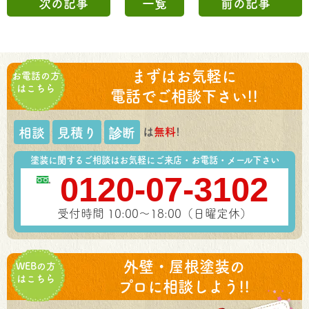
次の記事
一覧
前の記事
まずはお気軽に
お電話の方
はこちら
電話でご相談下さい!!
は
無料
!
相談
見積り
診断
塗装に関するご相談はお気軽にご来店・お電話・メール下さい
0120-07-3102
受付時間 10:00～18:00（日曜定休）
外壁・屋根塗装の
WEBの方
はこちら
プロに相談しよう!!