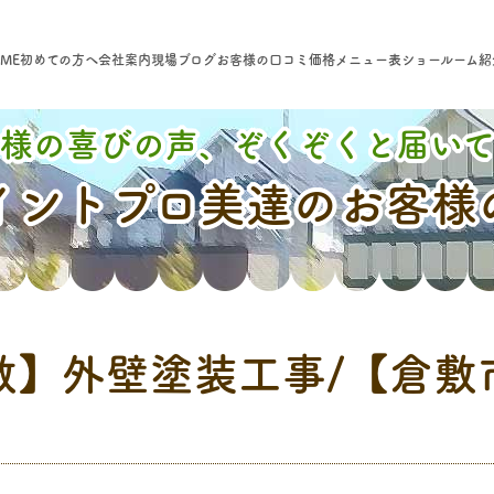
ME
初めての方へ
会社案内
現場ブログ
お客様の口コミ
価格メニュー表
ショールーム紹
様の喜びの声、ぞくぞくと届い
イントプロ美達のお客様
敷】外壁塗装工事/【倉