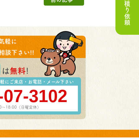
お見積り依頼
気軽に
相談下さい!!
は
無料
!
軽にご来店・お電話・メール下さい
-07-3102
00～18:00（日曜定休）