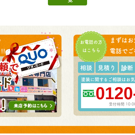
の
まずはお
お電話の方
!
はこちら
電話でご
相談
見積り
診断
塗装に関するご相談はお気
0120
受付時間 10: