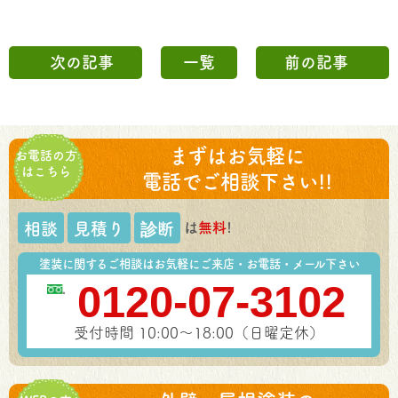
次の記事
一覧
前の記事
まずはお気軽に
お電話の方
はこちら
電話でご相談下さい!!
は
無料
!
相談
見積り
診断
塗装に関するご相談はお気軽にご来店・お電話・メール下さい
0120-07-3102
受付時間 10:00～18:00（日曜定休）