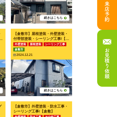
来店予約
続きはこちら
・
【倉敷市】屋根塗装・外壁塗装・
倉
付帯部塗装・シーリング工事/【倉
敷】
外壁塗装
屋根塗装
シーリング工事
お見積り依頼
倉敷市
付帯部塗装
その他工事
2024.12.21
続きはこちら
グ
【倉敷市】外壁塗装・防水工事・
シーリング工事/【倉敷】
外壁塗装
防水工事
その他工事