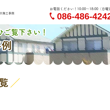
お電話ください！10:00～18:00
（日曜
086-486-424
介
施工事例
ひご覧下さい！
事例
覧