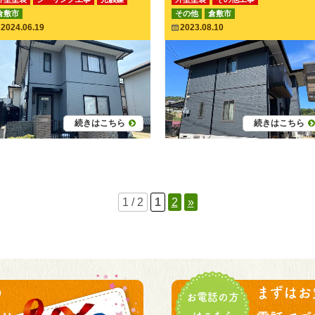
倉敷市
その他
倉敷市
付帯部塗装
その他工事
2024.06.19
2023.08.10
続きはこちら
続きはこちら
1 / 2
1
2
»
の
まずはお
お電話の方