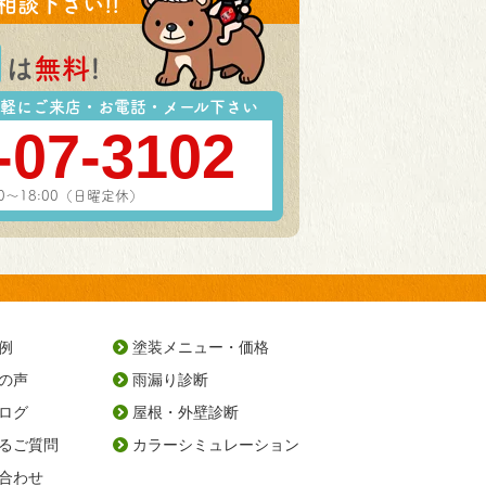
相談下さい!!
は
無料
!
軽にご来店・お電話・メール下さい
-07-3102
00～18:00（日曜定休）
例
塗装メニュー・価格
の声
雨漏り診断
ログ
屋根・外壁診断
るご質問
カラーシミュレーション
合わせ