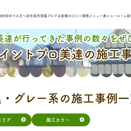
ME
初めての方へ
会社案内
現場ブログ
お客様の口コミ
価格メニュー表
ショールーム紹
美達が行ってきた事例の数々をぜ
イントプロ美達の施工
黒・グレー系の施工事例一
エリア
施工カラー