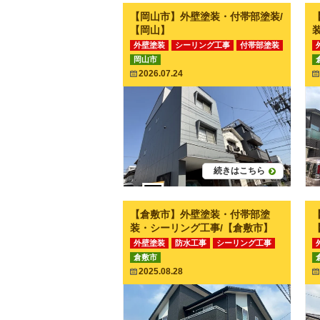
【岡山市】外壁塗装・付帯部塗装/
【岡山】
外壁塗装
シーリング工事
付帯部塗装
岡山市
2026.07.24
続きはこちら
【倉敷市】外壁塗装・付帯部塗
装・シーリング工事/【倉敷市】
外壁塗装
防水工事
シーリング工事
倉敷市
付帯部塗装
その他工事
2025.08.28