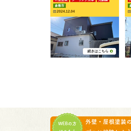
倉敷市
付帯部塗装
2024.12.04
続きはこちら
外壁・屋根塗装
WEBの方