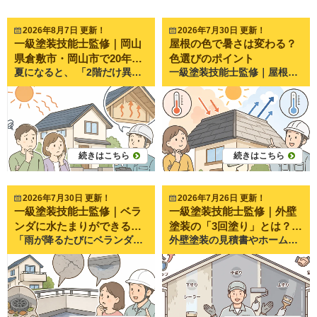
2026年8月7日 更新！
2026年7月30日 更新！
一級塗装技能士監修｜岡山
屋根の色で暑さは変わる？
県倉敷市・岡山市で20年以
色選びのポイント
夏になると、 「2階だけ異常に暑い…」 「エアコンをつけてもなかなか涼しくならない」 「屋根が原因なのかな？」 そんなお悩みを感じたことはありませんか。 実は夏の屋根は、表面温度が60～80℃近くまで上昇することも珍しくありません。 その熱が屋根裏や天井へ伝わることで、室内の温度が上がってしまいます。 実際にペイントプロ美達でも夏になると、 「2階がサウナのように暑い」 「遮熱塗料って本当に効果がある？」 「屋根塗装で暑さは改善できますか？」 というご相談を数多くいただきます。 しかし、屋根が熱くなる原因は一つではありません。 この記事では、屋根が熱くなる理由や、今日からできる暑さ対策、屋根塗装による改善方法まで、一級塗装技能士が分かりやすく解説します。 屋根が熱くなるのはなぜ？夏に温度が上がる3つの原因 屋根は一日中強い紫外線を受けている 屋根は住宅の中でも最も太陽に近い場所です。 外壁と違って日陰になる時間が少なく、朝から夕方まで直射日光を受け続けます。 真夏の岡山では気温が35℃を超える日も珍しくありません。 そのため屋根の表面温度は、人が触れないほど高温になります。 特に黒や濃い色の屋根は熱を吸収しやすく、温度がさらに上がる傾向があります。 屋根材そのものが熱をため込みやすい 屋根材には、 スレート セメント瓦 金属屋根 和瓦 などさまざまな種類があります。 どの屋根材も熱を受けますが、特に金属屋根は熱を伝えやすく、スレート屋根は熱を蓄えやすい特徴があります。 また、塗膜が劣化すると太陽光を反射しにくくなり、以前より熱を持ちやすくなることもあります。 屋根裏に熱がこもってしまう 屋根が熱くなるだけでなく、その熱が屋根裏に溜まることも大きな原因です。 屋根裏は風通しが悪いと熱が逃げにくく、夕方になっても高温のままになることがあります。 その結果、 天井が熱くなる 夜になっても部屋が暑い エアコンが効きにくい という状態になってしまいます。 屋根が熱くなると起こる住まいへの影響 2階の室温が上がる 最も分かりやすい影響が、2階の暑さです。 1階は快適でも、2階だけ3～5℃ほど高く感じるご家庭も少なくありません。 エアコン代が高くなりやすい 室内が冷えにくくなるため、 エアコンの運転時間が長くなる 設定温度を下げる 電気代が増える という悪循環になります。 屋根材や塗膜の劣化が早まる 高温状態が続くと、 塗膜の色あせ 塗膜の劣化 屋根材の傷み も進みやすくなります。 紫外線と熱は、屋根にとって非常に大きな負担なのです。 自宅でできる暑さ対策 すだれ・遮熱カーテンを活用する 窓から入る熱を減らすだけでも室温は変わります。 特に南側・西側の窓は効果を感じやすいでしょう。 屋根裏の換気を見直す 屋根裏換気が不足している住宅では、換気口の改善によって熱が抜けやすくなることがあります。 新築時からそのままになっているケースも少なくありません。 エアコンだけに頼らない サーキュレーターで空気を循環させることで冷房効率が向上します。 小さな工夫でも快適性は大きく変わります。 屋根塗装でできる暑さ対策とは？ 遮熱塗料とはどんな塗料？ 遮熱塗料とは、太陽光の中でも熱の原因となる近赤外線を反射しやすい塗料です。 屋根の表面温度を下げることで、室内への熱の伝わりを軽減する効果が期待できます。 「屋根そのものが熱くなりにくくなる」というイメージです。 断熱塗料との違い よく混同されますが、 遮熱塗料 →熱を反射する 断熱塗料 →熱を伝えにくくする という違いがあります。 住宅の状況によって向いている塗料は異なります。 遮熱塗料だけでは解決しないケースもある ペイントプロ美達でも現地調査をすると、 「屋根ではなく天井断熱材が少なかった」 「屋根裏換気がほとんどなかった」 というケースもあります。 つまり、暑さの原因は屋根だけとは限りません。 だからこそ、塗料だけで判断するのではなく、住まい全体を確認することが大切です。 ペイントプロ美達でよくいただくご相談 毎年7月から9月にかけて特に多いのが、 「2階が暑すぎて寝られない」 というご相談です。 現地調査をすると、 屋根塗装から15年以上経過 屋根の色あせが進行 遮熱性能が低下 屋根裏換気が不足 という複数の原因が重なっていることがよくあります。 逆に、「遮熱塗料を塗れば必ず涼しくなる」と期待される方もいらっしゃいますが、実際には住宅ごとの条件によって効果の感じ方は異なります。 ペイントプロ美達では、塗装だけをおすすめするのではなく、屋根の状態や築年数、断熱材の状況なども踏まえてご説明するよう心掛けています。 暑さ対策と一緒に確認したい屋根の劣化サイン 夏は屋根の状態を確認する良いタイミングでもあります。 次のような症状が見られる場合は、一度点検をおすすめします。 色あせ 新築時より色が薄くなっている場合は、塗膜の防水性が低下している可能性があります。 コケ・汚れ 表面にコケや汚れが付着しやすくなるのは、防水性能が落ちているサインです。 ひび割れやサビ スレート屋根の割れや金属屋根のサビは、放置すると雨漏りにつながることがあります。 棟板金の浮き 屋根の頂上にある金属部分（棟板金）が浮いていると、強風や台風で飛散する恐れがあります。 まとめ｜屋根の暑さは原因を知ることが対策への第一歩 夏の屋根は非常に高温になり、その熱が室内環境にも大きく影響します。 しかし、「屋根が熱い＝すぐに塗装が必要」というわけではありません。 屋根材の状態や塗膜の劣化、屋根裏の換気、断熱材の状況など、さまざまな要因を確認した上で対策を考えることが大切です。 ペイントプロ美達では、岡山県倉敷市・岡山市を中心に20年以上、屋根塗装や外壁塗装、雨漏り修理を行ってきました。 「2階の暑さが気になる」 「遮熱塗料が自宅に合うのか知りたい」 「屋根の劣化も一緒に見てもらいたい」 このようなお悩みがありましたら、まずはお気軽にご相談ください。 現地調査では屋根の状態を丁寧に確認し、写真を使いながら分かりやすくご説明いたします。無理に工事をおすすめすることはありませんので、住まいの暑さ対策やメンテナンスの参考として、お気軽にお問い合わせください。
一級塗装技能士監修｜屋根の色で暑さは変わる？色選びのポイント 「黒い屋根は暑いと聞いたけど本当？」 「屋根塗装をするなら、少しでも夏を快適にしたい」 「見た目だけで色を決めても大丈夫？」 屋根塗装をご検討中のお客様から、このようなご相談をいただくことは少なくありません。 特に岡山県は全国的にも晴れの日が多く、夏は35℃を超える猛暑日になることもあります。そのため、「屋根の色によって暑さは変わるの？」という疑問を持たれる方が多いのも当然です。 結論からお伝えすると、**屋根の色によって屋根の表面温度は変わります。**しかし、室内の暑さは色だけで決まるわけではありません。 この記事では、屋根の色と暑さの関係や色選びで後悔しないポイントについて、塗装職人の視点から分かりやすく解説します。 屋根の色で本当に暑さは変わる？ 濃い色は熱を吸収しやすい 学校の理科で習ったように、黒や濃い色は太陽の光を吸収しやすく、白や明るい色は光を反射しやすい性質があります。 これは屋根でも同じです。 例えば真夏の日中では、 黒い屋根 ダークブラウン 濃いグレー などは表面温度が70℃近くまで上がることがあります。 一方、 ホワイト系 ライトグレー ベージュ系 などは数℃〜10℃程度低くなるケースもあります。 つまり、屋根そのものの温度は色によって確かに変わります。 ただし室内温度は色だけでは決まらない 「じゃあ白い屋根にすれば家の中は涼しくなるの？」 実はそう単純ではありません。 室内の暑さには、 屋根材の種類 小屋裏（屋根裏）の換気 断熱材の性能 遮熱シートの有無 天井の断熱性能 など、多くの要素が関係しています。 つまり、 屋根の色＝室内温度 ではないということです。 暑さ対策なら色より重要なのが遮熱塗料 遮熱塗料とは？ 最近人気なのが「遮熱塗料」です。 遮熱塗料とは、太陽光の中でも特に熱の原因になる赤外線を反射する性能を持った塗料です。 通常の塗料より屋根表面の温度上昇を抑えやすく、 夏場の屋根温度低減 屋根材の負担軽減 小屋裏温度の上昇抑制 などが期待できます。 濃い色でも遮熱性能はある？ よくいただく質問が、 「黒い屋根にしたいけど遮熱効果はありますか？」 というものです。 結論から言えば、 あります。 ただし、 白系の遮熱塗料 ＞ 黒系の遮熱塗料 という傾向があります。 つまり、 「濃い色＋遮熱塗料」 でも十分効果はありますが、 「明るい色＋遮熱塗料」 の方がより高い遮熱効果が期待できます。 ペイントプロ美達でよくあるご相談 岡山市・倉敷市で屋根塗装をご相談いただくお客様からは、 「黒い屋根がおしゃれだから変えたくない」 「夏が暑いので少しでも快適にしたい」 「近所の家とのバランスも気になる」 というご相談を本当によくいただきます。 私たちは見た目だけではなく、 建物の向き 日当たり 周囲の環境 ご家族の生活スタイル までお聞きしながら、一緒に色を選んでいます。 色は10年以上付き合うものです。 そのため、カタログだけではなく実際の施工事例を見ながらご提案することも多くあります。 屋根色を選ぶときのポイント ① 外壁とのバランスを考える 屋根だけで色を決めると全体の印象がまとまらないことがあります。 一般的には、 外壁より少し濃い色 落ち着いた色 が人気です。 家全体の統一感も重要になります。 ② 汚れの目立ちにくさも考える 白い屋根は熱を反射しやすい反面、 黄砂 コケ 雨だれ などが目立ちやすくなります。 逆に真っ黒も、 色あせ ホコリ が目立つことがあります。 人気なのは、 グレー ダークグレー ブラウン など、汚れと色あせのバランスが良い色です。 ③ 周囲の景観も意識する 屋根は高い位置にあるため、意外と街並みに影響します。 周囲の住宅とあまりに違う色を選ぶと、 完成後に「思っていた印象と違う…」 となることもあります。 施工事例を参考にすることをおすすめします。 色だけでなく塗料選びも重要 屋根塗装では、 「何色にするか」 と同じくらい、 「どんな塗料を使うか」 も重要です。 例えば、 シリコン塗料 フッ素塗料 無機塗料 遮熱塗料 それぞれ耐久年数や性能が異なります。 色だけで判断せず、ご自宅に合った塗料を選ぶことが長持ちする屋根につながります。 こんな方は遮熱塗料も検討してみましょう 次のようなご家庭では遮熱塗料との相性が良い場合があります。 2階が特に暑い 屋根からの熱を受けやすいため、効果を感じやすいケースがあります。 西日が強い 午後の日差しを長時間受ける住宅では屋根温度が高くなりやすくなります。 築15年以上経っている 塗膜が劣化していると屋根材自体が熱を持ちやすくなることがあります。 まとめ｜屋根の色選びは見た目だけで決めないことが大切 屋根の色は確かに屋根表面の温度に影響します。 しかし、実際の住み心地は、 屋根の色 遮熱塗料 断熱性能 屋根材 換気 など複数の要素が組み合わって決まります。 そのため、「黒だからダメ」「白なら安心」と決めつけるのではなく、ご自宅の環境に合わせて最適な組み合わせを選ぶことが大切です。 ペイントプロ美達でも、屋根塗装をご検討中のお客様から「どの色を選べば暑さを抑えられるのか」「遮熱塗料は本当に必要なのか」といったご相談を数多くいただいています。 色選びは仕上がりの印象だけでなく、これから10年以上快適に暮らすための大切なポイントです。 「我が家にはどんな色や塗料が合うのだろう？」 「遮熱塗料を選ぶべきか迷っている」 そんな疑問がありましたら、ぜひお気軽にペイントプロ美達までご相談ください。現地調査を行い、屋根の状態やご希望、ご予算を踏まえたうえで、分かりやすくご提案いたします。
上、外壁塗装・屋根塗装・
雨漏り修理を行うペイント
プロ美達が解説します。
続きはこちら
続きはこちら
2026年7月30日 更新！
2026年7月26日 更新！
一級塗装技能士監修｜ベラ
一級塗装技能士監修｜外壁
ンダに水たまりができる原
塗装の「3回塗り」とは？な
「雨が降るたびにベランダに水たまりができる」 「なかなか水が引かないけど大丈夫？」 「これって雨漏りの前兆？」 このような不安を感じたことはありませんか。 ベランダは屋根がないことも多く、雨風や紫外線の影響を直接受ける場所です。そのため、住宅の中でも劣化しやすい部分の一つです。 実際に岡山県倉敷市・岡山市で外壁塗装や防水工事を行うペイントプロ美達でも、 「ベランダに水が溜まるようになった」 「掃除しても改善しない」 「防水工事が必要なのか知りたい」 というご相談を多くいただきます。 実は、水たまりは単なる雨水ではなく、防水機能の低下や排水不良を知らせるサインになっていることがあります。 今回は、水たまりができる原因や放置するリスク、確認方法について分かりやすく解説します。 ベランダに水たまりができるのは異常なの？ 雨上がりに少し残る程度なら問題ないケースもある 大雨の直後であれば、少量の水が一時的に残ることは珍しくありません。 時間の経過とともに自然に排水され、数十分から数時間程度で乾くようであれば、すぐに大きな問題とは限りません。 しかし、翌日になっても水が残っていたり、毎回同じ場所に大きな水たまりができる場合は注意が必要です。 長時間残る水たまりは注意が必要 ベランダには「勾配（こうばい）」があります。 勾配とは、水が自然に排水口へ流れるようにつけられた緩やかな傾斜のことです。 この勾配が正常であれば、水は自然に排水口へ流れていきます。 水が残るということは、 排水できていない ベランダが沈んでいる 防水層が傷んでいる などの可能性があります。 ベランダに水たまりができる主な原因 排水口（ドレン）の詰まり 最も多い原因が排水口の詰まりです。 ベランダには落ち葉や砂、土、ホコリ、鳥の羽などが少しずつ溜まります。 これらが排水口を塞ぐことで、水が流れなくなります。 ペイントプロ美達でも点検に伺うと、 「防水工事が必要かと思ったら、排水口の掃除だけで改善した」 というケースも少なくありません。 台風や強風の後は特に詰まりやすいため、定期的な掃除がおすすめです。 防水層の劣化・へこみ ベランダには防水層という水を通さない膜があります。 この防水層は、 紫外線 雨 気温差 によって少しずつ傷んでいきます。 劣化すると、 一部分がへこむ 表面が波打つ 水が流れにくくなる という状態になります。 結果として水が同じ場所に溜まりやすくなります。 ベランダの勾配不足 新築時には適切な勾配が確保されていますが、 長年使用することで、 下地が変形する 防水工事を重ねる モルタルが沈む などにより勾配が変化することがあります。 わずか数ミリの違いでも、水の流れは大きく変わります。 建物のゆがみや経年変化 住宅は年月とともに少しずつ動きます。 地盤や建物全体の変化によってベランダの傾きが変わるケースもあります。 築20年以上のお住まいでは、このようなケースも珍しくありません。 水たまりを放置すると起こるトラブル 防水層の劣化が早まる 水が長時間残ることで、防水層は常に湿った状態になります。 乾燥と湿潤を繰り返すことで、 ひび割れ 膨れ 剥がれ などの劣化が進みやすくなります。 雨漏りの原因になる 防水層が傷んだまま放置すると、 少しずつ水が内部へ浸入するようになります。 ベランダの下が リビング 和室 子ども部屋 になっている住宅では、天井から雨漏りするケースもあります。 雨漏りは発生してからでは修理範囲が広がりやすいため、早めの対応が大切です。 コケ・カビ・汚れが発生しやすくなる 常に湿った状態が続くと、 コケ カビ 黒ずみ が発生しやすくなります。 見た目が悪くなるだけでなく、滑りやすくなって転倒の危険もあります。 自分でできるチェックポイント 排水口にゴミが詰まっていないか まずは排水口を確認しましょう。 落ち葉や砂が詰まっていれば掃除するだけで改善することがあります。 掃除後に水を流してスムーズに排水されるか確認すると分かりやすいでしょう。 防水層にひび割れや膨れはないか ベランダの床をよく見ると、 ひび 膨らみ 剥がれ が見つかることがあります。 こうした症状は防水層の寿命が近づいているサインです。 水たまりが毎回同じ場所にできるか 雨が降るたびに同じ位置へ水が溜まる場合は、 勾配や防水層の変形が考えられます。 写真を撮って記録しておくと、点検時にも状況が伝わりやすくなります。 修理やメンテナンスが必要になるケース 清掃だけで改善するケース 次のような場合は比較的軽症です。 排水口の掃除不足 落ち葉の詰まり 一時的な汚れ この場合は清掃だけで改善することもあります。 防水工事が必要になるケース 次の症状があれば、防水工事を検討した方が安心です。 防水層が膨れている ひび割れている 剥がれている 水たまりが何日も残る 雨漏りが発生している ウレタン防水やFRP防水など、ベランダの状態に合わせた工法を選ぶことで、防水性能を回復できます。 早めの点検で費用を抑えられることも ペイントプロ美達でも、 「もっと早く相談していれば簡単な補修で済んだのに…」 というケースを何度も見てきました。 防水工事は下地まで傷む前なら補修範囲が小さく済むことも多く、結果的に費用を抑えられる場合があります。 ベランダに水たまりができるようになったというご相談では、排水口の清掃や部分補修だけで改善した例もあれば、防水層全体の劣化が進行していて全面改修が必要だった例もあります。実際に現地を確認してみないと原因は判断できないため、症状が軽いうちの点検が重要です。 まとめ｜小さな水たまりでも早めの確認がおすすめ ベランダの水たまりは、 排水口の詰まり 防水層の劣化 勾配不足 建物の経年変化 など、さまざまな原因で発生します。 「そのうち乾くから大丈夫」と放置していると、防水層の傷みが進み、やがて雨漏りや大規模な修繕につながることもあります。 岡山県は梅雨や台風、突然の豪雨も多く、防水性能が住まいを守るうえで非常に重要です。 もし「最近、水たまりが残るようになった」「掃除をしても改善しない」と感じたら、一度専門業者に状態を確認してもらうことをおすすめします。 ペイントプロ美達では、岡山県倉敷市・岡山市を中心に、ベランダ防水や外壁・屋根の点検を行っています。お住まいの状態を確認し、本当に必要な補修だけをご提案していますので、防水工事が必要かどうか判断に迷われている方も、お気軽にご相談ください。早めの点検が、大切なお住まいを長く守る第一歩になります。
外壁塗装の見積書やホームページを見ると、「3回塗り」という言葉を目にすることがあります。 しかし、 「本当に3回も塗る必要があるの？」 「回数が多いほど良い工事なの？」 「2回塗りとの違いは何？」 と疑問を持つ方も少なくありません。 実際に岡山県倉敷市・岡山市で塗装工事を行うペイントプロ美達でも、 「どの業者も3回塗りと書いてあるけど違いがわからない」 「見積書に下塗りと中塗りと上塗りがあるけど何をしているの？」 というご相談をよくいただきます。 結論から言うと、3回塗りは単に回数を増やしているのではなく、塗料の性能を最大限に発揮し、住宅を長持ちさせるために必要な工程です。 今回は外壁塗装の3回塗りについて、職人目線でわかりやすく解説します。 外壁塗装でよく聞く「3回塗り」とは？ 3回塗りは塗装工事の基本工程 一般的な外壁塗装では、 ・下塗り ・中塗り ・上塗り の3工程で塗装を行います。 塗装工事というと、色を付ける作業だけをイメージする方もいますが、実際には色を付ける前の準備工程が非常に重要です。 建物を長期間守るためには、それぞれの工程に明確な役割があります。 「下塗り・中塗り・上塗り」の役割 3回塗りはそれぞれ目的が異なります。 下塗りは接着剤のような役割。 中塗りは塗膜の厚みを作る役割。 上塗りは美観と耐久性を完成させる役割です。 どれか一つでも省略すると、本来の性能を発揮できなくなります。 なぜ3回塗りが必要なのか 理由① 塗料をしっかり密着させるため 外壁は紫外線や雨風によって劣化しています。 劣化した外壁に直接塗料を塗ると、密着力が不足して剥がれやすくなります。 そこで下塗り材を使用し、外壁と塗料をしっかり接着させる土台を作ります。 家づくりで例えるなら、基礎工事にあたる部分です。 理由② 塗膜の厚みを確保するため 塗料にはメーカーが定める適切な塗膜厚があります。 塗膜とは、塗料が乾燥してできる保護膜のことです。 この厚みが不足すると、 ・耐候性の低下 ・防水性の低下 ・色あせの早期発生 などの原因になります。 3回に分けて塗ることで適正な厚みを確保できます。 理由③ 塗料本来の耐久性を発揮するため 例えば耐久年数15年の塗料でも、適切な施工をしなければ本来の寿命まで持ちません。 塗料メーカーも3回塗りを前提に性能試験を行っています。 つまり3回塗りは特別な工法ではなく、塗料性能を発揮するための標準施工なのです。 下塗り・中塗り・上塗りを詳しく解説 下塗りの役割 下塗りは塗装工事の土台作りです。 外壁材によって使用する材料も変わります。 サイディング外壁ではシーラーやフィラー、モルタル外壁では微弾性フィラーなどが使われます。 下塗りが不十分だと、その後どれだけ高級な塗料を塗っても長持ちしません。 中塗りの役割 中塗りでは仕上げ塗料を塗ります。 実は中塗りと上塗りは同じ塗料を使用することがほとんどです。 「同じ塗料なら一度でいいのでは？」 と思われるかもしれませんが、一度では十分な膜厚が確保できません。 中塗りでしっかり厚みを作ることが重要です。 上塗りの役割 最後に上塗りを行います。 上塗りによって色ムラをなくし、美しい仕上がりになります。 さらに紫外線や雨風から住宅を守る保護性能も高まります。 完成時に見える部分ですが、実はその下にある下塗りと中塗りがあってこそ効果を発揮します。 2回塗りではダメなの？ 耐久性が低下する可能性がある 塗膜が薄くなれば紫外線への抵抗力も低下します。 結果として塗り替え周期が短くなる可能性があります。 塗膜の剥がれや色ムラの原因になる 下塗り不足や塗膜不足は、 ・剥がれ ・膨れ ・色ムラ などの施工不良につながることがあります。 メーカー保証の対象外になる場合も 塗料メーカーの仕様通りに施工していない場合、保証の対象外になるケースがあります。 そのため施工会社は仕様書通りの工程を守ることが大切です。 本当に3回塗りされているか確認する方法 工程写真を見せてもらう 信頼できる業者は施工写真を記録しています。 各工程ごとの写真があると安心です。 施工事例としても活用しやすいポイントです。 塗料缶の使用量を確認する 塗料には標準使用量があります。 極端に使用量が少ない場合は注意が必要です。 工事報告書を受け取る 工事完了後に報告書を提出する会社であれば、どの工程を行ったか確認できます。 実は4回塗り以上になるケースもある 劣化が激しい外壁の場合 築年数が経過し傷みが進んでいる場合は、下塗りを2回行うことがあります。 これは手抜きではなく補強のためです。 高耐久塗料の場合 無機塗料など一部の高耐久塗料では専用仕様が定められていることがあります。 屋根塗装で必要になる場合 スレート屋根など吸い込みが激しい屋根では、4回塗りになるケースもあります。 岡山県でも築15年以上の住宅でよく見られます。 ペイントプロ美達が大切にしている3回塗りの考え方 見えなくなる工程こそ丁寧に施工 塗装工事で最終的に見えるのは上塗りだけです。 しかし耐久性を決めるのは見えなくなる下塗りや中塗りです。 私たちは完成後には見えなくなる工程こそ丁寧に施工することを大切にしています。 倉敷市・岡山市でよくあるご相談 美達では、 「前回の塗装が数年で色あせた」 「思ったより早く剥がれてきた」 というご相談を受けることがあります。 現地調査を行うと、塗膜不足や下地処理不足が原因と思われるケースも少なくありません。 そのため私たちは塗る回数だけでなく、適切な乾燥時間や塗布量も重視しています。 まとめ｜3回塗りは家を長持ちさせるための大切な工程 外壁塗装の3回塗りは、単に回数を増やしているわけではありません。 ・下塗りで密着性を高める ・中塗りで厚みを作る ・上塗りで耐久性と美観を完成させる それぞれに重要な役割があります。 塗装工事は完成すると見えない部分が多くなります。だからこそ、どのような工程で施工するのかを事前に確認することが大切です。 ペイントプロ美達では、岡山市・倉敷市を中心に現地調査や塗装のご相談を承っています。 「見積書に3回塗りと書いてあるけどよく分からない」 「今の外壁の状態で塗装が必要なのか知りたい」 そのような疑問がありましたら、お気軽にご相談ください。一級塗装技能士監修のもと、お住まいの状態を確認しながら分かりやすくご説明いたします。
因とは？放置してはいけな
ぜ必要なのか職人がわかり
い理由と対策を解説
やすく解説