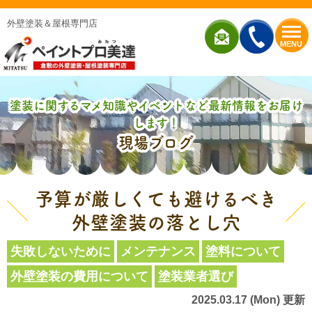
外壁塗装＆屋根専門店
MENU
塗装に関するマメ知識やイベントなど最新情報をお届け
します！
現場ブログ
予算が厳しくても避けるべき
外壁塗装の落とし穴
失敗しないために
メンテナンス
塗料について
外壁塗装の費用について
塗装業者選び
2025.03.17 (Mon) 更新