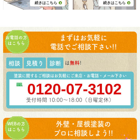
続きはこちら
続きはこちら
まずはお気軽に
お電話の方
はこちら
電話でご相談下さい!!
は
無料
!
相談
見積り
診断
塗装に関するご相談はお気軽にご来店・お電話・メール下さい
0120-07-3102
受付時間 10:00～18:00（日曜定休）
外壁・屋根塗装の
WEBの方
はこちら
プロに相談しよう!!