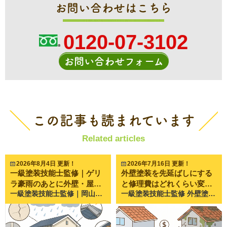
お問い合わせはこちら
0120-07-3102
お問い合わせフォーム
この記事も読まれています
Related articles
2026年8月4日 更新！
2026年7月16日 更新！
一級塗装技能士監修｜ゲリ
外壁塗装を先延ばしにする
ラ豪雨のあとに外壁・屋根
と修理費はどれくらい変わ
一級塗装技能士監修｜岡山県倉敷市・岡山市で20年以上、外壁塗装・屋根塗装・雨漏り修理を行うペイントプロ美達が解説します。 近年、岡山県でも突然激しい雨が降る**「ゲリラ豪雨」**が増えています。 短時間で大量の雨が降るため、 「雨漏りはしていないけど大丈夫？」 「外壁に異常がないか心配」 「次の台風までに点検した方がいい？」 と不安になる方も多いのではないでしょうか。 実際にペイントプロ美達でも、夏場は 「雨が止んだら外壁にシミができていた」 「雨樋から水があふれていた」 「急に天井へシミができた」 といったお問い合わせが非常に増えます。 ゲリラ豪雨は一度だけでも住宅に負担を与えることがあります。 今回は、ご自宅で安全に確認できる外壁・屋根の劣化サインを分かりやすくご紹介します。 ゲリラ豪雨のあとに家の点検が必要な理由 近年増えているゲリラ豪雨とは ゲリラ豪雨とは、短時間で局地的に降る非常に激しい雨のことです。 通常の雨とは違い、 一気に大量の雨が降る 強風を伴うことがある 排水が追いつかない という特徴があります。 住宅は通常の雨を想定して作られていますが、近年のような集中豪雨では想定以上の負荷がかかるケースも少なくありません。 一度の大雨でも住宅にダメージが残ることがある 外壁や屋根に劣化があると、そこから雨水が入り込みやすくなります。 特に、 築10年以上 一度も塗装していない 前回の塗装から10年以上経過 という住宅では注意が必要です。 普段は問題がなくても、大雨をきっかけに不具合が表面化することがあります。 ゲリラ豪雨のあとに確認したい外壁の劣化サイン5選 ① 外壁のひび割れ（クラック） 外壁に細い線のような割れが入っていませんか？ これを**クラック（ひび割れ）**といいます。 細いひびでも雨水の侵入口になることがあります。 特に幅が広くなっているものや深い割れは早めの点検がおすすめです。 施工写真では、 細いひび 大きく口が開いたひび を比較すると違いが分かりやすくなります。 ② コーキング（シーリング）の割れ・剥がれ サイディング外壁の継ぎ目にあるゴムのような部分をコーキングといいます。 この部分が 割れる やせる 剥がれる と雨水が入り込みやすくなります。 ペイントプロ美達でも最も多く見つかる劣化の一つです。 ③ 外壁の膨れ・浮き 外壁がポコポコと膨らんでいる場合は注意が必要です。 内部に水分が入り込み、塗膜が浮いている可能性があります。 放置すると剥がれにつながることがあります。 ④ チョーキング（白い粉） 外壁を触ったときに白い粉が付く現象です。 これは塗膜が紫外線や雨によって劣化しているサインです。 防水性能が落ち始めている目安になります。 ⑤ 雨染み・黒ずみ 豪雨後に急に黒い筋やシミができた場合は、 雨水の流れが変わった 外壁内部に水分が入っている 可能性があります。 見た目だけでなく原因を調べることが大切です。 屋根で確認したい劣化サイン5選 ※屋根には絶対に登らず、地上から見える範囲で確認しましょう。 ① 棟板金の浮き 屋根の一番高い部分にある金属を**棟板金（むねばんきん）**といいます。 強風や豪雨で浮くことがあります。 放置すると飛散や雨漏りにつながる恐れがあります。 ② 瓦やスレートのズレ・割れ 双眼鏡などで見ると、 割れ ズレ 欠け が見えることがあります。 強い雨風のあとには一度確認しておきたいポイントです。 ③ 雨樋の詰まり・外れ ゲリラ豪雨では、 落ち葉 土 枝 が一気に流れ込みます。 雨樋が詰まると外壁へ大量の水が流れ、別の劣化を招くことがあります。 ④ 軒天のシミ 屋根の裏側にある天井部分を**軒天（のきてん）**といいます。 ここにシミがある場合は雨漏りの初期症状の可能性があります。 ⑤ 室内天井の雨染み 意外と見落とされるのが室内です。 天井に 黄色いシミ 茶色い跡 ができた場合は雨漏りを疑いましょう。 ゲリラ豪雨後にやってはいけないこと 屋根に登る 毎年、屋根の点検中の転落事故が発生しています。 濡れた屋根は非常に滑りやすく危険です。 応急処置を自己判断で行う ブルーシートを固定するために屋根へ上がることも危険です。 誤った補修で被害が広がるケースもあります。 異常を放置する 「雨漏りしていないから大丈夫」 と思っていても、 数か月後に症状が出ることもあります。 小さな異変を見逃さないことが大切です。 ペイントプロ美達で実際によくあるご相談 岡山県倉敷市・岡山市では、近年ゲリラ豪雨のあとにお問い合わせが増えています。 特によくあるのが、 雨樋から水があふれた 外壁の継ぎ目が開いていた ベランダに水が溜まる 天井に小さなシミができた というご相談です。 実際に点検へ伺うと、大規模な修理ではなく、 コーキング補修 棟板金の固定 雨樋清掃 部分補修 だけで済むケースも少なくありません。 一方で、「様子を見よう」と数年放置した結果、雨漏りが進行し、下地や木材まで傷んでしまっていたケースもあります。 だからこそ、異常が小さいうちの確認が住まいを長持ちさせるポイントになります。 施工事例としては、以下のような写真を掲載すると読者にも伝わりやすくなります。 コーキングの割れ（施工前・施工後） 棟板金の浮き 雨樋の詰まり 外壁のひび割れ補修 ベランダ防水の施工前後 まとめ｜小さな異変が家を守る第一歩 ゲリラ豪雨は、見た目では分からない部分にもダメージを与えることがあります。 今回ご紹介したように、 外壁のひび割れ コーキングの劣化 雨樋の詰まり 棟板金の浮き 天井の雨染み などは、早めに気付くことで大きな修理を防げる可能性があります。 「今すぐ工事が必要」というわけではなくても、現状を把握しておくことは住まいを長持ちさせるためにとても大切です。 ペイントプロ美達では、岡山県倉敷市・岡山市を中心に、一級塗装技能士による無料点検を行っています。 ゲリラ豪雨のあとに少しでも気になる症状があれば、「これくらいで相談してもいいのかな？」という段階でも構いません。 現在の状態を分かりやすくご説明し、必要な補修がある場合も、写真をお見せしながら丁寧にご案内いたします。 大切なお住まいを長く安心して守るためにも、気になるサインを見つけた際は、お気軽にペイントプロ美達までご相談ください。
一級塗装技能士監修 外壁塗装を先延ばしにすると修理費はどれくらい変わる？放置による費用の違いを職人が解説 外壁塗装は決して安い工事ではありません。そのため、「もう少し先でも大丈夫かな」「まだ見た目はきれいだから」と先延ばしにされる方も少なくありません。 しかし、私たちペイントプロ美達が岡山市・倉敷市でご相談を受ける中で感じるのは、「もっと早く相談しておけば良かった」というお声が非常に多いことです。 実は外壁塗装は、家をきれいにするためだけの工事ではありません。建物を雨や紫外線から守るための大切なメンテナンスです。 この記事では、外壁塗装を先延ばしにすると修理費がどれくらい変わるのか、実際によくあるケースをもとにわかりやすく解説します。 外壁塗装はなぜ必要なのか 外壁塗装の本当の役割 外壁塗装というと、「家をきれいに見せるための工事」というイメージを持たれる方が多いかもしれません。 しかし本来の役割は違います。 塗装は外壁の表面に保護膜を作り、雨水や紫外線から建物を守っています。 この保護膜が劣化すると、外壁材そのものが傷み始めます。 つまり塗装は、 雨を防ぐ 紫外線を防ぐ 外壁材を保護する 建物の寿命を延ばす ために行う工事なのです。 岡山・倉敷の住宅が受けるダメージ 岡山県は「晴れの国」と呼ばれています。 雨が少ないイメージがありますが、その分紫外線の影響を強く受けます。 また近年は、 猛暑 ゲリラ豪雨 台風 強風 などの影響も大きくなっています。 外壁や屋根は毎日これらの環境にさらされているため、想像以上に劣化が進んでいるケースがあります。 外壁塗装を先延ばしにするとどうなる？ 色あせ・チョーキングの段階 劣化の初期症状として最も多いのが色あせです。 さらに外壁を触ると白い粉が手につくことがあります。 これを「チョーキング現象」と呼びます。 塗膜が紫外線によって分解されている状態です。 この段階なら比較的シンプルな塗装工事で済むケースがほとんどです。 ひび割れが発生する段階 塗膜の劣化が進むと、外壁にひび割れが発生します。 特にモルタル外壁ではよく見られます。 最初は細いひびでも、 雨水の侵入 凍結膨張 建物の動き によって徐々に大きくなります。 この段階になると塗装だけではなく、ひび割れ補修費用も必要になります。 コーキング劣化が進行する段階 サイディング外壁の場合、外壁の継ぎ目にはコーキングが施工されています。 コーキングとはゴム状の防水材です。 劣化すると、 ひび割れ 硬化 剥離 隙間 が発生します。 ここから雨水が侵入し始めます。 塗装工事と同時にコーキングの打ち替え工事が必要になります。 雨漏り・内部腐食の段階 最も深刻なのがこの段階です。 外壁内部まで水が侵入すると、 下地の腐食 木材の腐朽 カビの発生 雨漏り が起こります。 こうなると単なる塗装工事では済みません。 外壁の張り替えや下地交換など大規模修繕が必要になる場合があります。 先延ばしによる修理費の違いを比較 劣化初期の場合 症状 色あせ チョーキング 工事内容 外壁塗装 高圧洗浄 一般的な塗装工事で対応可能です。 劣化中期の場合 症状 ひび割れ コーキング劣化 工事内容 外壁塗装 コーキング打ち替え ひび補修 補修工事が増えるため費用も上がります。 劣化後期の場合 症状 外壁反り 外壁浮き 下地劣化 工事内容 塗装 外壁部分交換 下地補修 放置期間が長いほど負担は大きくなります。 雨漏り発生後の場合 症状 雨漏り 室内クロスの剥がれ 木部腐食 工事内容 雨漏り修理 下地交換 内装補修 塗装工事 場合によっては全面改修レベルになることもあります。 実際に美達へ寄せられるご相談事例 「まだ大丈夫と思っていた」 ペイントプロ美達へご相談いただくお客様の中で最も多いのが、 「見た目がそこまで悪くなかったから」 というケースです。 実際には外壁内部で劣化が進行しており、表面だけでは判断できないことが少なくありません。 特にサイディングの継ぎ目やベランダ周辺は注意が必要です。 「訪問営業に言われて気づいた」 突然訪問してきた業者から、 「今すぐ塗装しないと危険です」 と言われて不安になり、ご相談いただくケースもあります。 実際に点検してみると、 本当に劣化している場合 まだ急がなくてもよい場合 両方あります。 大切なのは慌てて契約することではなく、現状を正しく把握することです。 外壁塗装の適切なタイミングとは 築年数の目安 一般的には、 築10～15年 前回塗装から10～15年 が一つの目安になります。 ただし立地条件や塗料によっても異なります。 海沿いや交通量の多い道路沿いでは劣化が早まることもあります。 劣化症状の目安 次の症状が見られたら点検をおすすめします。 色あせ チョーキング ひび割れ コーキングの割れ カビやコケ 外壁の反り 塗膜の剥がれ これらは建物が出しているメンテナンスサインです。 まとめ｜塗装は高い工事ではなく大きな修理を防ぐ工事 外壁塗装を先延ばしにすると、数十万円で済んだはずの工事が、将来的には100万円以上の修繕工事につながることがあります。 私たちペイントプロ美達でも、「あと数年早ければ塗装だけで済んだのに」というケースを実際に何度も見てきました。 もちろん、色あせが少し出たからといって慌てて工事をする必要はありません。しかし、建物の状態を知るための点検は早めに行うことをおすすめします。 外壁や屋根は毎日少しずつ劣化が進みます。だからこそ、大きなトラブルになる前に現状を把握しておくことが大切です。 岡山市・倉敷市周辺で「うちの外壁はまだ大丈夫かな？」「塗装のタイミングが分からない」とお悩みの方は、ペイントプロ美達までお気軽にご相談ください。一級塗装技能士が建物の状態を確認し、必要な工事とまだ不要な工事を分かりやすくご説明いたします。無理な営業は行っておりませんので、まずはご自宅の状態を知るところから始めてみてはいかがでしょうか。
で確認したい劣化サイン
る？放置による費用の違い
を職人が解説