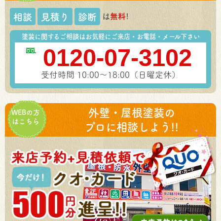
は
無料
!
相談
見積り
診断
塗装に関するご相談はお気軽にご来店・お電話・メール下さい
0120-07-3102
受付時間 10:00～18:00（日曜定休）
外壁・屋根塗装の
WEBの方
はこちら
プロに相談しよう!!