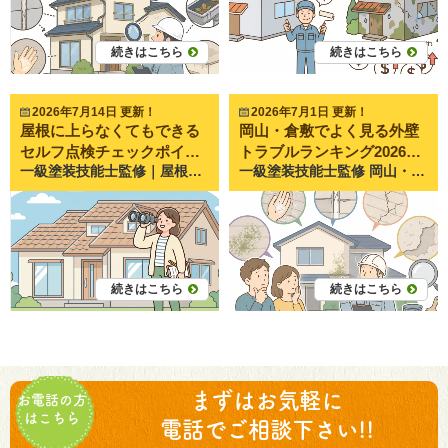
続きはこちら
続きはこちら
2026年7月14日 更新！
2026年7月1日 更新！
屋根に上らなくてもできる
岡山・倉敷でよく見る外壁
セルフ点検チェックポイン
トラブルランキング2026年
一級塗装技能士監修｜屋根に上らなくてもできるセルフ点検チェックポイント 危険な屋根に上る必要なし！ご自宅の周りから確認できる劣化サインを解説 屋根は家を雨や紫外線から守る大切な部分ですが、普段なかなか目にする機会がありません。 そのため、 「屋根が傷んでいるか分からない」 「点検したいけど屋根に上るのは危険そう」 「業者を呼ぶほどではない気がする」 という方も多いのではないでしょうか。 実際にペイントプロ美達でも、岡山市・倉敷市のお客様から 「屋根が気になるけど、自分で確認する方法はありますか？」 というご相談をよくいただきます。 結論から言うと、屋根に上らなくても確認できる劣化サインはたくさんあります。 むしろ一般の方が屋根に上るのは非常に危険なため、おすすめできません。 この記事では、ご自宅の周囲から安全に確認できる屋根のセルフチェックポイントを、塗装職人の視点から分かりやすく解説します。 屋根の点検で絶対にやってはいけないこと 自分で屋根に上るのは危険 屋根は見た目以上に滑りやすく、特に次のような状態は非常に危険です。 スレート屋根 表面が劣化すると滑りやすい 金属屋根 少しの雨や朝露でも滑る 苔や汚れが付着した屋根 想像以上に足を取られる 実際に毎年、屋根からの転落事故は発生しています。 屋根の確認のためにケガをしてしまっては本末転倒です。 セルフチェックは地上から行い、詳しい確認は専門業者に任せるようにしましょう。 屋根に上らなくても確認できるチェックポイント ① 屋根の色あせが目立つ まず確認したいのが色あせです。 家から少し離れた場所から屋根を見てみましょう。 新築時と比べて 色が薄くなった ツヤがなくなった 全体的に白っぽく見える という場合は塗膜が劣化している可能性があります。 塗装の役割は見た目だけではありません。 屋根材を紫外線や雨から守る「保護膜」の役割もあります。 色あせはその保護機能が弱くなり始めたサインです。 施工写真が活用できるポイント 色あせた屋根と塗装後の比較写真 ② 苔やカビが発生している 屋根の北側や日陰部分に多い症状です。 遠くから見たときに 緑色 黒色 茶色 の汚れが見える場合は苔やカビの可能性があります。 なぜ苔が生えるのか 塗膜が劣化すると屋根材が水分を吸いやすくなります。 その状態が続くことで苔やカビが繁殖します。 特に岡山県でも川沿いや田畑の近くでは発生しやすい傾向があります。 苔そのものが雨漏りの原因になるわけではありませんが、放置すると屋根材の劣化を早めます。 ③ 屋根材がズレているように見える スレート屋根や瓦屋根で注意したいポイントです。 双眼鏡などを使うと確認しやすくなります。 チェックポイント 一部だけ段差がある まっすぐ並んでいない 浮いているように見える こうした症状は台風や強風の影響で発生することがあります。 ズレた部分から雨水が入り込むと雨漏りにつながる可能性があります。 ④ 棟板金が浮いていないか 棟板金とは 屋根の一番高い部分についている金属部材です。 スレート屋根では特に重要な部分です。 強風の影響を受けやすく、 浮き 釘抜け めくれ が発生することがあります。 岡山・倉敷でも台風後の点検で発見されるケースが少なくありません。 施工写真が活用できるポイント 浮いた棟板金の写真 雨樋から分かる屋根の異常サイン ⑤ 雨樋に屋根材の破片が落ちている 雨樋を見たときに、 黒い粒 小さな破片 屋根材のかけら が溜まっている場合は注意が必要です。 これは屋根材の劣化が進んでいるサインかもしれません。 特にスレート屋根の場合は、表面の劣化によって素材が削れて流れてくることがあります。 ⑥ 雨の日に雨樋から水があふれる 雨樋の詰まりだけでなく、 屋根の変形 落ち葉の堆積 強風によるズレ などの可能性もあります。 普段の雨の日に少し観察してみるだけでも異常に気付けることがあります。 家の中から確認できる屋根トラブルのサイン ⑦ 天井にシミがないか 屋根の劣化が進むと雨漏りにつながります。 天井に 茶色いシミ クロスの浮き カビ臭さ がないか確認しましょう。 注意点 雨漏りは屋根の真下に出るとは限りません。 水は建物内部を伝って別の場所に現れることがあります。 シミを見つけたら早めの点検がおすすめです。 ⑧ 強風の日に異音がしないか 屋根材や板金が浮いている場合、 風が吹いたときに カタカタ バタバタ ガタガタ といった音が聞こえることがあります。 普段聞き慣れない音がする場合は要注意です。 築年数から考える点検のタイミング 築10年を超えたら一度確認を 屋根材の種類によって異なりますが、一般的には築10年前後から劣化が目立ち始めます。 築10～15年 塗装を検討する時期 築15～20年 補修や再塗装が必要になるケースが増える 築20年以上 屋根材自体の交換が必要になる場合もある 実際に美達へご相談いただくお客様も、築12年～18年くらいのお住まいが非常に多い傾向があります。 「まだ大丈夫だと思っていたら、思った以上に劣化していた」 というケースも少なくありません。 ペイントプロ美達がお客様からよく受ける相談 「訪問販売に屋根が壊れていると言われた」 近年特に増えている相談です。 突然訪問してきた業者から 屋根が割れている 今すぐ修理しないと危険 近くで工事していて見えた と言われ、不安になってお問い合わせいただくケースがあります。 しかし実際に点検すると、 問題がない 緊急性が低い 誇張された説明だった ということもあります。 屋根は自分で確認しにくい場所だからこそ、不安をあおる営業には注意が必要です。 まずは慌てて契約せず、信頼できる地域の業者に相談することが大切です。 セルフ点検で異常を見つけたらどうする？ 写真を撮って記録しておく 気になる箇所を見つけたら、 スマートフォンで撮影 日付を記録 前回との変化を比較 しておくと便利です。 劣化が進行しているかどうか判断しやすくなります。 気になる症状があれば専門業者へ相談 次のような症状があれば、一度点検をおすすめします。 色あせがひどい 苔が広範囲に発生している 屋根材のズレが見える 天井にシミがある 強風時に異音がする 早めの対応は、大掛かりな修理を防ぐことにもつながります。 まとめ｜安全なセルフ点検で屋根の異常を早期発見しましょう 屋根の状態は気になっていても、自分で上って確認する必要はありません。 今回ご紹介したように、 色あせ 苔やカビ 屋根材のズレ 棟板金の浮き 雨樋の異常 天井のシミ などは地上や室内からでも十分確認できます。 屋根は普段見えないからこそ、小さな異常を見逃しやすい場所です。 岡山市・倉敷市でも、早めに気付いて補修だけで済んだケースと、放置して大規模修繕になったケースでは費用にも大きな差が出ます。 ペイントプロ美達では、お客様から「これって劣化ですか？」「訪問販売に指摘されたけど本当ですか？」というご相談をよくいただきます。 無理な営業や契約をおすすめすることはありませんので、屋根の状態が少しでも気になる方は、お気軽にご相談ください。地域密着で20年以上の経験を活かし、分かりやすく丁寧にご説明いたします。
一級塗装技能士監修 岡山・倉敷でよく見る外壁トラブルランキング2026年版 放置すると雨漏りや高額修繕につながる？地域密着の塗装店が解説 外壁は毎日、紫外線や雨風から住まいを守ってくれています。しかし、劣化は少しずつ進行するため、気付いたときには大きな修繕が必要になっているケースも少なくありません。 実際にペイントプロ美達でも、「これくらいなら大丈夫だと思っていた」「もっと早く相談すればよかった」というお声をよくいただきます。 特に岡山県南部は晴れの日が多い一方で、夏の強い紫外線や台風、ゲリラ豪雨の影響を受けやすく、外壁には想像以上の負担がかかっています。 今回は、倉敷市・岡山市で実際によく見かける外壁トラブルをランキング形式でご紹介します。ご自宅に当てはまる症状がないか、ぜひチェックしてみてください。 外壁トラブルが増える理由とは？ 岡山・倉敷の気候が外壁に与える影響 「晴れの国おかやま」と呼ばれる岡山県ですが、実は外壁にとっては決して優しい環境とは言えません。 特に影響が大きいのが以下の要因です。 強い紫外線 夏場の高温 台風や豪雨 朝晩の温度差 海沿い地域の塩害 紫外線は塗料を分解し、防水性能を少しずつ低下させます。 さらに近年は猛暑日が増え、外壁表面温度が60℃近くになることもあります。 こうした環境が長年続くことで、外壁は少しずつ傷んでいくのです。 劣化を放置するとどうなる？ 外壁トラブルを放置すると、 雨水の侵入 外壁材の腐食 シロアリ被害 雨漏り 大規模修繕 へと発展する可能性があります。 塗装だけで済んだはずが、外壁材の張り替えが必要になるケースもあります。 そのため早期発見が非常に重要です。 岡山・倉敷でよく見る外壁トラブルランキング2026年版 第1位 チョーキング現象 最も多いご相談がこちらです。 チョーキングとは、外壁を手で触ったときに白い粉が付く現象を指します。 塗料が紫外線によって分解され、防水性能が低下しているサインです。 よくあるご相談 「壁を触ったら手が真っ白になった」 「汚れかと思ったけど大丈夫？」 ペイントプロ美達でも毎月のようにご相談があります。 放置するとどうなる？ チョーキング自体は緊急性の高い症状ではありません。 しかし、 防水機能の低下 色あせ ひび割れの発生 へと進行していきます。 塗り替え時期の代表的なサインと言えるでしょう。 第2位 コーキングのひび割れ サイディング外壁のお宅で非常に多い症状です。 コーキングとは、外壁の継ぎ目に入っているゴム状の材料のことです。 建物の揺れや伸縮を吸収する重要な役割があります。 劣化サイン ひび割れ 痩せ 剥離 隙間の発生 こうした状態になると雨水が侵入しやすくなります。 美達でよくある事例 築10～15年のお宅で、 「塗装はまだきれいだけど隙間ができている」 というケースがよくあります。 実際には外壁本体よりも先にコーキングが寿命を迎えていることも少なくありません。 第3位 外壁のひび割れ（クラック） 見つけると不安になるのがひび割れです。 専門用語ではクラックと呼ばれます。 ヘアークラック 髪の毛程度の細いひび割れです。 すぐに危険というわけではありません。 構造クラック 幅が大きく深いひび割れです。 雨水が侵入する可能性が高くなります。 注意したい症状 横方向に長いひび 窓周りのひび 0.3mm以上のひび割れ このような症状は早めの点検がおすすめです。 第4位 コケ・カビ・藻の発生 北側の外壁で特によく見られます。 発生しやすい場所 北面 日当たりの悪い場所 川や田んぼの近く 湿気が多い場所 岡山県南部でも意外と多いご相談です。 見た目だけの問題ではない コケや藻が発生しているということは、防水性能が落ちている可能性があります。 外壁が水分を含みやすくなっているためです。 そのまま放置すると劣化が加速してしまいます。 第5位 塗膜の剥がれ・膨れ 緊急度が高い症状です。 塗膜とは？ 塗装後に形成される保護膜のことです。 この膜が家を雨や紫外線から守っています。 剥がれの原因 経年劣化 水分の侵入 施工不良 下地の劣化 塗膜が剥がれると、外壁材が直接ダメージを受けるようになります。 膨れが起こる理由 内部に侵入した水分が熱で膨張することで発生します。 夏場になると症状が目立つこともあります。 トラブルを早期発見するセルフチェック方法 年に1回は確認したいポイント ご自宅の周囲を一周するだけでも多くの異変に気付けます。 チェック項目は以下の通りです。 色あせ 白い粉 コケや藻 ひび割れ コーキングの割れ 塗膜の剥がれ スマートフォンで写真を撮っておくと、経年変化も確認しやすくなります。 絶対に自分で屋根に上らない 点検のために屋根へ上るのは危険です。 毎年転落事故も発生しています。 気になる症状がある場合は、地上から確認できる範囲に留めましょう。 外壁トラブルを防ぐために大切なこと 定期点検の重要性 人間の健康診断と同じように、住宅にも定期点検が必要です。 特に築10年以上経過した住宅では、 外壁 屋根 コーキング 雨樋 をまとめて確認することをおすすめします。 美達でも現地調査の際、「思っていたより傷んでいなかった」というケースもあれば、「見えない場所で劣化が進んでいた」というケースもあります。 早めの確認が結果的に修繕費用を抑えることにつながります。 塗装は美観だけではない 塗装というと見た目をきれいにする工事と思われがちです。 しかし本来の目的は、 「家を守ること」 です。 塗装によって防水性能を維持し、外壁材や建物内部を守ることができます。 そのため、見た目がきれいだから大丈夫とは限りません。 まとめ 岡山・倉敷で特に多い外壁トラブルは、 1位 チョーキング現象 2位 コーキングのひび割れ 3位 外壁のひび割れ 4位 コケ・カビ・藻の発生 5位 塗膜の剥がれ・膨れ でした。 これらの症状は、どれも突然発生するわけではありません。 小さなサインが少しずつ現れ、それを見逃してしまうことで大きな修繕につながります。 ペイントプロ美達でも、「まだ塗装は必要ないと思っていた」というお客様からのご相談を数多くいただいています。 実際には、早めに状態を把握することで、不要な工事を避けたり、適切な時期にメンテナンスを行ったりすることができます。 もしご自宅の外壁に気になる症状がある場合は、そのまま放置せず一度状態を確認してみてください。 岡山市・倉敷市周辺で外壁や屋根の劣化が気になる方は、ペイントプロ美達までお気軽にご相談ください。地域で20年以上施工に携わってきた経験をもとに、お住まいの状態を分かりやすくご説明いたします。無理な営業は行わず、今本当に必要なメンテナンスについてお伝えいたします。
ト
版
続きはこちら
続きはこちら
まずはお気軽に
お電話の方
はこちら
電話でご相談下さい!!