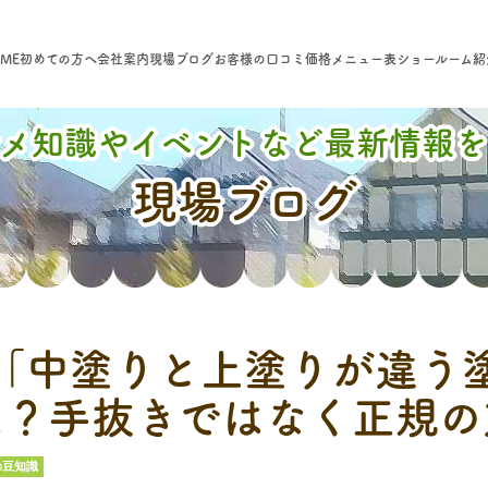
ME
初めての方へ
会社案内
現場ブログ
お客様の口コミ
価格メニュー表
ショールーム紹
マメ知識やイベントなど最新情報を
現場ブログ
「中塗りと上塗りが違う
は？手抜きではなく正規の
の豆知識