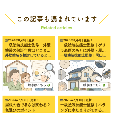
この記事も読まれています
Related articles
2026年8月6日 更新！
2026年8月4日 更新！
一級塗装技能士監修｜外壁
一級塗装技能士監修｜ゲリ
塗装の保証年数はどこまで
ラ豪雨のあとに外壁・屋根
外壁塗装を検討していると、 「10年保証と15年保証なら15年保証の方が安心？」 「保証が長い会社を選べば間違いない？」 「保証書があるなら何があっても無料で直してもらえる？」 このような疑問を持つ方は少なくありません。 実際に岡山県倉敷市・岡山市で外壁塗装を行うペイントプロ美達でも、 「20年保証と書いてある会社がありました」 「保証年数だけ見て決めても大丈夫ですか？」 「保証ってどこまで対応してくれるんですか？」 というご相談をよくいただきます。 結論から言うと、保証年数だけでは工事の良し悪しは判断できません。 本当に大切なのは、「何を保証してくれるのか」「どんな場合に保証対象外になるのか」を確認することです。 今回は、外壁塗装の保証について、後悔しないための見方を分かりやすく解説します。 一級塗装技能士監修｜外壁塗装の保証年数はどこまで信用できる？ 外壁塗装の保証とは？ 外壁塗装の保証とは、施工後に施工不良などが原因で不具合が発生した場合、一定期間内で無償補修を行う約束です。 ただし、「保証」と一言でいっても種類があります。 保証には主に2種類ある 施工保証（工事保証） 塗装会社が発行する保証です。 施工ミスが原因で、 塗膜が剥がれる 異常な膨れが発生する 塗り残しが見つかる などの場合に補修を行います。 こちらが一般的な保証になります。 メーカー保証 塗料メーカーが発行する保証です。 採用しているメーカーや塗料によって有無は異なります。 住宅塗装では施工保証のみの場合も多く、メーカー保証が必ず付くわけではありません。 保証は「塗料の寿命」とは違う ここを勘違いされる方が非常に多いポイントです。 例えば、 塗料の耐久年数が15年だからといって、 15年間ずっと保証されるわけではありません。 耐久年数とは、 「塗膜が性能を維持すると期待される目安」 です。 一方、 保証年数は 「施工不良があった場合に対応する期間」 になります。 つまり、 耐久年数＝保証期間 ではありません。 保証年数だけでは信用できない理由 ① 保証内容が会社によって大きく違う 例えば、 どちらも10年保証でも、 会社A 剥がれのみ保証 会社B 剥がれ 膨れ 著しい色ムラ まで保証する場合があります。 同じ10年でも内容は全く違います。 年数だけ比較するのは危険です。 ② 保証対象外が意外と多い 保証書には必ず対象外事項があります。 例えば、 地震 台風 洪水 飛来物 地盤沈下 建物自体の動き 他業者による工事 故意・過失 などは保証対象外になることがほとんどです。 また、 経年による自然な色あせや汚れも保証対象外です。 「保証があるから何でも直してもらえる」 というわけではありません。 ③ 長期保証でも会社がなくなれば保証は受けられない これはあまり知られていません。 保証は会社が存在して初めて有効になります。 極端な話、 20年保証でも、 5年後に会社がなくなれば保証は受けられません。 そのため、 保証年数だけでなく、 地域密着で営業しているか 実績があるか アフター点検をしているか も重要になります。 保証書で必ず確認したいポイント 保証対象 まず確認したいのは、 何が保証されるかです。 例えば、 塗膜の剥離 異常な膨れ 著しいひび割れ など、 具体的に記載されているか確認しましょう。 保証期間 部位ごとに違う場合があります。 例えば、 外壁10年 屋根8年 防水5年 というケースもあります。 「全部まとめて10年」 ではないこともあります。 保証条件 保証を受ける条件も重要です。 例えば、 定期点検を受けること 保証書を保管していること などが条件になる場合があります。 保証対象外 意外と読み飛ばしがちですが、 ここが一番重要です。 対象外を知らずにいると、 「保証されると思っていたのに有償だった」 というケースもあります。 契約前に確認しましょう。 保証年数より重要な4つのポイント ① 丁寧な施工をしているか 保証が長くても、 施工品質が悪ければ意味がありません。 例えば、 下地補修 高圧洗浄 下塗り 中塗り 上塗り これらをきちんと行っているかが重要です。 塗装は見えない工程ほど品質が変わります。 ② 適切な塗料を使っているか 高耐久塗料でも、 建物に合っていなければ性能は発揮できません。 立地条件や外壁材に合わせた塗料選びが大切です。 ③ 写真付き施工報告があるか ペイントプロ美達では、 施工中の写真を残し、 お客様へ工事の内容をお伝えしています。 実際に、 「見えないところまで施工してくれて安心だった」 というお声も多くいただいています。 写真があることで、 保証期間中に何かあった場合も施工内容を確認しやすくなります。 ④ アフターフォローがあるか 保証書だけ渡して終わりではなく、 定期的な点検がある会社は安心です。 ペイントプロ美達でも、 施工後3～5年を目安に無料点検のご案内を行っています。 実際には異常がなくても、 早めに小さな変化を見つけることで、 建物をより長持ちさせることにつながります。 ペイントプロ美達でよくあるご相談 私たちがよくいただくご相談の中に、 「他社では15年保証と言われたけれど、本当にそんなに保証されるのですか？」 というものがあります。 実際に保証書を見せていただくと、 対象が「塗膜の剥離のみ」であったり、自然災害や建物の動きによる不具合は対象外とされていたりするケースも少なくありません。 もちろん長期保証そのものが悪いわけではありませんが、大切なのは年数だけで判断しないことです。 私たちは、お見積りの際に保証内容についてもできるだけ分かりやすくご説明し、「どこまで保証されるのか」「どんな場合は対象外なのか」を納得いただいたうえで工事を進めています。 保証書は、万が一のための安心材料です。その内容をきちんと理解しておくことで、工事後も安心して暮らしていただけます。 まとめ｜保証は年数より内容を確認しましょう 外壁塗装では、「○○年保証」という数字が目につきます。 しかし、本当に大切なのは保証年数ではなく、 保証内容は何か 対象外は何か 丁寧な施工をしているか 地域で長く営業している会社か アフター点検があるか という点です。 保証書は、施工後の安心につながる大切な書類です。だからこそ、契約前には年数だけを見るのではなく、内容までしっかり確認することをおすすめします。 ペイントプロ美達では、岡山県倉敷市・岡山市を中心に、外壁や屋根の状態を確認しながら、お住まいに合った施工方法や保証内容を分かりやすくご説明しています。 「この保証内容で大丈夫かな？」「他社でもらった保証書を見てほしい」といったご相談だけでも歓迎しております。気になることがありましたら、お気軽にペイントプロ美達までお問い合わせください。
一級塗装技能士監修｜岡山県倉敷市・岡山市で20年以上、外壁塗装・屋根塗装・雨漏り修理を行うペイントプロ美達が解説します。 近年、岡山県でも突然激しい雨が降る**「ゲリラ豪雨」**が増えています。 短時間で大量の雨が降るため、 「雨漏りはしていないけど大丈夫？」 「外壁に異常がないか心配」 「次の台風までに点検した方がいい？」 と不安になる方も多いのではないでしょうか。 実際にペイントプロ美達でも、夏場は 「雨が止んだら外壁にシミができていた」 「雨樋から水があふれていた」 「急に天井へシミができた」 といったお問い合わせが非常に増えます。 ゲリラ豪雨は一度だけでも住宅に負担を与えることがあります。 今回は、ご自宅で安全に確認できる外壁・屋根の劣化サインを分かりやすくご紹介します。 ゲリラ豪雨のあとに家の点検が必要な理由 近年増えているゲリラ豪雨とは ゲリラ豪雨とは、短時間で局地的に降る非常に激しい雨のことです。 通常の雨とは違い、 一気に大量の雨が降る 強風を伴うことがある 排水が追いつかない という特徴があります。 住宅は通常の雨を想定して作られていますが、近年のような集中豪雨では想定以上の負荷がかかるケースも少なくありません。 一度の大雨でも住宅にダメージが残ることがある 外壁や屋根に劣化があると、そこから雨水が入り込みやすくなります。 特に、 築10年以上 一度も塗装していない 前回の塗装から10年以上経過 という住宅では注意が必要です。 普段は問題がなくても、大雨をきっかけに不具合が表面化することがあります。 ゲリラ豪雨のあとに確認したい外壁の劣化サイン5選 ① 外壁のひび割れ（クラック） 外壁に細い線のような割れが入っていませんか？ これを**クラック（ひび割れ）**といいます。 細いひびでも雨水の侵入口になることがあります。 特に幅が広くなっているものや深い割れは早めの点検がおすすめです。 施工写真では、 細いひび 大きく口が開いたひび を比較すると違いが分かりやすくなります。 ② コーキング（シーリング）の割れ・剥がれ サイディング外壁の継ぎ目にあるゴムのような部分をコーキングといいます。 この部分が 割れる やせる 剥がれる と雨水が入り込みやすくなります。 ペイントプロ美達でも最も多く見つかる劣化の一つです。 ③ 外壁の膨れ・浮き 外壁がポコポコと膨らんでいる場合は注意が必要です。 内部に水分が入り込み、塗膜が浮いている可能性があります。 放置すると剥がれにつながることがあります。 ④ チョーキング（白い粉） 外壁を触ったときに白い粉が付く現象です。 これは塗膜が紫外線や雨によって劣化しているサインです。 防水性能が落ち始めている目安になります。 ⑤ 雨染み・黒ずみ 豪雨後に急に黒い筋やシミができた場合は、 雨水の流れが変わった 外壁内部に水分が入っている 可能性があります。 見た目だけでなく原因を調べることが大切です。 屋根で確認したい劣化サイン5選 ※屋根には絶対に登らず、地上から見える範囲で確認しましょう。 ① 棟板金の浮き 屋根の一番高い部分にある金属を**棟板金（むねばんきん）**といいます。 強風や豪雨で浮くことがあります。 放置すると飛散や雨漏りにつながる恐れがあります。 ② 瓦やスレートのズレ・割れ 双眼鏡などで見ると、 割れ ズレ 欠け が見えることがあります。 強い雨風のあとには一度確認しておきたいポイントです。 ③ 雨樋の詰まり・外れ ゲリラ豪雨では、 落ち葉 土 枝 が一気に流れ込みます。 雨樋が詰まると外壁へ大量の水が流れ、別の劣化を招くことがあります。 ④ 軒天のシミ 屋根の裏側にある天井部分を**軒天（のきてん）**といいます。 ここにシミがある場合は雨漏りの初期症状の可能性があります。 ⑤ 室内天井の雨染み 意外と見落とされるのが室内です。 天井に 黄色いシミ 茶色い跡 ができた場合は雨漏りを疑いましょう。 ゲリラ豪雨後にやってはいけないこと 屋根に登る 毎年、屋根の点検中の転落事故が発生しています。 濡れた屋根は非常に滑りやすく危険です。 応急処置を自己判断で行う ブルーシートを固定するために屋根へ上がることも危険です。 誤った補修で被害が広がるケースもあります。 異常を放置する 「雨漏りしていないから大丈夫」 と思っていても、 数か月後に症状が出ることもあります。 小さな異変を見逃さないことが大切です。 ペイントプロ美達で実際によくあるご相談 岡山県倉敷市・岡山市では、近年ゲリラ豪雨のあとにお問い合わせが増えています。 特によくあるのが、 雨樋から水があふれた 外壁の継ぎ目が開いていた ベランダに水が溜まる 天井に小さなシミができた というご相談です。 実際に点検へ伺うと、大規模な修理ではなく、 コーキング補修 棟板金の固定 雨樋清掃 部分補修 だけで済むケースも少なくありません。 一方で、「様子を見よう」と数年放置した結果、雨漏りが進行し、下地や木材まで傷んでしまっていたケースもあります。 だからこそ、異常が小さいうちの確認が住まいを長持ちさせるポイントになります。 施工事例としては、以下のような写真を掲載すると読者にも伝わりやすくなります。 コーキングの割れ（施工前・施工後） 棟板金の浮き 雨樋の詰まり 外壁のひび割れ補修 ベランダ防水の施工前後 まとめ｜小さな異変が家を守る第一歩 ゲリラ豪雨は、見た目では分からない部分にもダメージを与えることがあります。 今回ご紹介したように、 外壁のひび割れ コーキングの劣化 雨樋の詰まり 棟板金の浮き 天井の雨染み などは、早めに気付くことで大きな修理を防げる可能性があります。 「今すぐ工事が必要」というわけではなくても、現状を把握しておくことは住まいを長持ちさせるためにとても大切です。 ペイントプロ美達では、岡山県倉敷市・岡山市を中心に、一級塗装技能士による無料点検を行っています。 ゲリラ豪雨のあとに少しでも気になる症状があれば、「これくらいで相談してもいいのかな？」という段階でも構いません。 現在の状態を分かりやすくご説明し、必要な補修がある場合も、写真をお見せしながら丁寧にご案内いたします。 大切なお住まいを長く安心して守るためにも、気になるサインを見つけた際は、お気軽にペイントプロ美達までご相談ください。
信用できる？保証書を見る
で確認したい劣化サイン
べきポイントを解説
続きはこちら
続きはこちら
2026年7月30日 更新！
2026年7月30日 更新！
屋根の色で暑さは変わる？
一級塗装技能士監修｜ベラ
色選びのポイント
ンダに水たまりができる原