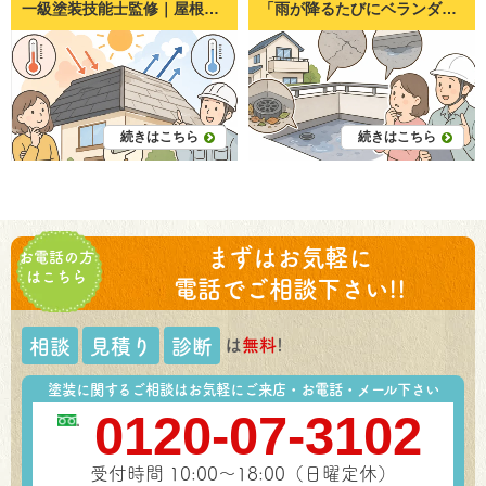
一級塗装技能士監修｜屋根の色で暑さは変わる？色選びのポイント 「黒い屋根は暑いと聞いたけど本当？」 「屋根塗装をするなら、少しでも夏を快適にしたい」 「見た目だけで色を決めても大丈夫？」 屋根塗装をご検討中のお客様から、このようなご相談をいただくことは少なくありません。 特に岡山県は全国的にも晴れの日が多く、夏は35℃を超える猛暑日になることもあります。そのため、「屋根の色によって暑さは変わるの？」という疑問を持たれる方が多いのも当然です。 結論からお伝えすると、**屋根の色によって屋根の表面温度は変わります。**しかし、室内の暑さは色だけで決まるわけではありません。 この記事では、屋根の色と暑さの関係や色選びで後悔しないポイントについて、塗装職人の視点から分かりやすく解説します。 屋根の色で本当に暑さは変わる？ 濃い色は熱を吸収しやすい 学校の理科で習ったように、黒や濃い色は太陽の光を吸収しやすく、白や明るい色は光を反射しやすい性質があります。 これは屋根でも同じです。 例えば真夏の日中では、 黒い屋根 ダークブラウン 濃いグレー などは表面温度が70℃近くまで上がることがあります。 一方、 ホワイト系 ライトグレー ベージュ系 などは数℃〜10℃程度低くなるケースもあります。 つまり、屋根そのものの温度は色によって確かに変わります。 ただし室内温度は色だけでは決まらない 「じゃあ白い屋根にすれば家の中は涼しくなるの？」 実はそう単純ではありません。 室内の暑さには、 屋根材の種類 小屋裏（屋根裏）の換気 断熱材の性能 遮熱シートの有無 天井の断熱性能 など、多くの要素が関係しています。 つまり、 屋根の色＝室内温度 ではないということです。 暑さ対策なら色より重要なのが遮熱塗料 遮熱塗料とは？ 最近人気なのが「遮熱塗料」です。 遮熱塗料とは、太陽光の中でも特に熱の原因になる赤外線を反射する性能を持った塗料です。 通常の塗料より屋根表面の温度上昇を抑えやすく、 夏場の屋根温度低減 屋根材の負担軽減 小屋裏温度の上昇抑制 などが期待できます。 濃い色でも遮熱性能はある？ よくいただく質問が、 「黒い屋根にしたいけど遮熱効果はありますか？」 というものです。 結論から言えば、 あります。 ただし、 白系の遮熱塗料 ＞ 黒系の遮熱塗料 という傾向があります。 つまり、 「濃い色＋遮熱塗料」 でも十分効果はありますが、 「明るい色＋遮熱塗料」 の方がより高い遮熱効果が期待できます。 ペイントプロ美達でよくあるご相談 岡山市・倉敷市で屋根塗装をご相談いただくお客様からは、 「黒い屋根がおしゃれだから変えたくない」 「夏が暑いので少しでも快適にしたい」 「近所の家とのバランスも気になる」 というご相談を本当によくいただきます。 私たちは見た目だけではなく、 建物の向き 日当たり 周囲の環境 ご家族の生活スタイル までお聞きしながら、一緒に色を選んでいます。 色は10年以上付き合うものです。 そのため、カタログだけではなく実際の施工事例を見ながらご提案することも多くあります。 屋根色を選ぶときのポイント ① 外壁とのバランスを考える 屋根だけで色を決めると全体の印象がまとまらないことがあります。 一般的には、 外壁より少し濃い色 落ち着いた色 が人気です。 家全体の統一感も重要になります。 ② 汚れの目立ちにくさも考える 白い屋根は熱を反射しやすい反面、 黄砂 コケ 雨だれ などが目立ちやすくなります。 逆に真っ黒も、 色あせ ホコリ が目立つことがあります。 人気なのは、 グレー ダークグレー ブラウン など、汚れと色あせのバランスが良い色です。 ③ 周囲の景観も意識する 屋根は高い位置にあるため、意外と街並みに影響します。 周囲の住宅とあまりに違う色を選ぶと、 完成後に「思っていた印象と違う…」 となることもあります。 施工事例を参考にすることをおすすめします。 色だけでなく塗料選びも重要 屋根塗装では、 「何色にするか」 と同じくらい、 「どんな塗料を使うか」 も重要です。 例えば、 シリコン塗料 フッ素塗料 無機塗料 遮熱塗料 それぞれ耐久年数や性能が異なります。 色だけで判断せず、ご自宅に合った塗料を選ぶことが長持ちする屋根につながります。 こんな方は遮熱塗料も検討してみましょう 次のようなご家庭では遮熱塗料との相性が良い場合があります。 2階が特に暑い 屋根からの熱を受けやすいため、効果を感じやすいケースがあります。 西日が強い 午後の日差しを長時間受ける住宅では屋根温度が高くなりやすくなります。 築15年以上経っている 塗膜が劣化していると屋根材自体が熱を持ちやすくなることがあります。 まとめ｜屋根の色選びは見た目だけで決めないことが大切 屋根の色は確かに屋根表面の温度に影響します。 しかし、実際の住み心地は、 屋根の色 遮熱塗料 断熱性能 屋根材 換気 など複数の要素が組み合わって決まります。 そのため、「黒だからダメ」「白なら安心」と決めつけるのではなく、ご自宅の環境に合わせて最適な組み合わせを選ぶことが大切です。 ペイントプロ美達でも、屋根塗装をご検討中のお客様から「どの色を選べば暑さを抑えられるのか」「遮熱塗料は本当に必要なのか」といったご相談を数多くいただいています。 色選びは仕上がりの印象だけでなく、これから10年以上快適に暮らすための大切なポイントです。 「我が家にはどんな色や塗料が合うのだろう？」 「遮熱塗料を選ぶべきか迷っている」 そんな疑問がありましたら、ぜひお気軽にペイントプロ美達までご相談ください。現地調査を行い、屋根の状態やご希望、ご予算を踏まえたうえで、分かりやすくご提案いたします。
「雨が降るたびにベランダに水たまりができる」 「なかなか水が引かないけど大丈夫？」 「これって雨漏りの前兆？」 このような不安を感じたことはありませんか。 ベランダは屋根がないことも多く、雨風や紫外線の影響を直接受ける場所です。そのため、住宅の中でも劣化しやすい部分の一つです。 実際に岡山県倉敷市・岡山市で外壁塗装や防水工事を行うペイントプロ美達でも、 「ベランダに水が溜まるようになった」 「掃除しても改善しない」 「防水工事が必要なのか知りたい」 というご相談を多くいただきます。 実は、水たまりは単なる雨水ではなく、防水機能の低下や排水不良を知らせるサインになっていることがあります。 今回は、水たまりができる原因や放置するリスク、確認方法について分かりやすく解説します。 ベランダに水たまりができるのは異常なの？ 雨上がりに少し残る程度なら問題ないケースもある 大雨の直後であれば、少量の水が一時的に残ることは珍しくありません。 時間の経過とともに自然に排水され、数十分から数時間程度で乾くようであれば、すぐに大きな問題とは限りません。 しかし、翌日になっても水が残っていたり、毎回同じ場所に大きな水たまりができる場合は注意が必要です。 長時間残る水たまりは注意が必要 ベランダには「勾配（こうばい）」があります。 勾配とは、水が自然に排水口へ流れるようにつけられた緩やかな傾斜のことです。 この勾配が正常であれば、水は自然に排水口へ流れていきます。 水が残るということは、 排水できていない ベランダが沈んでいる 防水層が傷んでいる などの可能性があります。 ベランダに水たまりができる主な原因 排水口（ドレン）の詰まり 最も多い原因が排水口の詰まりです。 ベランダには落ち葉や砂、土、ホコリ、鳥の羽などが少しずつ溜まります。 これらが排水口を塞ぐことで、水が流れなくなります。 ペイントプロ美達でも点検に伺うと、 「防水工事が必要かと思ったら、排水口の掃除だけで改善した」 というケースも少なくありません。 台風や強風の後は特に詰まりやすいため、定期的な掃除がおすすめです。 防水層の劣化・へこみ ベランダには防水層という水を通さない膜があります。 この防水層は、 紫外線 雨 気温差 によって少しずつ傷んでいきます。 劣化すると、 一部分がへこむ 表面が波打つ 水が流れにくくなる という状態になります。 結果として水が同じ場所に溜まりやすくなります。 ベランダの勾配不足 新築時には適切な勾配が確保されていますが、 長年使用することで、 下地が変形する 防水工事を重ねる モルタルが沈む などにより勾配が変化することがあります。 わずか数ミリの違いでも、水の流れは大きく変わります。 建物のゆがみや経年変化 住宅は年月とともに少しずつ動きます。 地盤や建物全体の変化によってベランダの傾きが変わるケースもあります。 築20年以上のお住まいでは、このようなケースも珍しくありません。 水たまりを放置すると起こるトラブル 防水層の劣化が早まる 水が長時間残ることで、防水層は常に湿った状態になります。 乾燥と湿潤を繰り返すことで、 ひび割れ 膨れ 剥がれ などの劣化が進みやすくなります。 雨漏りの原因になる 防水層が傷んだまま放置すると、 少しずつ水が内部へ浸入するようになります。 ベランダの下が リビング 和室 子ども部屋 になっている住宅では、天井から雨漏りするケースもあります。 雨漏りは発生してからでは修理範囲が広がりやすいため、早めの対応が大切です。 コケ・カビ・汚れが発生しやすくなる 常に湿った状態が続くと、 コケ カビ 黒ずみ が発生しやすくなります。 見た目が悪くなるだけでなく、滑りやすくなって転倒の危険もあります。 自分でできるチェックポイント 排水口にゴミが詰まっていないか まずは排水口を確認しましょう。 落ち葉や砂が詰まっていれば掃除するだけで改善することがあります。 掃除後に水を流してスムーズに排水されるか確認すると分かりやすいでしょう。 防水層にひび割れや膨れはないか ベランダの床をよく見ると、 ひび 膨らみ 剥がれ が見つかることがあります。 こうした症状は防水層の寿命が近づいているサインです。 水たまりが毎回同じ場所にできるか 雨が降るたびに同じ位置へ水が溜まる場合は、 勾配や防水層の変形が考えられます。 写真を撮って記録しておくと、点検時にも状況が伝わりやすくなります。 修理やメンテナンスが必要になるケース 清掃だけで改善するケース 次のような場合は比較的軽症です。 排水口の掃除不足 落ち葉の詰まり 一時的な汚れ この場合は清掃だけで改善することもあります。 防水工事が必要になるケース 次の症状があれば、防水工事を検討した方が安心です。 防水層が膨れている ひび割れている 剥がれている 水たまりが何日も残る 雨漏りが発生している ウレタン防水やFRP防水など、ベランダの状態に合わせた工法を選ぶことで、防水性能を回復できます。 早めの点検で費用を抑えられることも ペイントプロ美達でも、 「もっと早く相談していれば簡単な補修で済んだのに…」 というケースを何度も見てきました。 防水工事は下地まで傷む前なら補修範囲が小さく済むことも多く、結果的に費用を抑えられる場合があります。 ベランダに水たまりができるようになったというご相談では、排水口の清掃や部分補修だけで改善した例もあれば、防水層全体の劣化が進行していて全面改修が必要だった例もあります。実際に現地を確認してみないと原因は判断できないため、症状が軽いうちの点検が重要です。 まとめ｜小さな水たまりでも早めの確認がおすすめ ベランダの水たまりは、 排水口の詰まり 防水層の劣化 勾配不足 建物の経年変化 など、さまざまな原因で発生します。 「そのうち乾くから大丈夫」と放置していると、防水層の傷みが進み、やがて雨漏りや大規模な修繕につながることもあります。 岡山県は梅雨や台風、突然の豪雨も多く、防水性能が住まいを守るうえで非常に重要です。 もし「最近、水たまりが残るようになった」「掃除をしても改善しない」と感じたら、一度専門業者に状態を確認してもらうことをおすすめします。 ペイントプロ美達では、岡山県倉敷市・岡山市を中心に、ベランダ防水や外壁・屋根の点検を行っています。お住まいの状態を確認し、本当に必要な補修だけをご提案していますので、防水工事が必要かどうか判断に迷われている方も、お気軽にご相談ください。早めの点検が、大切なお住まいを長く守る第一歩になります。
因とは？放置してはいけな
い理由と対策を解説
続きはこちら
続きはこちら
まずはお気軽に
お電話の方
はこちら
電話でご相談下さい!!
は
無料
!
相談
見積り
診断
塗装に関するご相談はお気軽にご来店・お電話・メール下さい
0120-07-3102
受付時間 10:00～18:00（日曜定休）