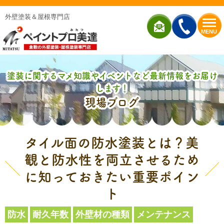
外壁塗装＆屋根専門店
MENU
塗装に関するマメ知識やイベントなど最新情報をお届け
します！
現場ブログ
タイル面の防水塗装とは？美
観と防水性を両立させるため
に知っておきたい重要ポイン
ト
防水
耐久年数
外壁材の種類
メンテナンス