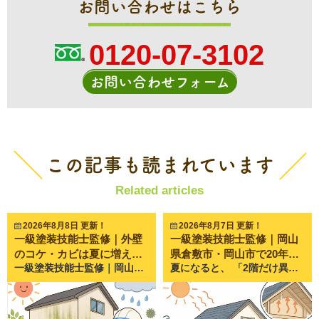
お問い合わせはこちら
0120-07-3102
お問い合わせフォーム
この記事も読まれています
Related articles
2026年8月8日 更新！
2026年8月7日 更新！
一級塗装技能士監修｜外壁
一級塗装技能士監修｜岡山
のコケ・カビは夏に増え
県倉敷市・岡山市で20年以
一級塗装技能士監修｜岡山県倉敷市・岡山市で20年以上、外壁塗装・屋根塗装・雨漏り修理を行うペイントプロ美達が解説します。 夏になると、 「北側の外壁が緑色になってきた…」 「黒い汚れがカビなのか分からない」 「洗えば落ちるの？塗装しないとダメ？」 このようなご相談をいただくことが増えてきます。 岡山県は「晴れの国」と呼ばれる一方で、梅雨や夏場は湿度が高く、場所によってはコケやカビが発生しやすい環境になります。 実際にペイントプロ美達でも、6月から9月頃にかけて、 外壁の北側だけ緑色になった ベランダ周辺だけ黒くなっている 外壁がいつも湿って見える といったお問い合わせが非常に多くなります。 コケやカビは見た目の問題だけと思われがちですが、実は外壁の防水性能が低下しているサインであることも少なくありません。 今回は、夏にコケやカビが増える理由や、放置するリスク、対処方法について分かりやすく解説します。 夏になると外壁のコケ・カビが増えるのは本当？ 夏にお問い合わせが増える理由 結論から言うと、夏はコケやカビが発生しやすい季節です。 その理由は、 気温が高い 湿度が高い 雨が多い 日陰が乾きにくい という条件が揃うためです。 特に梅雨明け後は気温が一気に上がる一方で、夜露や夕立によって外壁が湿った状態になることも多く、コケやカビが繁殖しやすい環境になります。 コケとカビの違いとは？ 「コケ」と「カビ」は同じように見えますが、実は別のものです。 コケ 緑色になることが多い 水分が多い場所を好む 北側や日陰に発生しやすい カビ 黒色や茶色になることが多い 湿気と汚れを栄養に増殖する 外壁だけでなく軒天やベランダにも発生する どちらも放置すると汚れが定着し、通常の水洗いでは落ちにくくなります。 外壁にコケ・カビが発生する5つの原因 原因① 高温多湿な環境 コケやカビは湿気が大好きです。 夏は湿度が70〜90％になる日も多く、外壁が乾きにくくなるため繁殖しやすくなります。 岡山県でも梅雨から夏にかけては、この条件が揃いやすい季節です。 原因② 日当たりが悪い場所 特に多いのが、 北側の外壁 隣家との距離が近い場所 樹木の近く です。 太陽が当たらないため、水分が長時間残り、コケやカビが発生しやすくなります。 ペイントプロ美達でも、 「北側だけ汚れている」 というご相談は非常によくあります。 原因③ 外壁表面の防水性能低下 塗装には、水をはじく役割があります。 しかし経年劣化すると、この性能が弱くなります。 すると、 外壁が水を吸う ↓ 乾きにくくなる ↓ コケ・カビが増える という悪循環が起こります。 つまり、コケやカビは「塗装の寿命が近づいているサイン」の一つでもあります。 原因④ 土や植物が近い環境 植木や芝生が近い住宅では、 湿気 土ぼこり 胞子（ほうし） が飛びやすくなります。 そのため、同じ築年数でもコケの付き方には大きな差があります。 原因⑤ 汚れが蓄積している 排気ガスやホコリ、花粉などが付着すると、それらがコケやカビの栄養源になります。 特に交通量の多い道路沿いでは、汚れと一緒にコケが繁殖するケースも少なくありません。 コケ・カビを放置するとどうなる？ 美観だけでは済まない理由 最初は見た目が悪くなる程度ですが、 外壁が黒ずむ 緑色になる 家全体が古く見える といった影響があります。 住宅の印象は大きく変わってしまいます。 外壁の劣化を早めるケースもある さらに問題なのは、 コケやカビが水分を保持し続けることです。 外壁が常に湿った状態になることで、 塗膜の劣化 チョーキング（手で触ると白い粉が付く現象） ひび割れ につながることがあります。 コケ自体が外壁を壊すわけではありませんが、劣化を進める原因の一つになることがあります。 コケ・カビは洗浄だけで落ちる？塗装が必要なケースとは 高圧洗浄だけで改善するケース 次のような場合は、高圧洗浄で十分きれいになることがあります。 築浅 防水性能が残っている 表面だけに付着している このようなケースでは、塗装までは必要ないこともあります。 塗装が必要になるケース 一方で、 チョーキングしている 色あせが進んでいる ひび割れがある コーキングが傷んでいる このような症状が一緒に見られる場合は、洗浄だけでは根本的な解決にはなりません。 外壁そのものの保護機能が低下しているため、塗装によるメンテナンスを検討するタイミングといえるでしょう。 コケ・カビを予防するためにできること 定期的な点検・清掃 年に一度程度でも、 北側の外壁 ベランダ周辺 雨樋付近 を確認する習慣をつけるだけで、早期発見につながります。 軽いうちなら、専門業者による洗浄だけで改善できるケースもあります。 防カビ・防藻性能のある塗料を選ぶ 近年の塗料には、 防カビ 防藻 低汚染 といった性能を持つものがあります。 これらはコケやカビを完全に防ぐものではありませんが、発生しにくい環境を維持しやすくなります。 岡山のように湿度が高くなる季節がある地域では、こうした機能を備えた塗料を選ぶことも有効です。 ペイントプロ美達でも夏に多いご相談 ペイントプロ美達では、 「洗浄だけで済みますか？」 「塗装しないとダメですか？」 「まだ様子を見ても大丈夫でしょうか？」 というご相談を数多くいただきます。 実際に現地調査をすると、「コケが原因」ではなく、その背景に塗膜の劣化や防水性能の低下が見つかるケースも少なくありません。 一方で、築年数が比較的新しく、塗膜の状態が良好であれば、洗浄だけで十分改善できることもあります。 そのため、見た目だけで判断せず、外壁全体の状態を確認することが大切です。 私たちは必要以上の工事をおすすめするのではなく、現在の状態を分かりやすくご説明し、お住まいに合ったメンテナンス方法をご提案しています。 まとめ｜コケ・カビは外壁からのサインかもしれません 夏は気温と湿度が高くなるため、外壁にコケやカビが発生しやすい季節です。 しかし、その背景には、 防水性能の低下 塗膜の劣化 日当たりや周辺環境 など、さまざまな原因が隠れていることがあります。 コケやカビは、単なる見た目の問題ではなく、お住まいのメンテナンス時期を知らせるサインである場合もあります。 「洗浄だけで済むのか」「塗装が必要なのか」は、実際の外壁の状態を確認してみないと判断できません。 もし、 コケやカビが年々増えている 北側だけ緑色になっている 外壁の色あせやひび割れも気になる といった症状がありましたら、一度お住まいの状態を確認してみることをおすすめします。 ペイントプロ美達では、岡山県倉敷市・岡山市を中心に、外壁や屋根の無料点検を行っています。現在の状態を写真で分かりやすくご説明し、洗浄で対応できるのか、今後どのようなメンテナンスが適しているのかを丁寧にご案内しています。 大切なお住まいを長く守るためにも、「まだ大丈夫かな？」と思ったタイミングで、お気軽にご相談ください。
夏になると、 「2階だけ異常に暑い…」 「エアコンをつけてもなかなか涼しくならない」 「屋根が原因なのかな？」 そんなお悩みを感じたことはありませんか。 実は夏の屋根は、表面温度が60～80℃近くまで上昇することも珍しくありません。 その熱が屋根裏や天井へ伝わることで、室内の温度が上がってしまいます。 実際にペイントプロ美達でも夏になると、 「2階がサウナのように暑い」 「遮熱塗料って本当に効果がある？」 「屋根塗装で暑さは改善できますか？」 というご相談を数多くいただきます。 しかし、屋根が熱くなる原因は一つではありません。 この記事では、屋根が熱くなる理由や、今日からできる暑さ対策、屋根塗装による改善方法まで、一級塗装技能士が分かりやすく解説します。 屋根が熱くなるのはなぜ？夏に温度が上がる3つの原因 屋根は一日中強い紫外線を受けている 屋根は住宅の中でも最も太陽に近い場所です。 外壁と違って日陰になる時間が少なく、朝から夕方まで直射日光を受け続けます。 真夏の岡山では気温が35℃を超える日も珍しくありません。 そのため屋根の表面温度は、人が触れないほど高温になります。 特に黒や濃い色の屋根は熱を吸収しやすく、温度がさらに上がる傾向があります。 屋根材そのものが熱をため込みやすい 屋根材には、 スレート セメント瓦 金属屋根 和瓦 などさまざまな種類があります。 どの屋根材も熱を受けますが、特に金属屋根は熱を伝えやすく、スレート屋根は熱を蓄えやすい特徴があります。 また、塗膜が劣化すると太陽光を反射しにくくなり、以前より熱を持ちやすくなることもあります。 屋根裏に熱がこもってしまう 屋根が熱くなるだけでなく、その熱が屋根裏に溜まることも大きな原因です。 屋根裏は風通しが悪いと熱が逃げにくく、夕方になっても高温のままになることがあります。 その結果、 天井が熱くなる 夜になっても部屋が暑い エアコンが効きにくい という状態になってしまいます。 屋根が熱くなると起こる住まいへの影響 2階の室温が上がる 最も分かりやすい影響が、2階の暑さです。 1階は快適でも、2階だけ3～5℃ほど高く感じるご家庭も少なくありません。 エアコン代が高くなりやすい 室内が冷えにくくなるため、 エアコンの運転時間が長くなる 設定温度を下げる 電気代が増える という悪循環になります。 屋根材や塗膜の劣化が早まる 高温状態が続くと、 塗膜の色あせ 塗膜の劣化 屋根材の傷み も進みやすくなります。 紫外線と熱は、屋根にとって非常に大きな負担なのです。 自宅でできる暑さ対策 すだれ・遮熱カーテンを活用する 窓から入る熱を減らすだけでも室温は変わります。 特に南側・西側の窓は効果を感じやすいでしょう。 屋根裏の換気を見直す 屋根裏換気が不足している住宅では、換気口の改善によって熱が抜けやすくなることがあります。 新築時からそのままになっているケースも少なくありません。 エアコンだけに頼らない サーキュレーターで空気を循環させることで冷房効率が向上します。 小さな工夫でも快適性は大きく変わります。 屋根塗装でできる暑さ対策とは？ 遮熱塗料とはどんな塗料？ 遮熱塗料とは、太陽光の中でも熱の原因となる近赤外線を反射しやすい塗料です。 屋根の表面温度を下げることで、室内への熱の伝わりを軽減する効果が期待できます。 「屋根そのものが熱くなりにくくなる」というイメージです。 断熱塗料との違い よく混同されますが、 遮熱塗料 →熱を反射する 断熱塗料 →熱を伝えにくくする という違いがあります。 住宅の状況によって向いている塗料は異なります。 遮熱塗料だけでは解決しないケースもある ペイントプロ美達でも現地調査をすると、 「屋根ではなく天井断熱材が少なかった」 「屋根裏換気がほとんどなかった」 というケースもあります。 つまり、暑さの原因は屋根だけとは限りません。 だからこそ、塗料だけで判断するのではなく、住まい全体を確認することが大切です。 ペイントプロ美達でよくいただくご相談 毎年7月から9月にかけて特に多いのが、 「2階が暑すぎて寝られない」 というご相談です。 現地調査をすると、 屋根塗装から15年以上経過 屋根の色あせが進行 遮熱性能が低下 屋根裏換気が不足 という複数の原因が重なっていることがよくあります。 逆に、「遮熱塗料を塗れば必ず涼しくなる」と期待される方もいらっしゃいますが、実際には住宅ごとの条件によって効果の感じ方は異なります。 ペイントプロ美達では、塗装だけをおすすめするのではなく、屋根の状態や築年数、断熱材の状況なども踏まえてご説明するよう心掛けています。 暑さ対策と一緒に確認したい屋根の劣化サイン 夏は屋根の状態を確認する良いタイミングでもあります。 次のような症状が見られる場合は、一度点検をおすすめします。 色あせ 新築時より色が薄くなっている場合は、塗膜の防水性が低下している可能性があります。 コケ・汚れ 表面にコケや汚れが付着しやすくなるのは、防水性能が落ちているサインです。 ひび割れやサビ スレート屋根の割れや金属屋根のサビは、放置すると雨漏りにつながることがあります。 棟板金の浮き 屋根の頂上にある金属部分（棟板金）が浮いていると、強風や台風で飛散する恐れがあります。 まとめ｜屋根の暑さは原因を知ることが対策への第一歩 夏の屋根は非常に高温になり、その熱が室内環境にも大きく影響します。 しかし、「屋根が熱い＝すぐに塗装が必要」というわけではありません。 屋根材の状態や塗膜の劣化、屋根裏の換気、断熱材の状況など、さまざまな要因を確認した上で対策を考えることが大切です。 ペイントプロ美達では、岡山県倉敷市・岡山市を中心に20年以上、屋根塗装や外壁塗装、雨漏り修理を行ってきました。 「2階の暑さが気になる」 「遮熱塗料が自宅に合うのか知りたい」 「屋根の劣化も一緒に見てもらいたい」 このようなお悩みがありましたら、まずはお気軽にご相談ください。 現地調査では屋根の状態を丁寧に確認し、写真を使いながら分かりやすくご説明いたします。無理に工事をおすすめすることはありませんので、住まいの暑さ対策やメンテナンスの参考として、お気軽にお問い合わせください。
る？発生する理由を解説
上、外壁塗装・屋根塗装・
雨漏り修理を行うペイント
プロ美達が解説します。