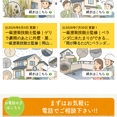
続きはこちら
続きはこちら
2026年8月4日 更新！
2026年7月30日 更新！
一級塗装技能士監修｜ゲリ
一級塗装技能士監修｜ベラ
ラ豪雨のあとに外壁・屋根
ンダに水たまりができる原
一級塗装技能士監修｜岡山県倉敷市・岡山市で20年以上、外壁塗装・屋根塗装・雨漏り修理を行うペイントプロ美達が解説します。 近年、岡山県でも突然激しい雨が降る**「ゲリラ豪雨」**が増えています。 短時間で大量の雨が降るため、 「雨漏りはしていないけど大丈夫？」 「外壁に異常がないか心配」 「次の台風までに点検した方がいい？」 と不安になる方も多いのではないでしょうか。 実際にペイントプロ美達でも、夏場は 「雨が止んだら外壁にシミができていた」 「雨樋から水があふれていた」 「急に天井へシミができた」 といったお問い合わせが非常に増えます。 ゲリラ豪雨は一度だけでも住宅に負担を与えることがあります。 今回は、ご自宅で安全に確認できる外壁・屋根の劣化サインを分かりやすくご紹介します。 ゲリラ豪雨のあとに家の点検が必要な理由 近年増えているゲリラ豪雨とは ゲリラ豪雨とは、短時間で局地的に降る非常に激しい雨のことです。 通常の雨とは違い、 一気に大量の雨が降る 強風を伴うことがある 排水が追いつかない という特徴があります。 住宅は通常の雨を想定して作られていますが、近年のような集中豪雨では想定以上の負荷がかかるケースも少なくありません。 一度の大雨でも住宅にダメージが残ることがある 外壁や屋根に劣化があると、そこから雨水が入り込みやすくなります。 特に、 築10年以上 一度も塗装していない 前回の塗装から10年以上経過 という住宅では注意が必要です。 普段は問題がなくても、大雨をきっかけに不具合が表面化することがあります。 ゲリラ豪雨のあとに確認したい外壁の劣化サイン5選 ① 外壁のひび割れ（クラック） 外壁に細い線のような割れが入っていませんか？ これを**クラック（ひび割れ）**といいます。 細いひびでも雨水の侵入口になることがあります。 特に幅が広くなっているものや深い割れは早めの点検がおすすめです。 施工写真では、 細いひび 大きく口が開いたひび を比較すると違いが分かりやすくなります。 ② コーキング（シーリング）の割れ・剥がれ サイディング外壁の継ぎ目にあるゴムのような部分をコーキングといいます。 この部分が 割れる やせる 剥がれる と雨水が入り込みやすくなります。 ペイントプロ美達でも最も多く見つかる劣化の一つです。 ③ 外壁の膨れ・浮き 外壁がポコポコと膨らんでいる場合は注意が必要です。 内部に水分が入り込み、塗膜が浮いている可能性があります。 放置すると剥がれにつながることがあります。 ④ チョーキング（白い粉） 外壁を触ったときに白い粉が付く現象です。 これは塗膜が紫外線や雨によって劣化しているサインです。 防水性能が落ち始めている目安になります。 ⑤ 雨染み・黒ずみ 豪雨後に急に黒い筋やシミができた場合は、 雨水の流れが変わった 外壁内部に水分が入っている 可能性があります。 見た目だけでなく原因を調べることが大切です。 屋根で確認したい劣化サイン5選 ※屋根には絶対に登らず、地上から見える範囲で確認しましょう。 ① 棟板金の浮き 屋根の一番高い部分にある金属を**棟板金（むねばんきん）**といいます。 強風や豪雨で浮くことがあります。 放置すると飛散や雨漏りにつながる恐れがあります。 ② 瓦やスレートのズレ・割れ 双眼鏡などで見ると、 割れ ズレ 欠け が見えることがあります。 強い雨風のあとには一度確認しておきたいポイントです。 ③ 雨樋の詰まり・外れ ゲリラ豪雨では、 落ち葉 土 枝 が一気に流れ込みます。 雨樋が詰まると外壁へ大量の水が流れ、別の劣化を招くことがあります。 ④ 軒天のシミ 屋根の裏側にある天井部分を**軒天（のきてん）**といいます。 ここにシミがある場合は雨漏りの初期症状の可能性があります。 ⑤ 室内天井の雨染み 意外と見落とされるのが室内です。 天井に 黄色いシミ 茶色い跡 ができた場合は雨漏りを疑いましょう。 ゲリラ豪雨後にやってはいけないこと 屋根に登る 毎年、屋根の点検中の転落事故が発生しています。 濡れた屋根は非常に滑りやすく危険です。 応急処置を自己判断で行う ブルーシートを固定するために屋根へ上がることも危険です。 誤った補修で被害が広がるケースもあります。 異常を放置する 「雨漏りしていないから大丈夫」 と思っていても、 数か月後に症状が出ることもあります。 小さな異変を見逃さないことが大切です。 ペイントプロ美達で実際によくあるご相談 岡山県倉敷市・岡山市では、近年ゲリラ豪雨のあとにお問い合わせが増えています。 特によくあるのが、 雨樋から水があふれた 外壁の継ぎ目が開いていた ベランダに水が溜まる 天井に小さなシミができた というご相談です。 実際に点検へ伺うと、大規模な修理ではなく、 コーキング補修 棟板金の固定 雨樋清掃 部分補修 だけで済むケースも少なくありません。 一方で、「様子を見よう」と数年放置した結果、雨漏りが進行し、下地や木材まで傷んでしまっていたケースもあります。 だからこそ、異常が小さいうちの確認が住まいを長持ちさせるポイントになります。 施工事例としては、以下のような写真を掲載すると読者にも伝わりやすくなります。 コーキングの割れ（施工前・施工後） 棟板金の浮き 雨樋の詰まり 外壁のひび割れ補修 ベランダ防水の施工前後 まとめ｜小さな異変が家を守る第一歩 ゲリラ豪雨は、見た目では分からない部分にもダメージを与えることがあります。 今回ご紹介したように、 外壁のひび割れ コーキングの劣化 雨樋の詰まり 棟板金の浮き 天井の雨染み などは、早めに気付くことで大きな修理を防げる可能性があります。 「今すぐ工事が必要」というわけではなくても、現状を把握しておくことは住まいを長持ちさせるためにとても大切です。 ペイントプロ美達では、岡山県倉敷市・岡山市を中心に、一級塗装技能士による無料点検を行っています。 ゲリラ豪雨のあとに少しでも気になる症状があれば、「これくらいで相談してもいいのかな？」という段階でも構いません。 現在の状態を分かりやすくご説明し、必要な補修がある場合も、写真をお見せしながら丁寧にご案内いたします。 大切なお住まいを長く安心して守るためにも、気になるサインを見つけた際は、お気軽にペイントプロ美達までご相談ください。
「雨が降るたびにベランダに水たまりができる」 「なかなか水が引かないけど大丈夫？」 「これって雨漏りの前兆？」 このような不安を感じたことはありませんか。 ベランダは屋根がないことも多く、雨風や紫外線の影響を直接受ける場所です。そのため、住宅の中でも劣化しやすい部分の一つです。 実際に岡山県倉敷市・岡山市で外壁塗装や防水工事を行うペイントプロ美達でも、 「ベランダに水が溜まるようになった」 「掃除しても改善しない」 「防水工事が必要なのか知りたい」 というご相談を多くいただきます。 実は、水たまりは単なる雨水ではなく、防水機能の低下や排水不良を知らせるサインになっていることがあります。 今回は、水たまりができる原因や放置するリスク、確認方法について分かりやすく解説します。 ベランダに水たまりができるのは異常なの？ 雨上がりに少し残る程度なら問題ないケースもある 大雨の直後であれば、少量の水が一時的に残ることは珍しくありません。 時間の経過とともに自然に排水され、数十分から数時間程度で乾くようであれば、すぐに大きな問題とは限りません。 しかし、翌日になっても水が残っていたり、毎回同じ場所に大きな水たまりができる場合は注意が必要です。 長時間残る水たまりは注意が必要 ベランダには「勾配（こうばい）」があります。 勾配とは、水が自然に排水口へ流れるようにつけられた緩やかな傾斜のことです。 この勾配が正常であれば、水は自然に排水口へ流れていきます。 水が残るということは、 排水できていない ベランダが沈んでいる 防水層が傷んでいる などの可能性があります。 ベランダに水たまりができる主な原因 排水口（ドレン）の詰まり 最も多い原因が排水口の詰まりです。 ベランダには落ち葉や砂、土、ホコリ、鳥の羽などが少しずつ溜まります。 これらが排水口を塞ぐことで、水が流れなくなります。 ペイントプロ美達でも点検に伺うと、 「防水工事が必要かと思ったら、排水口の掃除だけで改善した」 というケースも少なくありません。 台風や強風の後は特に詰まりやすいため、定期的な掃除がおすすめです。 防水層の劣化・へこみ ベランダには防水層という水を通さない膜があります。 この防水層は、 紫外線 雨 気温差 によって少しずつ傷んでいきます。 劣化すると、 一部分がへこむ 表面が波打つ 水が流れにくくなる という状態になります。 結果として水が同じ場所に溜まりやすくなります。 ベランダの勾配不足 新築時には適切な勾配が確保されていますが、 長年使用することで、 下地が変形する 防水工事を重ねる モルタルが沈む などにより勾配が変化することがあります。 わずか数ミリの違いでも、水の流れは大きく変わります。 建物のゆがみや経年変化 住宅は年月とともに少しずつ動きます。 地盤や建物全体の変化によってベランダの傾きが変わるケースもあります。 築20年以上のお住まいでは、このようなケースも珍しくありません。 水たまりを放置すると起こるトラブル 防水層の劣化が早まる 水が長時間残ることで、防水層は常に湿った状態になります。 乾燥と湿潤を繰り返すことで、 ひび割れ 膨れ 剥がれ などの劣化が進みやすくなります。 雨漏りの原因になる 防水層が傷んだまま放置すると、 少しずつ水が内部へ浸入するようになります。 ベランダの下が リビング 和室 子ども部屋 になっている住宅では、天井から雨漏りするケースもあります。 雨漏りは発生してからでは修理範囲が広がりやすいため、早めの対応が大切です。 コケ・カビ・汚れが発生しやすくなる 常に湿った状態が続くと、 コケ カビ 黒ずみ が発生しやすくなります。 見た目が悪くなるだけでなく、滑りやすくなって転倒の危険もあります。 自分でできるチェックポイント 排水口にゴミが詰まっていないか まずは排水口を確認しましょう。 落ち葉や砂が詰まっていれば掃除するだけで改善することがあります。 掃除後に水を流してスムーズに排水されるか確認すると分かりやすいでしょう。 防水層にひび割れや膨れはないか ベランダの床をよく見ると、 ひび 膨らみ 剥がれ が見つかることがあります。 こうした症状は防水層の寿命が近づいているサインです。 水たまりが毎回同じ場所にできるか 雨が降るたびに同じ位置へ水が溜まる場合は、 勾配や防水層の変形が考えられます。 写真を撮って記録しておくと、点検時にも状況が伝わりやすくなります。 修理やメンテナンスが必要になるケース 清掃だけで改善するケース 次のような場合は比較的軽症です。 排水口の掃除不足 落ち葉の詰まり 一時的な汚れ この場合は清掃だけで改善することもあります。 防水工事が必要になるケース 次の症状があれば、防水工事を検討した方が安心です。 防水層が膨れている ひび割れている 剥がれている 水たまりが何日も残る 雨漏りが発生している ウレタン防水やFRP防水など、ベランダの状態に合わせた工法を選ぶことで、防水性能を回復できます。 早めの点検で費用を抑えられることも ペイントプロ美達でも、 「もっと早く相談していれば簡単な補修で済んだのに…」 というケースを何度も見てきました。 防水工事は下地まで傷む前なら補修範囲が小さく済むことも多く、結果的に費用を抑えられる場合があります。 ベランダに水たまりができるようになったというご相談では、排水口の清掃や部分補修だけで改善した例もあれば、防水層全体の劣化が進行していて全面改修が必要だった例もあります。実際に現地を確認してみないと原因は判断できないため、症状が軽いうちの点検が重要です。 まとめ｜小さな水たまりでも早めの確認がおすすめ ベランダの水たまりは、 排水口の詰まり 防水層の劣化 勾配不足 建物の経年変化 など、さまざまな原因で発生します。 「そのうち乾くから大丈夫」と放置していると、防水層の傷みが進み、やがて雨漏りや大規模な修繕につながることもあります。 岡山県は梅雨や台風、突然の豪雨も多く、防水性能が住まいを守るうえで非常に重要です。 もし「最近、水たまりが残るようになった」「掃除をしても改善しない」と感じたら、一度専門業者に状態を確認してもらうことをおすすめします。 ペイントプロ美達では、岡山県倉敷市・岡山市を中心に、ベランダ防水や外壁・屋根の点検を行っています。お住まいの状態を確認し、本当に必要な補修だけをご提案していますので、防水工事が必要かどうか判断に迷われている方も、お気軽にご相談ください。早めの点検が、大切なお住まいを長く守る第一歩になります。
で確認したい劣化サイン
因とは？放置してはいけな
い理由と対策を解説
続きはこちら
続きはこちら
まずはお気軽に
お電話の方
はこちら
電話でご相談下さい!!