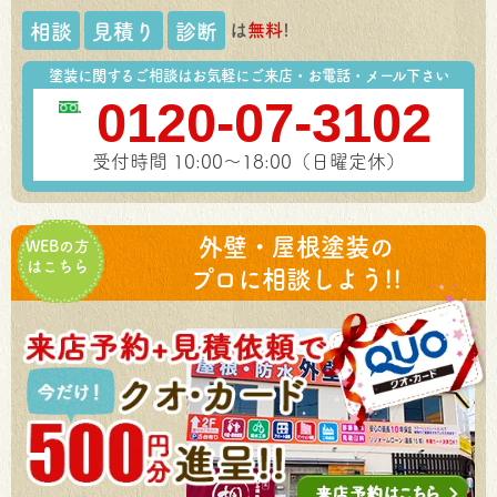
は
無料
!
相談
見積り
診断
塗装に関するご相談はお気軽にご来店・お電話・メール下さい
0120-07-3102
受付時間 10:00～18:00（日曜定休）
外壁・屋根塗装の
WEBの方
はこちら
プロに相談しよう!!