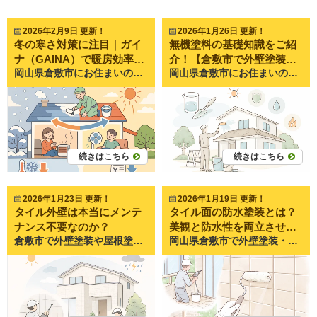
2026年2月9日 更新！
2026年1月26日 更新！
冬の寒さ対策に注目｜ガイ
無機塗料の基礎知識をご紹
ナ（GAINA）で暖房効率を
介！【倉敷市で外壁塗装を
岡山県倉敷市にお住まいのみなさま、こんにちは。 倉敷市を拠点に外壁塗装・屋根塗装を行っているペイントプロ美達です。 冬になると、 ・暖房をつけても部屋がなかなか暖まらない ・朝起きると窓や壁に結露が発生している ・電気代やガス代が高くなり、暖房を我慢してしまう このようなお悩みを感じている方は多いのではないでしょうか。 倉敷市は岡山県内でも比較的温暖な地域ですが、それでも冬場は朝晩を中心に冷え込みます。 特に築年数が経過した住宅では、家の中に入ると「外より寒く感じる」といったケースも珍しくありません。 その原因は、暖房器具ではなく建物そのものにある場合が多いのです。 冬の寒さの原因は外壁と屋根から逃げる熱 室内で暖房によって暖められた空気は、時間とともに外へ逃げていきます。 その主な逃げ道となるのが、外壁や屋根といった建物の外側部分です。 外壁塗装や屋根塗装を長期間行っていない住宅では、塗膜が劣化し、本来の保護性能が低下しています。 その結果、外気温の影響を受けやすくなり、冬は室内の暖かさが外へ流れ出てしまいます。 暖房を強くしても足元が寒い、エアコンを止めるとすぐ冷えるといった症状は、断熱性能の低下が原因であることが多いのです。 こうした状況を改善する方法として、近年注目されているのが断熱性能を持つ塗料を使った外壁塗装・屋根塗装です。 ガイナ（GAINA）とはどんな塗料なのか ガイナは、宇宙開発の分野で研究された断熱技術を応用して誕生した高機能塗料です。 一般的な塗料は外観を整え、雨風や紫外線から建物を守る役割が中心ですが、ガイナは熱の移動そのものを抑えるという特徴を持っています。 塗膜の中には非常に細かな特殊セラミックが含まれており、この粒子が熱の伝導や放射を抑制します。 そのため、冬は室内の暖かさを外に逃がしにくく、夏は外からの熱を室内に伝えにくくなります。 倉敷市でも、外壁塗装や屋根塗装の際にガイナを選ばれる方が増えており、見た目の美しさだけでなく住まいの快適性を重視する傾向が強まっています。 外壁塗装・屋根塗装で実感しやすい冬の効果 ガイナを使用した外壁塗装・屋根塗装では、冬場にさまざまな変化を実感される方が多くいらっしゃいます。 まず、暖房の効きが良くなります。 エアコンやファンヒーターを使った際、部屋が暖まるまでの時間が短くなり、その暖かさが持続しやすくなります。 倉敷市の住宅では、築15年から25年ほど経過している建物が多く、当時の断熱基準では現在ほど性能が高くありません。 そのような住宅で外壁塗装にガイナを採用すると、室内の温度変化が穏やかになり、朝晩の冷え込みによる不快感が軽減されやすくなります。 また、屋根塗装でガイナを施工した場合、屋根面から伝わる冷気が抑えられ、最上階や吹き抜けのある住宅でも寒さを感じにくくなります。 屋根は外気の影響を最も受けやすい部分の一つであり、ここを対策することで住まい全体の快適性が大きく変わります。 さらに、結露の軽減も期待できます。 壁や天井の表面温度が安定することで、室内外の温度差が小さくなり、結露の発生が抑えられます。 結露が減ることで、カビやダニの発生リスクが下がり、健康面でも安心につながります。 防音性の向上もガイナの特徴 ガイナは断熱性能だけでなく、防音性にも優れています。 塗膜が音の振動を吸収・緩和するため、外からの車の走行音や生活音がやわらいだと感じる方も少なくありません。 特に屋根塗装でガイナを使用した場合、雨音が静かになったという声は倉敷市でも多く聞かれます。 夜間や雨の日でも落ち着いて過ごしやすくなる点は、大きなメリットの一つです。 ガイナは冬だけでなく一年を通して効果を発揮 ガイナは冬の寒さ対策として注目されがちですが、実際には一年中効果を発揮する塗料です。 夏場は屋根や外壁から伝わる熱を抑え、室内温度の上昇を防ぎます。 外壁塗装・屋根塗装によって建物の断熱性能を底上げすることで、冷暖房に頼りすぎない住まいづくりが可能になります。 冷暖房の使用時間が減れば、電気代やガス代の削減にもつながります。 倉敷市でも、毎月の光熱費を見直したいという理由からガイナを検討される方が増えており、長期的な視点での住まいのメンテナンスとして選ばれています。 外壁・屋根だけでなく室内にも施工可能 ガイナは外壁塗装・屋根塗装だけでなく、室内の壁や天井にも施工できます。 最上階の部屋や北側の部屋など、冬に特に冷えやすい空間では、室内施工によって体感温度が大きく変わるケースもあります。 倉敷市の住宅構造や生活スタイルに合わせて、外部のみ施工するのか、室内も含めるのかを検討することが大切です。 ガイナは汚れやすいという噂の真実 インターネット上では、ガイナは汚れやすいという情報を見かけることがあります。 しかし、その多くは施工方法が適切でなかったケースによるものです。 ガイナはメーカーが定める塗布量や工程を守らなければ、本来の性能を発揮できません。 塗膜が薄い状態では、汚れが付着しやすくなる場合があります。 外壁塗装・屋根塗装でガイナを選ぶ際は、塗料の特性を理解し、正しい施工ができる業者を選ぶことが重要です。 ガイナを選ぶ前に知っておきたい注意点 ガイナには多くのメリットがありますが、事前に知っておきたい特徴もあります。 ・色の選択肢が限られている ・艶のないマットな仕上がりになる ・表面にややざらつきが出る これらはガイナ特有の性質であり、欠点ではありません。 理解したうえで選ぶことで、外壁塗装・屋根塗装後の後悔を防ぐことができます。 まとめ｜冬の寒さ対策は塗装から見直すという選択 冬の寒さ対策というと暖房器具の性能に目が向きがちですが、建物そのものの性能を高めることも非常に重要です。 外壁塗装や屋根塗装によって断熱性能を向上させることで、快適さと省エネの両立が可能になります。 倉敷市で外壁塗装・屋根塗装をご検討中の方は、断熱塗料ガイナという選択肢もぜひご検討ください。 住まいの状態に合わせたご提案は、ペイントプロ美達までお気軽にご相談ください。 ▼▼▼お問い合わせはこちらから▼▼▼ ↓↓↓無料で見積相談してみませんか？↓↓↓ お電話でのお問い合わせはこちら⇒0120-07-3102 ホームページからのお問い合わせはこちら⇒お問い合わせフォーム ペイントプロ美達は岡山県倉敷市を中心に高品質な 屋根塗装・外壁塗装・雨漏り工事・防水工事をご提供する専門店です
岡山県倉敷市にお住まいの皆さま、こんにちは。 倉敷市を中心に外壁塗装・屋根塗装を行っております、塗装専門店「ペイントプロ美達」です。 外壁塗装や屋根塗装をご検討中の方で、見積書やインターネットの情報を見ていると「無機塗料」という言葉を目にする機会が増えてきたのではないでしょうか。 最近では「耐久性が高い」「長持ちする」「次の塗り替えまでの期間が長い」といった説明とともに、倉敷市内でも無機塗料をおすすめされるケースが多くなっています。 ただ一方で、「無機塗料って何がどう違うの？」「名前は聞くけれど、正直よく分からない」という声も多くいただきます。 そこで今回は、外壁塗装・屋根塗装をご検討中の方に向けて、無機塗料の基礎知識をできるだけ分かりやすくご紹介していきます。 無機塗料の「無機」とは何か まず最初に、「無機」という言葉そのものについて整理しておきましょう。 私たちの身の回りにある物質は、大きく分けて有機物と無機物の二つに分類されます。この違いはとてもシンプルで、「炭素を含んでいるかどうか」が基準になります。 炭素を含むものは有機物に分類され、代表的な例としては木材、紙、プラスチック、油脂類などが挙げられます。有機物の多くは、熱を加えると燃えたり、時間の経過とともに劣化しやすいという特徴を持っています。 一方、炭素を含まないものが無機物です。水や金属、ガラス、石、セラミックなどが無機物にあたります。無機物は燃えにくく、紫外線や熱による変化が少ないという性質を持っています。 この「無機物の性質」を塗料に取り入れたものが、無機塗料と呼ばれている塗料です。 無機成分が塗料に使われる理由 外壁や屋根が劣化する主な原因は、雨風、紫外線、温度変化です。特に倉敷市のように夏場の紫外線が強く、梅雨や台風の影響も受けやすい地域では、外壁塗装や屋根塗装に使われる塗料の耐候性がとても重要になります。 従来の塗料は有機成分が主体となっているため、どうしても紫外線の影響を受けやすく、年月とともに色あせや劣化が進んでしまいます。 そこで、紫外線に強く、劣化しにくい無機成分を塗料に配合することで、耐久性を高めたものが無機塗料なのです。 ガラスが長い年月を経ても燃えたり、ボロボロになったりしないことをイメージしていただくと、無機成分の強さが分かりやすいかもしれません。 無機塗料の主なメリット 無機塗料が外壁塗装・屋根塗装で注目されている理由は、その耐久性の高さにあります。ここでは、代表的なメリットを整理してみましょう。 まず一つ目は、紫外線に強く劣化しにくいという点です。 無機成分は紫外線の影響を受けにくいため、塗膜の分解が起こりにくく、結果として外壁や屋根の美観を長期間保ちやすくなります。 二つ目は、カビや苔が発生しにくい点です。 有機物はカビや苔の栄養源になりやすいですが、無機成分が多く含まれている塗料は、微生物が繁殖しにくい環境を作ることができます。倉敷市のように湿気の多い地域では、外壁塗装において大きなメリットとなります。 三つ目は、燃えにくい性質を持っている点です。 無機物は加熱しても燃えにくいため、万が一の火災時にも延焼リスクを抑える効果が期待できます。外壁塗装や屋根塗装において、防災面を意識される方にも安心材料となります。 このような理由から、「一度塗装したら、できるだけ長く持たせたい」「次の塗り替えまでの期間を延ばしたい」という方には、無機塗料は非常に相性の良い選択肢といえます。 無機塗料を選ぶ際の注意点 ここまでお読みいただくと、「無機塗料はとても優れた塗料」という印象を持たれたかもしれません。ただし、外壁塗装・屋根塗装においては、メリットだけでなく注意点も理解しておくことが大切です。 まず知っておいていただきたいのが、「耐久年数の表記はメーカーごとに基準が異なる」という点です。 塗料の耐久年数は、実際に屋外で何十年も試験するわけではなく、人工的な光を当てて劣化の進み具合を測る促進耐候性試験によって算出されています。 試験方法にはいくつか種類があり、どの試験を採用しているかによって数値の出方が変わります。そのため、倉敷市で外壁塗装の見積もりを比較する際には、耐久年数の数字だけで判断せず、試験方法や塗料の仕様も確認することが大切です。 次に重要なポイントとして、「無機成分100％の塗料は存在しない」という点があります。 塗料には、塗膜を形成し外壁や屋根に密着させるための樹脂成分が必要不可欠です。住宅用の外壁塗装や屋根塗装では、シリコン系やフッ素系などの樹脂が使われています。 無機塗料とは、無機成分と有機樹脂を組み合わせたハイブリッド型の塗料です。無機成分の配合割合は公表されていないことが多く、「無機塗料」という名称だけで性能を判断するのは注意が必要です。 塗料だけでなく施工品質も重要 外壁塗装や屋根塗装は、どれだけ高性能な塗料を選んでも、施工が適切でなければ本来の性能を発揮することはできません。 下地処理が不十分だったり、塗装工程や乾燥時間が守られていなかったりすると、耐久性は大きく低下してしまいます。 倉敷市で外壁塗装・屋根塗装をご検討される際は、塗料の種類だけでなく、施工内容や管理体制についても必ず確認するようにしましょう。 どのような工程で工事が進むのか、誰が品質を管理するのかといった点は、業者選びの重要な判断材料になります。 ペイントプロ美達では、倉敷市の気候や建物の状態を踏まえたうえで、外壁塗装・屋根塗装に最適な塗料と施工方法をご提案しております。無機塗料についても、メリット・デメリットをしっかりご説明したうえで、ご納得いただけるプランをご案内しています。 無機塗料が気になっている方、外壁塗装や屋根塗装で後悔したくない方は、ぜひ一度ペイントプロ美達までご相談ください。 お住まいを長く守るための最適な選択を、倉敷市密着の塗装店として全力でサポートいたします。 ▼▼▼お問い合わせはこちらから▼▼▼ ↓↓↓無料で見積相談してみませんか？↓↓↓ お電話でのお問い合わせはこちら⇒0120-07-3102 ホームページからのお問い合わせはこちら⇒お問い合わせフォーム ペイントプロ美達は岡山県倉敷市を中心に高品質な 屋根塗装・外壁塗装・雨漏り工事・防水工事をご提供する専門店です
高め、光熱費を抑える断熱
するなら】
塗装とは？
続きはこちら
続きはこちら
2026年1月23日 更新！
2026年1月19日 更新！
タイル外壁は本当にメンテ
タイル面の防水塗装とは？
ナンス不要なのか？
美観と防水性を両立させる
倉敷市で外壁塗装や屋根塗装のご相談をいただく中で、非常に多いご質問のひとつが「タイル外壁はメンテナンスがいらないのでは？」というものです。 タイル外壁と聞くと、高級感があり、長期間きれいな状態を保てる外壁材というイメージを持たれている方も多いのではないでしょうか。 確かに、タイル外壁は他の外壁材と比べて耐久性が高く、塗り替えの必要がない点が大きな特徴です。そのため「外壁塗装は不要」「屋根塗装だけ考えればいい」と思われがちですが、実際には注意しておきたいポイントも存在します。 今回は、倉敷市で塗装業を営むペイントプロ美達が、タイル外壁の特徴やメリット、そして本当にメンテナンスが不要なのかについて、わかりやすく解説していきます。タイル外壁の住宅にお住まいの方や、これから外壁リフォームを検討されている方は、ぜひ参考にしてみてください。 外壁材の種類とタイル外壁の立ち位置 住宅に使用される外壁材には、さまざまな種類があります。 代表的なものとして、モルタル塗り壁、窯業系サイディング、金属サイディング、ALCパネル、そしてタイル外壁が挙げられます。 モルタルやサイディング外壁は、定期的な外壁塗装によって防水性や美観を維持する必要があります。一方で、タイル外壁は素材自体が非常に強く、紫外線や雨風の影響を受けにくいため、塗装による保護を基本的に必要としません。 倉敷市内でも、築年数が経過しているにもかかわらず、外観の印象がほとんど変わらないタイル外壁の住宅を見かけることがあります。こうした点から、タイル外壁は「メンテナンスフリー」という言葉で表現されることが多くなっています。 タイル外壁が選ばれる理由と高級感 タイル外壁の最大の魅力は、やはりその高級感です。 タイルは粘土や無機質の原料を成形し、高温で焼き固めて作られる建材で、内壁や床、浴室など幅広い場所で使用されています。外壁に使用すると、独特の立体感や重量感が生まれ、住宅全体に重厚な印象を与えてくれます。 外壁塗装で色を変える住宅とは異なり、素材そのものの質感や風合いを楽しめる点も、タイル外壁ならではの特徴です。デザイン性を重視した住宅や、長く飽きのこない外観を求める方にとって、タイル外壁は非常に魅力的な選択肢と言えるでしょう。 タイル外壁の耐久性と性能面の強み タイル外壁は見た目だけでなく、性能面でも優れています。 外壁は常に紫外線や雨風にさらされ、住宅を守る役割を果たしていますが、タイルは無機質素材であるため、劣化しにくいという特性を持っています。 色あせが起こりにくく、傷もつきにくいため、美観を長期間維持しやすい点が大きなメリットです。また、吸水率が低いため雨水が内部に浸透しにくく、建物の構造部分を守る効果も期待できます。 さらに、適切な施工が行われていれば、地震が起きた際にも簡単に剥がれ落ちる心配は少ないとされています。こうした理由から、タイル外壁は耐久性を重視する方に選ばれやすい外壁材となっています。 タイル外壁は本当に何もしなくていいのか ここまで聞くと、「やはりタイル外壁なら外壁塗装も屋根塗装もあまり気にしなくていいのでは？」と思われるかもしれません。 しかし、タイルそのものが丈夫であっても、外壁全体として見ると、まったくメンテナンスが不要というわけではありません。 特に注意が必要なのが、タイル以外の部分です。外壁には、付帯部や目地など、タイル以外の材料が多く使われています。これらの部分は、タイル本体よりも先に劣化が進むケースが少なくありません。 目地に使われるシーリング材の劣化 タイルとタイルの間には、シーリング材（コーキング材）が施工されています。 このシーリング材は、建物の動きに追従しながら防水性を確保する重要な役割を担っています。 しかし、シーリング材は紫外線や雨風の影響を受けやすく、年月とともに硬化やひび割れが発生します。倉敷市のように、夏の強い日差しや梅雨時期の湿気、冬場の気温差がある地域では、劣化の進行は避けられません。 シーリングが劣化すると、防水性が低下し、雨水が内部に侵入する原因になります。そのため、タイル外壁であっても、目地部分については10年に一度を目安に点検や補修を行うことが大切です。 タイルの浮きは見逃してはいけない劣化症状 タイル外壁で注意したいもうひとつのポイントが、タイルの浮きです。 タイルの浮きは、打診棒を使って表面を叩き、音の違いによって確認します。 浮きが発生する原因としては、下地となるモルタルや接着剤の経年劣化、施工時の不具合などが考えられます。浮いた状態を放置すると、やがてタイルが剥がれ落ちる可能性があり、非常に危険です。 補修方法としては、エポキシ樹脂を注入して固定する方法や、モルタルを使用して貼り直す方法があります。劣化の程度によっては、既存のタイルを撤去し、新しいタイルに張り替える必要が出てくる場合もあります。 ひび割れや破損が起こるケース タイル外壁は耐久性が高いとはいえ、ひび割れや破損がまったく起こらないわけではありません。 強い衝撃が加わった場合や、下地の動きが大きい場合には、タイル自体に劣化症状が現れることがあります。 ひび割れの状態によっては、タイルを張り替えずに、シーリング材や特殊なアクリル樹脂を使用して補修できるケースもあります。ただし、症状を放置すると被害が拡大する可能性があるため、早めの対応が重要です。 劣化を放置するリスク タイル外壁は「丈夫だから大丈夫」と思われがちですが、劣化を放置してしまうと、美観を損なうだけでなく、建物構造にまで影響を与える可能性があります。 特にタイルの浮きや剥がれは、落下の危険があるため、メンテナンス時期に関係なく、異変を感じたら早めに点検を行うことが重要です。 外壁塗装や屋根塗装と同様に、タイル外壁も定期的なチェックが住まいを守ることにつながります。 クリア塗装というメンテナンス方法 タイル外壁は基本的に塗装メンテナンスが不要ですが、無色のクリア塗料を使用した塗装を行うことは可能です。 クリア塗装を施すことで、撥水性を高めたり、表面にツヤを与えたりする効果が期待できます。 美観維持や表面保護を目的として、外壁塗装や屋根塗装とあわせて検討される方もいらっしゃいます。施工を検討する際は、専門業者に状態を確認してもらうことが大切です。 タイル外壁でも定期点検が住まいを守る メンテナンスフリーと呼ばれるタイル外壁ですが、美観や耐久性を長く保つためには、定期的な点検と適切な補修が欠かせません。 何も問題がないように見えても、目地や下地部分では劣化が進行しているケースもあります。 倉敷市で外壁塗装や屋根塗装、タイル外壁の点検や補修をご検討中の方は、地域密着の塗装業者であるペイントプロ美達までお気軽にご相談ください。 お住まいの状態に合わせた最適なメンテナンス方法をご提案いたします。 ▼▼▼お問い合わせはこちらから▼▼▼ ↓↓↓無料で見積相談してみませんか？↓↓↓ お電話でのお問い合わせはこちら⇒0120-07-3102 ホームページからのお問い合わせはこちら⇒お問い合わせフォーム ペイントプロ美達は岡山県倉敷市を中心に高品質な 屋根塗装・外壁塗装・雨漏り工事・防水工事をご提供する専門店です
岡山県倉敷市で外壁塗装・屋根塗装を行っているペイントプロ美達です。 いつも当社のブログをご覧いただき、誠にありがとうございます。 倉敷市でも近年、タイル張りの外壁や床を採用した住宅や建物が増えています。タイルは重厚感があり、年月が経っても古さを感じにくい素材として人気があります。そのため「タイルは丈夫だから、外壁塗装や防水工事は必要ない」と思われる方も多いのではないでしょうか。 しかし実際には、タイル面であっても定期的な点検や防水対策は欠かせません。タイル自体は水を吸いにくい素材ですが、目地や下地部分は経年劣化によって少しずつ傷んでいきます。今回は、タイル面の防水塗装について、外壁塗装・屋根塗装の専門業者の視点から詳しく解説していきます。 【タイル面の防水塗装とはどのような施工なのか】 タイル張りの外壁や床は、一見すると非常に頑丈で雨水の影響を受けにくそうに見えます。確かにタイルそのものは陶器質で、水をほとんど通しません。ただし、タイルとタイルの間にある目地材は、紫外線や雨風の影響を強く受け、年数とともに劣化していきます。 目地が痩せたりひび割れたりすると、そこから雨水が内部に入り込み、下地や構造体に悪影響を及ぼす可能性があります。さらに、下地に水分が溜まることでタイルの浮きや剥がれが発生し、最悪の場合は落下事故につながる恐れもあります。 こうしたリスクを防ぐために行うのが、タイル面の防水塗装です。防水性能を持つ塗料やコーティング材をタイル表面に塗布することで、雨水の侵入を抑え、建物内部を守ります。透明な防水材を使用すれば、タイル本来の色合いや質感を活かしたまま施工できるため、美観を重視する方にも適した外壁塗装の一種といえます。 【タイル面防水塗装の目的と効果】 タイル面の防水塗装には、いくつかの重要な役割があります。 まず大きな目的は、防水性の向上です。目地や微細なひび割れから侵入する雨水を防ぐことで、外壁内部や下地の劣化を抑制します。倉敷市は季節によって降雨量が多く、台風や集中豪雨の影響を受けることもあるため、外壁塗装や屋根塗装と同様に防水対策は非常に重要です。 次に、美観の維持が挙げられます。防水塗装やコーティングを施すことで、汚れが付着しにくくなり、雨だれやカビ、コケの発生を抑えやすくなります。タイルの表面に自然な艶が生まれ、新築時のような美しさを長く保つことができます。 さらに、劣化スピードを遅らせる効果も期待できます。水分や汚れが直接下地に影響を与えにくくなるため、タイルや目地、下地の寿命を延ばすことにつながります。結果として、将来的な大規模修繕や張り替え工事のリスクを軽減できます。 築10年以上が経過したタイル外壁では、見た目に大きな問題がなくても内部で劣化が進んでいるケースが多く見られます。外壁塗装や屋根塗装と同じく、予防的なメンテナンスとしてタイル面の防水塗装は非常に有効です。 【タイル面防水塗装の施工の流れ】 タイル面の防水塗装は、正しい手順で行うことがとても重要です。まず最初に行うのが現地調査です。タイルの浮きや割れ、目地の状態、下地の劣化状況を丁寧に確認します。必要に応じて打診調査を行い、内部に空洞がないかもチェックします。 次に下地補修を行います。浮いているタイルは張り替えや注入補修を行い、ひび割れがある場合は補修材で補強します。目地が劣化している場合は、シーリング材の打ち替えや増し打ちを実施します。この工程を省いてしまうと、防水塗装を行っても十分な効果が得られません。 補修が完了した後は、高圧洗浄でタイル表面の汚れやカビ、排気ガスの付着物を徹底的に除去します。外壁塗装や屋根塗装と同様、下地を清潔な状態に整えることが仕上がりと耐久性を左右します。 その後、防水材やトップコートを塗布します。透明な防水コーティング材を使用すれば、既存のタイルデザインをそのまま活かすことができますし、半透明や着色タイプを選べば、外観の印象をやわらかく変えることも可能です。 【タイル面防水塗装で注意すべき点】 タイル面の防水塗装は、どんな状態のタイルにも万能というわけではありません。タイルの浮きが広範囲に及んでいる場合や、下地の劣化が深刻な場合は、塗装だけでは根本的な解決にならないことがあります。その場合は、外壁塗装とは別に、部分的な張り替えや下地補修を優先する必要があります。 また、防水材の種類によって耐久年数や仕上がりの質感は大きく異なります。短期間向けの材料もあれば、長期的な耐久性を持つ高性能な材料もあります。見積もりの際には、使用する防水材の特徴や耐久性、メンテナンスの目安についてしっかり説明を受けることが大切です。 【倉敷市でタイル面防水塗装を検討するなら】 倉敷市で外壁塗装や屋根塗装、タイル面の防水塗装を検討する際は、施工実績が豊富で、下地補修を含めた総合的な提案ができる業者を選ぶことが重要です。 ペイントプロ美達では、外壁塗装・屋根塗装だけでなく、タイル外壁の防水対策についても建物の状態に合わせた最適な施工をご提案しています。見た目の美しさだけでなく、将来の安心まで見据えた施工を心がけています。 【まとめ】 タイル面の防水塗装は、タイル特有の高級感ある外観を保ちながら、雨水の侵入を防ぐために欠かせないメンテナンスです。タイルは丈夫な素材ですが、目地や下地の劣化は避けられません。外壁塗装や屋根塗装と同様に、適切なタイミングで点検と施工を行うことで、建物の寿命を大きく伸ばすことができます。 倉敷市でタイル外壁や床の防水性が気になっている方は、ぜひ一度ペイントプロ美達へご相談ください。建物の状態を丁寧に確認し、美観と防水性を両立させる最適なご提案をいたします。 ▼▼▼お問い合わせはこちらから▼▼▼ ↓↓↓無料で見積相談してみませんか？↓↓↓ お電話でのお問い合わせはこちら⇒0120-07-3102 ホームページからのお問い合わせはこちら⇒お問い合わせフォーム ペイントプロ美達は岡山県倉敷市を中心に高品質な 屋根塗装・外壁塗装・雨漏り工事・防水工事をご提供する専門店です
ために知っておきたい重要
ポイント