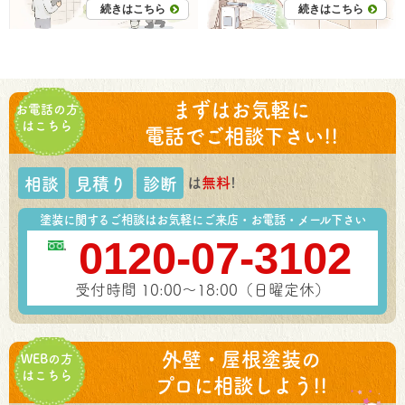
続きはこちら
続きはこちら
まずはお気軽に
お電話の方
はこちら
電話でご相談下さい!!
は
無料
!
相談
見積り
診断
塗装に関するご相談はお気軽にご来店・お電話・メール下さい
0120-07-3102
受付時間 10:00～18:00（日曜定休）
外壁・屋根塗装の
WEBの方
はこちら
プロに相談しよう!!