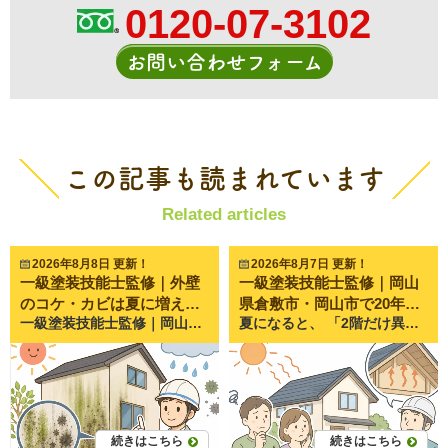
0120-07-3102
お問い合わせフォーム
この記事も読まれています
Related articles
2026年8月8日 更新！
2026年8月7日 更新！
一級塗装技能士監修｜外壁
一級塗装技能士監修｜岡山
のコケ・カビは夏に増え
県倉敷市・岡山市で20年以
一級塗装技能士監修｜岡山県倉敷市・岡山市で20年以上、外壁塗装・屋根塗装・雨漏り修理を行うペイントプロ美達が解説します。 夏になると、 「北側の外壁が緑色になってきた…」 「黒い汚れがカビなのか分からない」 「洗えば落ちるの？塗装しないとダメ？」 このようなご相談をいただくことが増えてきます。 岡山県は「晴れの国」と呼ばれる一方で、梅雨や夏場は湿度が高く、場所によってはコケやカビが発生しやすい環境になります。 実際にペイントプロ美達でも、6月から9月頃にかけて、 外壁の北側だけ緑色になった ベランダ周辺だけ黒くなっている 外壁がいつも湿って見える といったお問い合わせが非常に多くなります。 コケやカビは見た目の問題だけと思われがちですが、実は外壁の防水性能が低下しているサインであることも少なくありません。 今回は、夏にコケやカビが増える理由や、放置するリスク、対処方法について分かりやすく解説します。 夏になると外壁のコケ・カビが増えるのは本当？ 夏にお問い合わせが増える理由 結論から言うと、夏はコケやカビが発生しやすい季節です。 その理由は、 気温が高い 湿度が高い 雨が多い 日陰が乾きにくい という条件が揃うためです。 特に梅雨明け後は気温が一気に上がる一方で、夜露や夕立によって外壁が湿った状態になることも多く、コケやカビが繁殖しやすい環境になります。 コケとカビの違いとは？ 「コケ」と「カビ」は同じように見えますが、実は別のものです。 コケ 緑色になることが多い 水分が多い場所を好む 北側や日陰に発生しやすい カビ 黒色や茶色になることが多い 湿気と汚れを栄養に増殖する 外壁だけでなく軒天やベランダにも発生する どちらも放置すると汚れが定着し、通常の水洗いでは落ちにくくなります。 外壁にコケ・カビが発生する5つの原因 原因① 高温多湿な環境 コケやカビは湿気が大好きです。 夏は湿度が70〜90％になる日も多く、外壁が乾きにくくなるため繁殖しやすくなります。 岡山県でも梅雨から夏にかけては、この条件が揃いやすい季節です。 原因② 日当たりが悪い場所 特に多いのが、 北側の外壁 隣家との距離が近い場所 樹木の近く です。 太陽が当たらないため、水分が長時間残り、コケやカビが発生しやすくなります。 ペイントプロ美達でも、 「北側だけ汚れている」 というご相談は非常によくあります。 原因③ 外壁表面の防水性能低下 塗装には、水をはじく役割があります。 しかし経年劣化すると、この性能が弱くなります。 すると、 外壁が水を吸う ↓ 乾きにくくなる ↓ コケ・カビが増える という悪循環が起こります。 つまり、コケやカビは「塗装の寿命が近づいているサイン」の一つでもあります。 原因④ 土や植物が近い環境 植木や芝生が近い住宅では、 湿気 土ぼこり 胞子（ほうし） が飛びやすくなります。 そのため、同じ築年数でもコケの付き方には大きな差があります。 原因⑤ 汚れが蓄積している 排気ガスやホコリ、花粉などが付着すると、それらがコケやカビの栄養源になります。 特に交通量の多い道路沿いでは、汚れと一緒にコケが繁殖するケースも少なくありません。 コケ・カビを放置するとどうなる？ 美観だけでは済まない理由 最初は見た目が悪くなる程度ですが、 外壁が黒ずむ 緑色になる 家全体が古く見える といった影響があります。 住宅の印象は大きく変わってしまいます。 外壁の劣化を早めるケースもある さらに問題なのは、 コケやカビが水分を保持し続けることです。 外壁が常に湿った状態になることで、 塗膜の劣化 チョーキング（手で触ると白い粉が付く現象） ひび割れ につながることがあります。 コケ自体が外壁を壊すわけではありませんが、劣化を進める原因の一つになることがあります。 コケ・カビは洗浄だけで落ちる？塗装が必要なケースとは 高圧洗浄だけで改善するケース 次のような場合は、高圧洗浄で十分きれいになることがあります。 築浅 防水性能が残っている 表面だけに付着している このようなケースでは、塗装までは必要ないこともあります。 塗装が必要になるケース 一方で、 チョーキングしている 色あせが進んでいる ひび割れがある コーキングが傷んでいる このような症状が一緒に見られる場合は、洗浄だけでは根本的な解決にはなりません。 外壁そのものの保護機能が低下しているため、塗装によるメンテナンスを検討するタイミングといえるでしょう。 コケ・カビを予防するためにできること 定期的な点検・清掃 年に一度程度でも、 北側の外壁 ベランダ周辺 雨樋付近 を確認する習慣をつけるだけで、早期発見につながります。 軽いうちなら、専門業者による洗浄だけで改善できるケースもあります。 防カビ・防藻性能のある塗料を選ぶ 近年の塗料には、 防カビ 防藻 低汚染 といった性能を持つものがあります。 これらはコケやカビを完全に防ぐものではありませんが、発生しにくい環境を維持しやすくなります。 岡山のように湿度が高くなる季節がある地域では、こうした機能を備えた塗料を選ぶことも有効です。 ペイントプロ美達でも夏に多いご相談 ペイントプロ美達では、 「洗浄だけで済みますか？」 「塗装しないとダメですか？」 「まだ様子を見ても大丈夫でしょうか？」 というご相談を数多くいただきます。 実際に現地調査をすると、「コケが原因」ではなく、その背景に塗膜の劣化や防水性能の低下が見つかるケースも少なくありません。 一方で、築年数が比較的新しく、塗膜の状態が良好であれば、洗浄だけで十分改善できることもあります。 そのため、見た目だけで判断せず、外壁全体の状態を確認することが大切です。 私たちは必要以上の工事をおすすめするのではなく、現在の状態を分かりやすくご説明し、お住まいに合ったメンテナンス方法をご提案しています。 まとめ｜コケ・カビは外壁からのサインかもしれません 夏は気温と湿度が高くなるため、外壁にコケやカビが発生しやすい季節です。 しかし、その背景には、 防水性能の低下 塗膜の劣化 日当たりや周辺環境 など、さまざまな原因が隠れていることがあります。 コケやカビは、単なる見た目の問題ではなく、お住まいのメンテナンス時期を知らせるサインである場合もあります。 「洗浄だけで済むのか」「塗装が必要なのか」は、実際の外壁の状態を確認してみないと判断できません。 もし、 コケやカビが年々増えている 北側だけ緑色になっている 外壁の色あせやひび割れも気になる といった症状がありましたら、一度お住まいの状態を確認してみることをおすすめします。 ペイントプロ美達では、岡山県倉敷市・岡山市を中心に、外壁や屋根の無料点検を行っています。現在の状態を写真で分かりやすくご説明し、洗浄で対応できるのか、今後どのようなメンテナンスが適しているのかを丁寧にご案内しています。 大切なお住まいを長く守るためにも、「まだ大丈夫かな？」と思ったタイミングで、お気軽にご相談ください。
夏になると、 「2階だけ異常に暑い…」 「エアコンをつけてもなかなか涼しくならない」 「屋根が原因なのかな？」 そんなお悩みを感じたことはありませんか。 実は夏の屋根は、表面温度が60～80℃近くまで上昇することも珍しくありません。 その熱が屋根裏や天井へ伝わることで、室内の温度が上がってしまいます。 実際にペイントプロ美達でも夏になると、 「2階がサウナのように暑い」 「遮熱塗料って本当に効果がある？」 「屋根塗装で暑さは改善できますか？」 というご相談を数多くいただきます。 しかし、屋根が熱くなる原因は一つではありません。 この記事では、屋根が熱くなる理由や、今日からできる暑さ対策、屋根塗装による改善方法まで、一級塗装技能士が分かりやすく解説します。 屋根が熱くなるのはなぜ？夏に温度が上がる3つの原因 屋根は一日中強い紫外線を受けている 屋根は住宅の中でも最も太陽に近い場所です。 外壁と違って日陰になる時間が少なく、朝から夕方まで直射日光を受け続けます。 真夏の岡山では気温が35℃を超える日も珍しくありません。 そのため屋根の表面温度は、人が触れないほど高温になります。 特に黒や濃い色の屋根は熱を吸収しやすく、温度がさらに上がる傾向があります。 屋根材そのものが熱をため込みやすい 屋根材には、 スレート セメント瓦 金属屋根 和瓦 などさまざまな種類があります。 どの屋根材も熱を受けますが、特に金属屋根は熱を伝えやすく、スレート屋根は熱を蓄えやすい特徴があります。 また、塗膜が劣化すると太陽光を反射しにくくなり、以前より熱を持ちやすくなることもあります。 屋根裏に熱がこもってしまう 屋根が熱くなるだけでなく、その熱が屋根裏に溜まることも大きな原因です。 屋根裏は風通しが悪いと熱が逃げにくく、夕方になっても高温のままになることがあります。 その結果、 天井が熱くなる 夜になっても部屋が暑い エアコンが効きにくい という状態になってしまいます。 屋根が熱くなると起こる住まいへの影響 2階の室温が上がる 最も分かりやすい影響が、2階の暑さです。 1階は快適でも、2階だけ3～5℃ほど高く感じるご家庭も少なくありません。 エアコン代が高くなりやすい 室内が冷えにくくなるため、 エアコンの運転時間が長くなる 設定温度を下げる 電気代が増える という悪循環になります。 屋根材や塗膜の劣化が早まる 高温状態が続くと、 塗膜の色あせ 塗膜の劣化 屋根材の傷み も進みやすくなります。 紫外線と熱は、屋根にとって非常に大きな負担なのです。 自宅でできる暑さ対策 すだれ・遮熱カーテンを活用する 窓から入る熱を減らすだけでも室温は変わります。 特に南側・西側の窓は効果を感じやすいでしょう。 屋根裏の換気を見直す 屋根裏換気が不足している住宅では、換気口の改善によって熱が抜けやすくなることがあります。 新築時からそのままになっているケースも少なくありません。 エアコンだけに頼らない サーキュレーターで空気を循環させることで冷房効率が向上します。 小さな工夫でも快適性は大きく変わります。 屋根塗装でできる暑さ対策とは？ 遮熱塗料とはどんな塗料？ 遮熱塗料とは、太陽光の中でも熱の原因となる近赤外線を反射しやすい塗料です。 屋根の表面温度を下げることで、室内への熱の伝わりを軽減する効果が期待できます。 「屋根そのものが熱くなりにくくなる」というイメージです。 断熱塗料との違い よく混同されますが、 遮熱塗料 →熱を反射する 断熱塗料 →熱を伝えにくくする という違いがあります。 住宅の状況によって向いている塗料は異なります。 遮熱塗料だけでは解決しないケースもある ペイントプロ美達でも現地調査をすると、 「屋根ではなく天井断熱材が少なかった」 「屋根裏換気がほとんどなかった」 というケースもあります。 つまり、暑さの原因は屋根だけとは限りません。 だからこそ、塗料だけで判断するのではなく、住まい全体を確認することが大切です。 ペイントプロ美達でよくいただくご相談 毎年7月から9月にかけて特に多いのが、 「2階が暑すぎて寝られない」 というご相談です。 現地調査をすると、 屋根塗装から15年以上経過 屋根の色あせが進行 遮熱性能が低下 屋根裏換気が不足 という複数の原因が重なっていることがよくあります。 逆に、「遮熱塗料を塗れば必ず涼しくなる」と期待される方もいらっしゃいますが、実際には住宅ごとの条件によって効果の感じ方は異なります。 ペイントプロ美達では、塗装だけをおすすめするのではなく、屋根の状態や築年数、断熱材の状況なども踏まえてご説明するよう心掛けています。 暑さ対策と一緒に確認したい屋根の劣化サイン 夏は屋根の状態を確認する良いタイミングでもあります。 次のような症状が見られる場合は、一度点検をおすすめします。 色あせ 新築時より色が薄くなっている場合は、塗膜の防水性が低下している可能性があります。 コケ・汚れ 表面にコケや汚れが付着しやすくなるのは、防水性能が落ちているサインです。 ひび割れやサビ スレート屋根の割れや金属屋根のサビは、放置すると雨漏りにつながることがあります。 棟板金の浮き 屋根の頂上にある金属部分（棟板金）が浮いていると、強風や台風で飛散する恐れがあります。 まとめ｜屋根の暑さは原因を知ることが対策への第一歩 夏の屋根は非常に高温になり、その熱が室内環境にも大きく影響します。 しかし、「屋根が熱い＝すぐに塗装が必要」というわけではありません。 屋根材の状態や塗膜の劣化、屋根裏の換気、断熱材の状況など、さまざまな要因を確認した上で対策を考えることが大切です。 ペイントプロ美達では、岡山県倉敷市・岡山市を中心に20年以上、屋根塗装や外壁塗装、雨漏り修理を行ってきました。 「2階の暑さが気になる」 「遮熱塗料が自宅に合うのか知りたい」 「屋根の劣化も一緒に見てもらいたい」 このようなお悩みがありましたら、まずはお気軽にご相談ください。 現地調査では屋根の状態を丁寧に確認し、写真を使いながら分かりやすくご説明いたします。無理に工事をおすすめすることはありませんので、住まいの暑さ対策やメンテナンスの参考として、お気軽にお問い合わせください。
る？発生する理由を解説
上、外壁塗装・屋根塗装・
雨漏り修理を行うペイント
プロ美達が解説します。
続きはこちら
続きはこちら