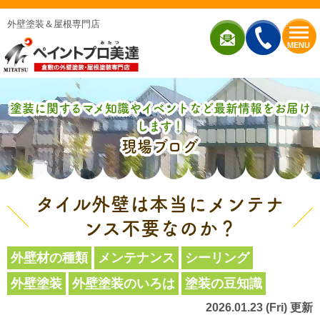
外壁塗装＆屋根専門店
MENU
塗装に関するマメ知識やイベントなど最新情報をお届け
します！
現場ブログ
タイル外壁は本当にメンテナ
ンス不要なのか？
外壁材の種類
メンテナンス
シーリング
外壁塗装
外壁塗装のいろは
塗装の豆知識
2026.01.23 (Fri) 更新