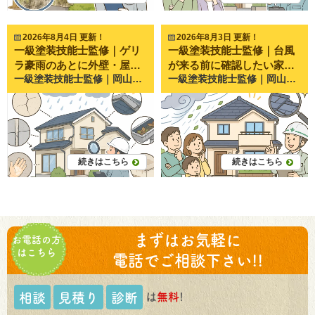
2026年8月4日 更新！
2026年8月3日 更新！
一級塗装技能士監修｜ゲリ
一級塗装技能士監修｜台風
ラ豪雨のあとに外壁・屋根
が来る前に確認したい家の
一級塗装技能士監修｜岡山県倉敷市・岡山市で20年以上、外壁塗装・屋根塗装・雨漏り修理を行うペイントプロ美達が解説します。 近年、岡山県でも突然激しい雨が降る**「ゲリラ豪雨」**が増えています。 短時間で大量の雨が降るため、 「雨漏りはしていないけど大丈夫？」 「外壁に異常がないか心配」 「次の台風までに点検した方がいい？」 と不安になる方も多いのではないでしょうか。 実際にペイントプロ美達でも、夏場は 「雨が止んだら外壁にシミができていた」 「雨樋から水があふれていた」 「急に天井へシミができた」 といったお問い合わせが非常に増えます。 ゲリラ豪雨は一度だけでも住宅に負担を与えることがあります。 今回は、ご自宅で安全に確認できる外壁・屋根の劣化サインを分かりやすくご紹介します。 ゲリラ豪雨のあとに家の点検が必要な理由 近年増えているゲリラ豪雨とは ゲリラ豪雨とは、短時間で局地的に降る非常に激しい雨のことです。 通常の雨とは違い、 一気に大量の雨が降る 強風を伴うことがある 排水が追いつかない という特徴があります。 住宅は通常の雨を想定して作られていますが、近年のような集中豪雨では想定以上の負荷がかかるケースも少なくありません。 一度の大雨でも住宅にダメージが残ることがある 外壁や屋根に劣化があると、そこから雨水が入り込みやすくなります。 特に、 築10年以上 一度も塗装していない 前回の塗装から10年以上経過 という住宅では注意が必要です。 普段は問題がなくても、大雨をきっかけに不具合が表面化することがあります。 ゲリラ豪雨のあとに確認したい外壁の劣化サイン5選 ① 外壁のひび割れ（クラック） 外壁に細い線のような割れが入っていませんか？ これを**クラック（ひび割れ）**といいます。 細いひびでも雨水の侵入口になることがあります。 特に幅が広くなっているものや深い割れは早めの点検がおすすめです。 施工写真では、 細いひび 大きく口が開いたひび を比較すると違いが分かりやすくなります。 ② コーキング（シーリング）の割れ・剥がれ サイディング外壁の継ぎ目にあるゴムのような部分をコーキングといいます。 この部分が 割れる やせる 剥がれる と雨水が入り込みやすくなります。 ペイントプロ美達でも最も多く見つかる劣化の一つです。 ③ 外壁の膨れ・浮き 外壁がポコポコと膨らんでいる場合は注意が必要です。 内部に水分が入り込み、塗膜が浮いている可能性があります。 放置すると剥がれにつながることがあります。 ④ チョーキング（白い粉） 外壁を触ったときに白い粉が付く現象です。 これは塗膜が紫外線や雨によって劣化しているサインです。 防水性能が落ち始めている目安になります。 ⑤ 雨染み・黒ずみ 豪雨後に急に黒い筋やシミができた場合は、 雨水の流れが変わった 外壁内部に水分が入っている 可能性があります。 見た目だけでなく原因を調べることが大切です。 屋根で確認したい劣化サイン5選 ※屋根には絶対に登らず、地上から見える範囲で確認しましょう。 ① 棟板金の浮き 屋根の一番高い部分にある金属を**棟板金（むねばんきん）**といいます。 強風や豪雨で浮くことがあります。 放置すると飛散や雨漏りにつながる恐れがあります。 ② 瓦やスレートのズレ・割れ 双眼鏡などで見ると、 割れ ズレ 欠け が見えることがあります。 強い雨風のあとには一度確認しておきたいポイントです。 ③ 雨樋の詰まり・外れ ゲリラ豪雨では、 落ち葉 土 枝 が一気に流れ込みます。 雨樋が詰まると外壁へ大量の水が流れ、別の劣化を招くことがあります。 ④ 軒天のシミ 屋根の裏側にある天井部分を**軒天（のきてん）**といいます。 ここにシミがある場合は雨漏りの初期症状の可能性があります。 ⑤ 室内天井の雨染み 意外と見落とされるのが室内です。 天井に 黄色いシミ 茶色い跡 ができた場合は雨漏りを疑いましょう。 ゲリラ豪雨後にやってはいけないこと 屋根に登る 毎年、屋根の点検中の転落事故が発生しています。 濡れた屋根は非常に滑りやすく危険です。 応急処置を自己判断で行う ブルーシートを固定するために屋根へ上がることも危険です。 誤った補修で被害が広がるケースもあります。 異常を放置する 「雨漏りしていないから大丈夫」 と思っていても、 数か月後に症状が出ることもあります。 小さな異変を見逃さないことが大切です。 ペイントプロ美達で実際によくあるご相談 岡山県倉敷市・岡山市では、近年ゲリラ豪雨のあとにお問い合わせが増えています。 特によくあるのが、 雨樋から水があふれた 外壁の継ぎ目が開いていた ベランダに水が溜まる 天井に小さなシミができた というご相談です。 実際に点検へ伺うと、大規模な修理ではなく、 コーキング補修 棟板金の固定 雨樋清掃 部分補修 だけで済むケースも少なくありません。 一方で、「様子を見よう」と数年放置した結果、雨漏りが進行し、下地や木材まで傷んでしまっていたケースもあります。 だからこそ、異常が小さいうちの確認が住まいを長持ちさせるポイントになります。 施工事例としては、以下のような写真を掲載すると読者にも伝わりやすくなります。 コーキングの割れ（施工前・施工後） 棟板金の浮き 雨樋の詰まり 外壁のひび割れ補修 ベランダ防水の施工前後 まとめ｜小さな異変が家を守る第一歩 ゲリラ豪雨は、見た目では分からない部分にもダメージを与えることがあります。 今回ご紹介したように、 外壁のひび割れ コーキングの劣化 雨樋の詰まり 棟板金の浮き 天井の雨染み などは、早めに気付くことで大きな修理を防げる可能性があります。 「今すぐ工事が必要」というわけではなくても、現状を把握しておくことは住まいを長持ちさせるためにとても大切です。 ペイントプロ美達では、岡山県倉敷市・岡山市を中心に、一級塗装技能士による無料点検を行っています。 ゲリラ豪雨のあとに少しでも気になる症状があれば、「これくらいで相談してもいいのかな？」という段階でも構いません。 現在の状態を分かりやすくご説明し、必要な補修がある場合も、写真をお見せしながら丁寧にご案内いたします。 大切なお住まいを長く安心して守るためにも、気になるサインを見つけた際は、お気軽にペイントプロ美達までご相談ください。
一級塗装技能士監修｜岡山県倉敷市・岡山市で20年以上、外壁塗装・屋根塗装・雨漏り修理を行うペイントプロ美達が解説します。 毎年夏から秋にかけて心配になるのが台風です。 ニュースで大型台風の進路予報を見ると、 「うちは大丈夫かな？」 「何を確認しておけばいいの？」 「屋根や外壁は点検した方がいい？」 と不安になる方も多いのではないでしょうか。 実際にペイントプロ美達でも、台風の前後には 雨漏りした 雨樋が外れた 棟板金が飛んだ 外壁から雨水が入った というご相談が急増します。 しかし、多くのトラブルは事前の点検で防げるケースも少なくありません。 今回は、ご自宅で簡単に確認できる**「台風前にチェックしたいポイント10選」**を、分かりやすく解説します。 台風前の点検が重要な理由 家は毎日、紫外線や雨風にさらされています。 普段は問題なく見えていても、小さな劣化があると台風の強風や豪雨によって一気に被害が広がることがあります。 例えば、 小さなひび割れから雨水が侵入 緩んでいた板金が飛散 詰まった雨樋から雨漏り など、台風が「きっかけ」となって大きなトラブルへ発展することがあります。 だからこそ、台風が来る前の点検がとても重要なのです。 チェックポイント① 屋根材のズレや割れはないか 屋根は普段ほとんど見ることがありません。 しかし、 瓦のズレ スレートの割れ 金属屋根の浮き などがあると、強風で飛散したり、雨漏りにつながる恐れがあります。 屋根には絶対に上らない 「少し見てみよう」と屋根へ上るのは非常に危険です。 毎年、点検中の転落事故が発生しています。 双眼鏡や地上から見える範囲だけ確認し、気になる場合は専門業者へ相談しましょう。 チェックポイント② 棟板金が浮いていないか 棟板金（むねばんきん）とは、屋根の一番高い部分についている金属です。 台風で飛散するケースが非常に多い場所でもあります。 こんな症状は要注意 釘が浮いている 隙間がある ガタガタして見える 美達でも、 「訪問業者に棟板金が浮いていると言われた」 というご相談をよくいただきます。 実際には問題ない場合もあるため、不安な時は写真付きで点検してもらうことをおすすめしています。 チェックポイント③ 雨樋に落ち葉が詰まっていないか 雨樋は屋根の雨水を流す重要な設備です。 落ち葉や泥が詰まると、 雨水があふれる 外壁を汚す 軒裏へ水が回る 原因になります。 特に庭木がある住宅では注意が必要です。 チェックポイント④ 外壁のひび割れを確認する 外壁に細いひびが入っていませんか？ このひび割れから雨水が侵入すると、 外壁内部の腐食 雨漏り カビ などにつながります。 幅0.3mm以上のひびは要注意 髪の毛程度の細いひびでも、場所によっては補修が必要です。 気になる場合は写真を撮って相談すると判断しやすくなります。 チェックポイント⑤ コーキングの割れや剥がれ サイディング住宅では、目地に入っているゴム状の部分を**コーキング（シーリング）**と呼びます。 これが 硬くなっている 割れている 剥がれている 状態だと雨水が侵入しやすくなります。 築10年前後になると劣化が目立ち始めるケースが多く見られます。 チェックポイント⑥ ベランダの排水口を掃除する 意外と見落とされるのがベランダです。 排水口に 落ち葉 土 ゴミ が詰まると、水が流れずプールのようになります。 この状態が続くと、 防水層へ負担がかかり、雨漏りにつながることがあります。 台風前には一度掃除しておきましょう。 チェックポイント⑦ 雨戸・シャッターは正常に動くか 強風で飛来物が飛んでくることがあります。 その際に窓ガラスを守るのが雨戸やシャッターです。 スムーズに閉まるか 鍵がかかるか 事前に確認しておくと安心です。 チェックポイント⑧ 庭やベランダの飛散物を片付ける 風速30〜40mになると、 植木鉢 物干し竿 自転車 ゴミ箱 なども飛ばされることがあります。 飛散物は自宅だけでなく、ご近所への被害につながることもあるため、屋内へ移動させましょう。 チェックポイント⑨ アンテナや波板のぐらつき 古いアンテナやカーポートの波板も強風被害が多い場所です。 ネジが緩んでいる 波板が浮いている 場合は早めに補修しておくと安心です。 チェックポイント⑩ 雨漏りの前兆がないか 台風が来る前に、 天井のシミ クロスの浮き カビ臭い 窓まわりの変色 がないか確認しましょう。 これらは雨漏りの初期症状であることがあります。 美達でも、 「台風で急に雨漏りしたと思ったら、実は以前から少しずつ水が入っていた」 というケースを何度も経験しています。 美達によくいただくご相談 毎年8月から10月にかけて、ペイントプロ美達では次のようなお問い合わせが増えます。 「屋根が飛びそうと言われた」 訪問業者から突然言われ、不安になってご相談いただくケースです。 実際に点検すると問題ないことも多く、逆に気付いていなかった別の劣化が見つかることもあります。 「雨漏りしてからでは遅かった…」 雨漏りは室内に水が落ちてきた時点で、すでに内部まで水が回っていることもあります。 そのため、「雨漏りする前」の点検が重要です。 台風前にやってはいけないこと 屋根へ上る 最も危険です。 絶対に自分では点検しないようにしましょう。 強風時に補修する ブルーシートを掛けようとして事故になるケースもあります。 台風接近中は無理をせず、安全を最優先にしてください。 まとめ｜台風は「来る前」の備えが家を守ります 台風は自然災害なので防ぐことはできません。 しかし、 屋根 外壁 雨樋 ベランダ コーキング などを事前に確認することで、多くの被害を防げる可能性があります。 特に築10年以上経過した住宅では、小さな劣化が進行していることも珍しくありません。 ペイントプロ美達でも、「台風が来る前に一度見てほしい」というご相談を毎年多くいただいています。実際に点検を行うと、大きな修理が必要になる前に補修できたケースも少なくありません。 「自分では判断が難しい」「屋根の状態が見えない」「気になる箇所がある」という場合は、無理にご自身で確認するのではなく、専門業者による点検を受けることをおすすめします。 ペイントプロ美達では、岡山県倉敷市・岡山市を中心に、屋根・外壁の状態を写真付きで分かりやすくご説明しています。必要以上の工事をおすすめすることはありませんので、台風シーズン前の住まいの健康チェックとして、お気軽にご相談ください。
で確認したい劣化サイン
チェックポイント10選
続きはこちら
続きはこちら
まずはお気軽に
お電話の方
はこちら
電話でご相談下さい!!
は
無料
!
相談
見積り
診断