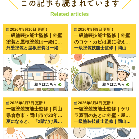
この記事も読まれています
Related articles
2026年8月10日 更新！
2026年8月8日 更新！
一級塗装技能士監修｜外壁
一級塗装技能士監修｜外壁
塗装と屋根塗装は一緒にし
のコケ・カビは夏に増え
外壁塗装と屋根塗装は一緒にした方がお得？ 結論は「多くの場合お得」 結論から言えば、屋根と外壁のどちらもメンテナンス時期を迎えているのであれば、一緒に工事を行う方がお得になるケースがほとんどです。 その最大の理由は「足場」です。 外壁塗装も屋根塗装も、安全に作業するためには建物の周りに足場を組む必要があります。 つまり、 外壁だけ施工 数年後に屋根だけ施工 という流れになると、足場を2回設置することになります。 その分、余計な費用が発生してしまいます。 なぜ一緒に工事する人が多いのか 築10～15年になると、 外壁 屋根 コーキング 雨樋 破風板 軒天 などが同じタイミングで劣化していることが多くあります。 そのため、一度にまとめてメンテナンスするご家庭が多いのです。 同時施工の5つのメリット 足場代が1回で済む 最も大きなメリットです。 一般住宅では足場代だけでも15万円～25万円程度かかることがあります。 別々に工事すると 1回目：外壁工事で足場設置 ↓ 数年後 ↓ 2回目：屋根工事で再び足場設置 となります。 一方、同時施工なら足場は1回だけ。 これだけでも大きな節約になります。 工事期間が短くなる 工事を2回に分けると、 足場設置 高圧洗浄 養生 足場解体 これらも2回必要になります。 同時施工なら工程をまとめられるため、生活への負担も少なくなります。 「何度も工事に立ち会う必要がない」 という点も喜ばれています。 建物全体の美観がそろう 外壁だけ新しくすると、 「屋根だけ古く見える」 ということがあります。 逆に屋根だけ塗装すると、 「外壁の色あせが気になる」 というケースもあります。 同時施工なら家全体がきれいに仕上がり、新築時のような統一感が生まれます。 施工写真でも非常に違いが分かりやすいポイントです。 劣化の進行をまとめて防げる 屋根は外壁以上に紫外線や雨風の影響を受けています。 見えにくいため、 「まだ大丈夫」 と思っていても、実際には塗膜がかなり傷んでいることも珍しくありません。 外壁だけ直して屋根を放置すると、 数年後には屋根の劣化が進み、 雨漏り 下地の腐食 につながる可能性もあります。 メンテナンス時期がそろう 同時施工をすると、 次回の塗り替え時期も合わせやすくなります。 今後も点検やメンテナンスの計画が立てやすくなり、 長い目で見ると管理しやすい住まいになります。 同時施工にもデメリットはある？ 初期費用は高くなる 当然ですが、 外壁だけよりも屋根も施工する方が総額は高くなります。 そのため、 「今回は予算的に厳しい」 という方もいらっしゃいます。 しかし、足場代を2回支払うことを考えると、長期的には同時施工の方が結果的に安くなることも少なくありません。 屋根がまだ十分きれいなら無理をする必要はない 築年数だけで判断するのは危険です。 例えば、 塗膜が十分残っている 劣化がほとんどない という屋根なら、無理に塗装する必要はありません。 大切なのは、 実際の状態を確認してから判断することです。 別々に工事した方が良いケース 築年数が浅い場合 築7〜8年程度で、 外壁だけ色あせが気になる場合などは、 屋根がまだ十分きれいなケースもあります。 その場合は外壁だけ施工することもあります。 屋根材によっては塗装不要な場合 屋根材には、 塗装が不要なものもあります。 例えば、 瓦屋根 などは塗装ではなく、別のメンテナンスが必要になる場合があります。 屋根の種類によって適切な工事は異なります。 劣化状況に差が大きい場合 屋根を以前交換していて、 外壁だけ古い住宅もあります。 このようなケースでは外壁だけ施工する方が合理的です。 住宅によって最適な方法は変わります。 ペイントプロ美達で多いご相談 実際の現場で感じること ペイントプロ美達では、 「最初は外壁だけお願いするつもりでした。」 というお客様が非常に多くいらっしゃいます。 現地調査で屋根を確認すると、 色あせ コケ 塗膜のはがれ が見つかり、 「せっかく足場を組むなら一緒にお願いしよう。」 という流れになることがよくあります。 もちろん、屋根の状態が良ければ無理におすすめすることはありません。 実際の状態を写真でご確認いただき、ご納得いただいたうえで工事内容をご提案しています。 点検してから判断するのがおすすめ 屋根は普段見えない場所です。 そのため、 「まだ大丈夫」 と思っていても、実際には劣化が進んでいることがあります。 逆に、 見た目以上に状態が良く、まだ塗装が必要ないケースもあります。 大切なのは、 思い込みではなく、 専門家による点検結果をもとに判断することです。 まとめ｜迷ったらまずは屋根と外壁を一緒に点検しましょう 外壁塗装と屋根塗装を同時に行うことで、 足場代を節約できる 工事期間を短縮できる 家全体が美しく仕上がる 劣化をまとめて改善できる 今後のメンテナンス計画が立てやすくなる など、多くのメリットがあります。 一方で、すべてのお住まいが同時施工に向いているわけではありません。 屋根材の種類や現在の劣化状況によって、最適なタイミングは変わります。 だからこそ、まずは外壁だけでなく屋根も含めて現在の状態を正しく確認することが大切です。 ペイントプロ美達では、岡山県倉敷市・岡山市を中心に、外壁・屋根の無料点検を行っています。実際の写真を使って劣化状況を分かりやすくご説明し、「今すぐ工事が必要なのか」「もう少し様子を見ても大丈夫なのか」まで丁寧にお伝えしています。 外壁塗装や屋根塗装を検討中で、「一緒に工事した方がいいのか迷っている」という方は、まずはお気軽にご相談ください。住まいの状態に合わせた最適なメンテナンス方法をご提案いたします。
一級塗装技能士監修｜岡山県倉敷市・岡山市で20年以上、外壁塗装・屋根塗装・雨漏り修理を行うペイントプロ美達が解説します。 夏になると、 「北側の外壁が緑色になってきた…」 「黒い汚れがカビなのか分からない」 「洗えば落ちるの？塗装しないとダメ？」 このようなご相談をいただくことが増えてきます。 岡山県は「晴れの国」と呼ばれる一方で、梅雨や夏場は湿度が高く、場所によってはコケやカビが発生しやすい環境になります。 実際にペイントプロ美達でも、6月から9月頃にかけて、 外壁の北側だけ緑色になった ベランダ周辺だけ黒くなっている 外壁がいつも湿って見える といったお問い合わせが非常に多くなります。 コケやカビは見た目の問題だけと思われがちですが、実は外壁の防水性能が低下しているサインであることも少なくありません。 今回は、夏にコケやカビが増える理由や、放置するリスク、対処方法について分かりやすく解説します。 夏になると外壁のコケ・カビが増えるのは本当？ 夏にお問い合わせが増える理由 結論から言うと、夏はコケやカビが発生しやすい季節です。 その理由は、 気温が高い 湿度が高い 雨が多い 日陰が乾きにくい という条件が揃うためです。 特に梅雨明け後は気温が一気に上がる一方で、夜露や夕立によって外壁が湿った状態になることも多く、コケやカビが繁殖しやすい環境になります。 コケとカビの違いとは？ 「コケ」と「カビ」は同じように見えますが、実は別のものです。 コケ 緑色になることが多い 水分が多い場所を好む 北側や日陰に発生しやすい カビ 黒色や茶色になることが多い 湿気と汚れを栄養に増殖する 外壁だけでなく軒天やベランダにも発生する どちらも放置すると汚れが定着し、通常の水洗いでは落ちにくくなります。 外壁にコケ・カビが発生する5つの原因 原因① 高温多湿な環境 コケやカビは湿気が大好きです。 夏は湿度が70〜90％になる日も多く、外壁が乾きにくくなるため繁殖しやすくなります。 岡山県でも梅雨から夏にかけては、この条件が揃いやすい季節です。 原因② 日当たりが悪い場所 特に多いのが、 北側の外壁 隣家との距離が近い場所 樹木の近く です。 太陽が当たらないため、水分が長時間残り、コケやカビが発生しやすくなります。 ペイントプロ美達でも、 「北側だけ汚れている」 というご相談は非常によくあります。 原因③ 外壁表面の防水性能低下 塗装には、水をはじく役割があります。 しかし経年劣化すると、この性能が弱くなります。 すると、 外壁が水を吸う ↓ 乾きにくくなる ↓ コケ・カビが増える という悪循環が起こります。 つまり、コケやカビは「塗装の寿命が近づいているサイン」の一つでもあります。 原因④ 土や植物が近い環境 植木や芝生が近い住宅では、 湿気 土ぼこり 胞子（ほうし） が飛びやすくなります。 そのため、同じ築年数でもコケの付き方には大きな差があります。 原因⑤ 汚れが蓄積している 排気ガスやホコリ、花粉などが付着すると、それらがコケやカビの栄養源になります。 特に交通量の多い道路沿いでは、汚れと一緒にコケが繁殖するケースも少なくありません。 コケ・カビを放置するとどうなる？ 美観だけでは済まない理由 最初は見た目が悪くなる程度ですが、 外壁が黒ずむ 緑色になる 家全体が古く見える といった影響があります。 住宅の印象は大きく変わってしまいます。 外壁の劣化を早めるケースもある さらに問題なのは、 コケやカビが水分を保持し続けることです。 外壁が常に湿った状態になることで、 塗膜の劣化 チョーキング（手で触ると白い粉が付く現象） ひび割れ につながることがあります。 コケ自体が外壁を壊すわけではありませんが、劣化を進める原因の一つになることがあります。 コケ・カビは洗浄だけで落ちる？塗装が必要なケースとは 高圧洗浄だけで改善するケース 次のような場合は、高圧洗浄で十分きれいになることがあります。 築浅 防水性能が残っている 表面だけに付着している このようなケースでは、塗装までは必要ないこともあります。 塗装が必要になるケース 一方で、 チョーキングしている 色あせが進んでいる ひび割れがある コーキングが傷んでいる このような症状が一緒に見られる場合は、洗浄だけでは根本的な解決にはなりません。 外壁そのものの保護機能が低下しているため、塗装によるメンテナンスを検討するタイミングといえるでしょう。 コケ・カビを予防するためにできること 定期的な点検・清掃 年に一度程度でも、 北側の外壁 ベランダ周辺 雨樋付近 を確認する習慣をつけるだけで、早期発見につながります。 軽いうちなら、専門業者による洗浄だけで改善できるケースもあります。 防カビ・防藻性能のある塗料を選ぶ 近年の塗料には、 防カビ 防藻 低汚染 といった性能を持つものがあります。 これらはコケやカビを完全に防ぐものではありませんが、発生しにくい環境を維持しやすくなります。 岡山のように湿度が高くなる季節がある地域では、こうした機能を備えた塗料を選ぶことも有効です。 ペイントプロ美達でも夏に多いご相談 ペイントプロ美達では、 「洗浄だけで済みますか？」 「塗装しないとダメですか？」 「まだ様子を見ても大丈夫でしょうか？」 というご相談を数多くいただきます。 実際に現地調査をすると、「コケが原因」ではなく、その背景に塗膜の劣化や防水性能の低下が見つかるケースも少なくありません。 一方で、築年数が比較的新しく、塗膜の状態が良好であれば、洗浄だけで十分改善できることもあります。 そのため、見た目だけで判断せず、外壁全体の状態を確認することが大切です。 私たちは必要以上の工事をおすすめするのではなく、現在の状態を分かりやすくご説明し、お住まいに合ったメンテナンス方法をご提案しています。 まとめ｜コケ・カビは外壁からのサインかもしれません 夏は気温と湿度が高くなるため、外壁にコケやカビが発生しやすい季節です。 しかし、その背景には、 防水性能の低下 塗膜の劣化 日当たりや周辺環境 など、さまざまな原因が隠れていることがあります。 コケやカビは、単なる見た目の問題ではなく、お住まいのメンテナンス時期を知らせるサインである場合もあります。 「洗浄だけで済むのか」「塗装が必要なのか」は、実際の外壁の状態を確認してみないと判断できません。 もし、 コケやカビが年々増えている 北側だけ緑色になっている 外壁の色あせやひび割れも気になる といった症状がありましたら、一度お住まいの状態を確認してみることをおすすめします。 ペイントプロ美達では、岡山県倉敷市・岡山市を中心に、外壁や屋根の無料点検を行っています。現在の状態を写真で分かりやすくご説明し、洗浄で対応できるのか、今後どのようなメンテナンスが適しているのかを丁寧にご案内しています。 大切なお住まいを長く守るためにも、「まだ大丈夫かな？」と思ったタイミングで、お気軽にご相談ください。
た方がお得？
る？発生する理由を解説
続きはこちら
続きはこちら
2026年8月7日 更新！
2026年8月4日 更新！
一級塗装技能士監修｜岡山
一級塗装技能士監修｜ゲリ
県倉敷市・岡山市で20年以
ラ豪雨のあとに外壁・屋根
夏になると、 「2階だけ異常に暑い…」 「エアコンをつけてもなかなか涼しくならない」 「屋根が原因なのかな？」 そんなお悩みを感じたことはありませんか。 実は夏の屋根は、表面温度が60～80℃近くまで上昇することも珍しくありません。 その熱が屋根裏や天井へ伝わることで、室内の温度が上がってしまいます。 実際にペイントプロ美達でも夏になると、 「2階がサウナのように暑い」 「遮熱塗料って本当に効果がある？」 「屋根塗装で暑さは改善できますか？」 というご相談を数多くいただきます。 しかし、屋根が熱くなる原因は一つではありません。 この記事では、屋根が熱くなる理由や、今日からできる暑さ対策、屋根塗装による改善方法まで、一級塗装技能士が分かりやすく解説します。 屋根が熱くなるのはなぜ？夏に温度が上がる3つの原因 屋根は一日中強い紫外線を受けている 屋根は住宅の中でも最も太陽に近い場所です。 外壁と違って日陰になる時間が少なく、朝から夕方まで直射日光を受け続けます。 真夏の岡山では気温が35℃を超える日も珍しくありません。 そのため屋根の表面温度は、人が触れないほど高温になります。 特に黒や濃い色の屋根は熱を吸収しやすく、温度がさらに上がる傾向があります。 屋根材そのものが熱をため込みやすい 屋根材には、 スレート セメント瓦 金属屋根 和瓦 などさまざまな種類があります。 どの屋根材も熱を受けますが、特に金属屋根は熱を伝えやすく、スレート屋根は熱を蓄えやすい特徴があります。 また、塗膜が劣化すると太陽光を反射しにくくなり、以前より熱を持ちやすくなることもあります。 屋根裏に熱がこもってしまう 屋根が熱くなるだけでなく、その熱が屋根裏に溜まることも大きな原因です。 屋根裏は風通しが悪いと熱が逃げにくく、夕方になっても高温のままになることがあります。 その結果、 天井が熱くなる 夜になっても部屋が暑い エアコンが効きにくい という状態になってしまいます。 屋根が熱くなると起こる住まいへの影響 2階の室温が上がる 最も分かりやすい影響が、2階の暑さです。 1階は快適でも、2階だけ3～5℃ほど高く感じるご家庭も少なくありません。 エアコン代が高くなりやすい 室内が冷えにくくなるため、 エアコンの運転時間が長くなる 設定温度を下げる 電気代が増える という悪循環になります。 屋根材や塗膜の劣化が早まる 高温状態が続くと、 塗膜の色あせ 塗膜の劣化 屋根材の傷み も進みやすくなります。 紫外線と熱は、屋根にとって非常に大きな負担なのです。 自宅でできる暑さ対策 すだれ・遮熱カーテンを活用する 窓から入る熱を減らすだけでも室温は変わります。 特に南側・西側の窓は効果を感じやすいでしょう。 屋根裏の換気を見直す 屋根裏換気が不足している住宅では、換気口の改善によって熱が抜けやすくなることがあります。 新築時からそのままになっているケースも少なくありません。 エアコンだけに頼らない サーキュレーターで空気を循環させることで冷房効率が向上します。 小さな工夫でも快適性は大きく変わります。 屋根塗装でできる暑さ対策とは？ 遮熱塗料とはどんな塗料？ 遮熱塗料とは、太陽光の中でも熱の原因となる近赤外線を反射しやすい塗料です。 屋根の表面温度を下げることで、室内への熱の伝わりを軽減する効果が期待できます。 「屋根そのものが熱くなりにくくなる」というイメージです。 断熱塗料との違い よく混同されますが、 遮熱塗料 →熱を反射する 断熱塗料 →熱を伝えにくくする という違いがあります。 住宅の状況によって向いている塗料は異なります。 遮熱塗料だけでは解決しないケースもある ペイントプロ美達でも現地調査をすると、 「屋根ではなく天井断熱材が少なかった」 「屋根裏換気がほとんどなかった」 というケースもあります。 つまり、暑さの原因は屋根だけとは限りません。 だからこそ、塗料だけで判断するのではなく、住まい全体を確認することが大切です。 ペイントプロ美達でよくいただくご相談 毎年7月から9月にかけて特に多いのが、 「2階が暑すぎて寝られない」 というご相談です。 現地調査をすると、 屋根塗装から15年以上経過 屋根の色あせが進行 遮熱性能が低下 屋根裏換気が不足 という複数の原因が重なっていることがよくあります。 逆に、「遮熱塗料を塗れば必ず涼しくなる」と期待される方もいらっしゃいますが、実際には住宅ごとの条件によって効果の感じ方は異なります。 ペイントプロ美達では、塗装だけをおすすめするのではなく、屋根の状態や築年数、断熱材の状況なども踏まえてご説明するよう心掛けています。 暑さ対策と一緒に確認したい屋根の劣化サイン 夏は屋根の状態を確認する良いタイミングでもあります。 次のような症状が見られる場合は、一度点検をおすすめします。 色あせ 新築時より色が薄くなっている場合は、塗膜の防水性が低下している可能性があります。 コケ・汚れ 表面にコケや汚れが付着しやすくなるのは、防水性能が落ちているサインです。 ひび割れやサビ スレート屋根の割れや金属屋根のサビは、放置すると雨漏りにつながることがあります。 棟板金の浮き 屋根の頂上にある金属部分（棟板金）が浮いていると、強風や台風で飛散する恐れがあります。 まとめ｜屋根の暑さは原因を知ることが対策への第一歩 夏の屋根は非常に高温になり、その熱が室内環境にも大きく影響します。 しかし、「屋根が熱い＝すぐに塗装が必要」というわけではありません。 屋根材の状態や塗膜の劣化、屋根裏の換気、断熱材の状況など、さまざまな要因を確認した上で対策を考えることが大切です。 ペイントプロ美達では、岡山県倉敷市・岡山市を中心に20年以上、屋根塗装や外壁塗装、雨漏り修理を行ってきました。 「2階の暑さが気になる」 「遮熱塗料が自宅に合うのか知りたい」 「屋根の劣化も一緒に見てもらいたい」 このようなお悩みがありましたら、まずはお気軽にご相談ください。 現地調査では屋根の状態を丁寧に確認し、写真を使いながら分かりやすくご説明いたします。無理に工事をおすすめすることはありませんので、住まいの暑さ対策やメンテナンスの参考として、お気軽にお問い合わせください。
一級塗装技能士監修｜岡山県倉敷市・岡山市で20年以上、外壁塗装・屋根塗装・雨漏り修理を行うペイントプロ美達が解説します。 近年、岡山県でも突然激しい雨が降る**「ゲリラ豪雨」**が増えています。 短時間で大量の雨が降るため、 「雨漏りはしていないけど大丈夫？」 「外壁に異常がないか心配」 「次の台風までに点検した方がいい？」 と不安になる方も多いのではないでしょうか。 実際にペイントプロ美達でも、夏場は 「雨が止んだら外壁にシミができていた」 「雨樋から水があふれていた」 「急に天井へシミができた」 といったお問い合わせが非常に増えます。 ゲリラ豪雨は一度だけでも住宅に負担を与えることがあります。 今回は、ご自宅で安全に確認できる外壁・屋根の劣化サインを分かりやすくご紹介します。 ゲリラ豪雨のあとに家の点検が必要な理由 近年増えているゲリラ豪雨とは ゲリラ豪雨とは、短時間で局地的に降る非常に激しい雨のことです。 通常の雨とは違い、 一気に大量の雨が降る 強風を伴うことがある 排水が追いつかない という特徴があります。 住宅は通常の雨を想定して作られていますが、近年のような集中豪雨では想定以上の負荷がかかるケースも少なくありません。 一度の大雨でも住宅にダメージが残ることがある 外壁や屋根に劣化があると、そこから雨水が入り込みやすくなります。 特に、 築10年以上 一度も塗装していない 前回の塗装から10年以上経過 という住宅では注意が必要です。 普段は問題がなくても、大雨をきっかけに不具合が表面化することがあります。 ゲリラ豪雨のあとに確認したい外壁の劣化サイン5選 ① 外壁のひび割れ（クラック） 外壁に細い線のような割れが入っていませんか？ これを**クラック（ひび割れ）**といいます。 細いひびでも雨水の侵入口になることがあります。 特に幅が広くなっているものや深い割れは早めの点検がおすすめです。 施工写真では、 細いひび 大きく口が開いたひび を比較すると違いが分かりやすくなります。 ② コーキング（シーリング）の割れ・剥がれ サイディング外壁の継ぎ目にあるゴムのような部分をコーキングといいます。 この部分が 割れる やせる 剥がれる と雨水が入り込みやすくなります。 ペイントプロ美達でも最も多く見つかる劣化の一つです。 ③ 外壁の膨れ・浮き 外壁がポコポコと膨らんでいる場合は注意が必要です。 内部に水分が入り込み、塗膜が浮いている可能性があります。 放置すると剥がれにつながることがあります。 ④ チョーキング（白い粉） 外壁を触ったときに白い粉が付く現象です。 これは塗膜が紫外線や雨によって劣化しているサインです。 防水性能が落ち始めている目安になります。 ⑤ 雨染み・黒ずみ 豪雨後に急に黒い筋やシミができた場合は、 雨水の流れが変わった 外壁内部に水分が入っている 可能性があります。 見た目だけでなく原因を調べることが大切です。 屋根で確認したい劣化サイン5選 ※屋根には絶対に登らず、地上から見える範囲で確認しましょう。 ① 棟板金の浮き 屋根の一番高い部分にある金属を**棟板金（むねばんきん）**といいます。 強風や豪雨で浮くことがあります。 放置すると飛散や雨漏りにつながる恐れがあります。 ② 瓦やスレートのズレ・割れ 双眼鏡などで見ると、 割れ ズレ 欠け が見えることがあります。 強い雨風のあとには一度確認しておきたいポイントです。 ③ 雨樋の詰まり・外れ ゲリラ豪雨では、 落ち葉 土 枝 が一気に流れ込みます。 雨樋が詰まると外壁へ大量の水が流れ、別の劣化を招くことがあります。 ④ 軒天のシミ 屋根の裏側にある天井部分を**軒天（のきてん）**といいます。 ここにシミがある場合は雨漏りの初期症状の可能性があります。 ⑤ 室内天井の雨染み 意外と見落とされるのが室内です。 天井に 黄色いシミ 茶色い跡 ができた場合は雨漏りを疑いましょう。 ゲリラ豪雨後にやってはいけないこと 屋根に登る 毎年、屋根の点検中の転落事故が発生しています。 濡れた屋根は非常に滑りやすく危険です。 応急処置を自己判断で行う ブルーシートを固定するために屋根へ上がることも危険です。 誤った補修で被害が広がるケースもあります。 異常を放置する 「雨漏りしていないから大丈夫」 と思っていても、 数か月後に症状が出ることもあります。 小さな異変を見逃さないことが大切です。 ペイントプロ美達で実際によくあるご相談 岡山県倉敷市・岡山市では、近年ゲリラ豪雨のあとにお問い合わせが増えています。 特によくあるのが、 雨樋から水があふれた 外壁の継ぎ目が開いていた ベランダに水が溜まる 天井に小さなシミができた というご相談です。 実際に点検へ伺うと、大規模な修理ではなく、 コーキング補修 棟板金の固定 雨樋清掃 部分補修 だけで済むケースも少なくありません。 一方で、「様子を見よう」と数年放置した結果、雨漏りが進行し、下地や木材まで傷んでしまっていたケースもあります。 だからこそ、異常が小さいうちの確認が住まいを長持ちさせるポイントになります。 施工事例としては、以下のような写真を掲載すると読者にも伝わりやすくなります。 コーキングの割れ（施工前・施工後） 棟板金の浮き 雨樋の詰まり 外壁のひび割れ補修 ベランダ防水の施工前後 まとめ｜小さな異変が家を守る第一歩 ゲリラ豪雨は、見た目では分からない部分にもダメージを与えることがあります。 今回ご紹介したように、 外壁のひび割れ コーキングの劣化 雨樋の詰まり 棟板金の浮き 天井の雨染み などは、早めに気付くことで大きな修理を防げる可能性があります。 「今すぐ工事が必要」というわけではなくても、現状を把握しておくことは住まいを長持ちさせるためにとても大切です。 ペイントプロ美達では、岡山県倉敷市・岡山市を中心に、一級塗装技能士による無料点検を行っています。 ゲリラ豪雨のあとに少しでも気になる症状があれば、「これくらいで相談してもいいのかな？」という段階でも構いません。 現在の状態を分かりやすくご説明し、必要な補修がある場合も、写真をお見せしながら丁寧にご案内いたします。 大切なお住まいを長く安心して守るためにも、気になるサインを見つけた際は、お気軽にペイントプロ美達までご相談ください。
上、外壁塗装・屋根塗装・
で確認したい劣化サイン
雨漏り修理を行うペイント
プロ美達が解説します。