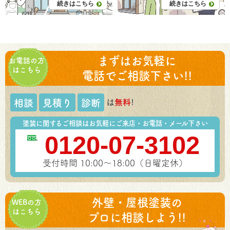
続きはこちら
続きはこちら
まずはお気軽に
お電話の方
はこちら
電話でご相談下さい!!
は
無料
!
相談
見積り
診断
塗装に関するご相談はお気軽にご来店・お電話・メール下さい
0120-07-3102
受付時間 10:00～18:00（日曜定休）
外壁・屋根塗装の
WEBの方
はこちら
プロに相談しよう!!