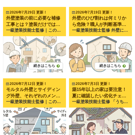
2026年7月29日 更新！
2026年7月19日 更新！
外壁塗装の前に必要な補修
外壁のひび割れは何ミリか
工事とは？塗装だけでは直
ら危険？職人が判断基準を
一級塗装技能士監修｜この記事では、外壁塗装の前に行う補修工事の種類や必要性について、専門業者の視点からわかりやすく解説します。塗装だけでは改善できない症状や、補修を省略した場合のリスクについても詳しくご紹介します。 外壁塗装の前に必要な補修工事とは？塗装だけでは直らない劣化を一級塗装技能士が解説 一級塗装技能士監修｜この記事では、外壁塗装前に必要となる補修工事について詳しく解説します。塗装は家をきれいにするだけでなく、建物を長く守るための工事です。その効果を十分に発揮するには、塗る前の下地補修が欠かせません。 外壁塗装をご検討中のお客様から、 「ひび割れも一緒に直りますか？」 「塗装すれば全部きれいになりますか？」 「補修工事って本当に必要なんですか？」 というご質問をいただくことがあります。 岡山県倉敷市・岡山市で20年以上施工を続けるペイントプロ美達でも、このようなご相談は非常に多く寄せられます。 結論からお伝えすると、塗装だけでは直らない劣化があります。 むしろ、補修工事をしないまま塗装すると、せっかくの塗装が数年で傷んでしまうこともあります。 今回は、外壁塗装前に行う補修工事について、職人の視点からわかりやすくご紹介します。 外壁塗装の前に補修工事が必要な理由 塗装は「家を修理する工事」ではない 塗装には、防水性や耐久性を高める役割があります。 しかし、塗料そのものには割れた外壁を元通りにする力はありません。 例えば、 ・ひび割れ ・外壁の欠け ・サイディングの隙間 ・剥がれ ・浮き このような症状は、まず補修してから塗装します。 つまり、 「補修→下塗り→中塗り→上塗り」 という順番で施工することで、本来の耐久性が得られます。 補修をしないまま塗装するとどうなる？ 補修を省略すると、 ・ひび割れが再発する ・雨水が侵入する ・塗膜が割れる ・膨れや剥がれが起こる など、早期劣化につながります。 見た目はきれいでも、中身が傷んだままでは意味がありません。 外壁塗装前によく行う補修工事の種類 ひび割れ（クラック）補修 最も多い補修がひび割れです。 細いひびなら専用の補修材を充填し、大きなひびは内部まで補修を行います。 幅や深さによって補修方法は変わります。 職人は、見た目だけではなく、建物の動きや劣化状況まで確認しています。 （施工前後の写真を掲載すると非常に分かりやすいポイントです。） コーキング（シーリング）の打ち替え・増し打ち サイディング住宅では欠かせない工事です。 コーキングとは、外壁同士のつなぎ目にあるゴム状の部分です。 紫外線で硬くなると、 ・ひび割れ ・剥離 ・隙間 が発生します。 この状態では雨水が侵入しやすくなるため、多くの場合は新しく打ち替えます。 ペイントプロ美達でも、この補修を行ってから塗装しています。 外壁の浮き・剥がれ補修 モルタル外壁では、下地から浮いているケースがあります。 浮いたまま塗装すると、数年以内に剥がれる可能性があります。 必要に応じて固定や部分補修を行い、安全な状態に戻してから塗装します。 欠け・欠損部分の補修 外壁の角が欠けたり、ぶつけて割れている場合もあります。 このまま塗装すると、欠けた部分はそのまま残ります。 専用の補修材で形を整えたうえで塗装することで、仕上がりも美しくなります。 金属部分のサビ補修 雨樋金具や鉄部ではサビもよく見られます。 塗装前には、 ・サビ落とし ・ケレン作業（古い塗膜やサビを削る作業） ・サビ止め塗装 を行います。 この下準備が塗膜の寿命を左右します。 塗装だけでは直らないケースもある 雨漏りしている場合 雨漏りは原因を特定しなければ改善しません。 塗装だけでは止まらないことも多く、防水工事や板金工事が必要になるケースがあります。 外壁内部まで傷んでいる場合 水分が長期間入り込むと、内部の木材まで腐食していることがあります。 この場合は一部張り替えや下地交換が必要です。 下地が腐食している場合 塗料は下地に密着して初めて性能を発揮します。 土台が傷んでいれば、どんな高性能塗料でも長持ちしません。 ペイントプロ美達で実際によくあるご相談 「塗装だけで直りますか？」というご相談が非常に多い 私たちがお客様のお宅を調査すると、 「他社では塗装だけと言われました」 というケースがあります。 しかし実際には、 ・コーキングが切れている ・外壁が割れている ・サビが進行している という状態も珍しくありません。 そのため美達では、補修が必要な箇所を写真で撮影し、一つひとつご説明しています。 「なぜ補修が必要なのか」をご理解いただいてから工事を進めるよう心掛けています。 補修を行った施工事例をご紹介 （ここには実際の施工事例がおすすめです。） ・補修前 ・補修中 ・塗装後 この3枚を掲載すると、お客様にも違いが伝わりやすくなります。 良い塗装工事は見えない補修で決まる 見積書で確認したい補修項目 見積書を見る際は、 ・クラック補修 ・コーキング工事 ・下地補修 ・ケレン作業 などが記載されているか確認しましょう。 「一式」とだけ書かれている場合は、内容を確認することをおすすめします。 補修内容を写真で説明してくれる業者を選ぶ 信頼できる業者は、 「どこを、どのように補修したか」 を写真付きで説明してくれます。 見えない部分だからこそ、丁寧に説明してくれる会社を選ぶことが、満足のいく工事につながります。 まとめ｜長持ちする塗装は補修工事から始まる 外壁塗装は、塗料を塗ることだけが工事ではありません。 建物の状態を正しく診断し、必要な補修を丁寧に行うことで、初めて塗装本来の耐久性を発揮できます。 特に岡山県倉敷市・岡山市でも、築15年以上のお住まいでは、ひび割れやコーキングの劣化が見つかるケースが少なくありません。補修を適切に行うことが、将来的な雨漏りや大規模な修繕を防ぐことにもつながります。 ペイントプロ美達では、お住まいの状態を細かく点検し、補修が必要な箇所は写真を使いながらわかりやすくご説明しています。「本当に補修が必要なのか」「塗装だけで大丈夫なのか」といった疑問にも、一級塗装技能士の視点で丁寧にお答えしています。 外壁のひび割れやコーキングの劣化など、少しでも気になる症状がありましたら、お気軽にペイントプロ美達へご相談ください。現地調査・お見積もりを通して、お住まいに合った最適なメンテナンス方法をご提案いたします。
一級塗装技能士監修 外壁にひび割れを見つけると、「すぐに補修しないと危険なの？」「塗装だけで直るの？」と不安になる方は多いのではないでしょうか。 実際にペイントプロ美達でも、倉敷市や岡山市のお客様から「このひび割れは大丈夫ですか？」というご相談を数多くいただきます。 しかし、外壁のひび割れはすべてが危険というわけではありません。幅や深さ、発生している場所によって緊急性は大きく異なります。 この記事では、外壁のひび割れは何ミリから危険なのか、職人が現場で実際に判断している基準をわかりやすく解説します。 外壁のひび割れは何ミリから危険なのか？ 結論からいうと、一般的に幅0.3mmが一つの判断基準になります。 もちろん幅だけで全てを判断できるわけではありませんが、多くの建築業界では0.3mm以上のひび割れを注意が必要なクラックとして扱います。 0.3mm未満はヘアークラックと呼ばれる 髪の毛ほどの細さのひび割れをヘアークラックと呼びます。 幅は0.3mm未満で、塗膜だけに発生しているケースがほとんどです。 この段階で直ちに雨漏りする可能性は高くありませんが、塗膜の劣化が始まっているサインではあります。 次回の塗装時期を検討する目安になるでしょう。 0.3mm以上は注意が必要 0.3mmを超えると外壁材自体にひび割れが及んでいる可能性があります。 ここからは雨水が入り込みやすくなり、外壁内部への影響も考えられます。 専門業者による点検を受けることをおすすめします。 1mm以上は早めの点検がおすすめ 1mm以上のひび割れになると、建物内部へ水が侵入するリスクが高まります。 実際にペイントプロ美達でも、雨漏り相談のお宅を調査すると1mm以上のクラックが見つかるケースは少なくありません。 ひび割れを見つけたら放置せず、早めに状態を確認してもらうことが大切です。 外壁にひび割れが発生する原因 紫外線による劣化 岡山県は全国的に見ても晴天日数が多い地域です。 外壁は毎日紫外線を受け続けるため、塗膜が徐々に劣化していきます。 防水性能が低下すると外壁表面が硬くなり、ひび割れが発生しやすくなります。 建物の揺れや地震 建物は常に微細な揺れを繰り返しています。 大型車両の通行や地震、強風などの影響によって外壁に負荷がかかり、クラックが発生することがあります。 防水性能の低下 塗装の防水効果が弱くなると、外壁が水分を吸収しやすくなります。 乾燥と吸水を繰り返すことで膨張と収縮が起こり、ひび割れにつながります。 施工後の経年劣化 どんな外壁でも時間とともに劣化します。 新築から10年以上経過すると、ひび割れの発生リスクは徐々に高まります。 ひび割れの種類によって危険度は違う ヘアークラック 最も多いのがヘアークラックです。 細く浅いひび割れで、塗膜の劣化が主な原因です。 比較的緊急性は低いものの、放置期間が長くなると進行することがあります。 構造クラック 幅が大きく深いひび割れです。 建物の動きや構造部分に影響している可能性があります。 雨漏りや内部腐食の原因となるため注意が必要です。 開口部周辺のクラック 窓やドアの角付近は力が集中しやすい場所です。 斜めにひび割れが伸びている場合は、特に慎重な確認が必要になります。 危険なひび割れを放置するとどうなる？ 雨水が侵入する ひび割れから侵入した雨水は外壁内部に溜まります。 表面上は小さなひび割れでも、内部では被害が広がっていることがあります。 外壁内部が腐食する 木造住宅の場合、柱や下地材が腐食する恐れがあります。 見えない部分で劣化が進むため発見が遅れやすいのが特徴です。 補修費用が高額になる 早期なら数万円の補修で済む場合でも、内部まで傷んでしまうと数十万円以上の工事が必要になることがあります。 自分でできるひび割れチェック方法 幅を確認する 0.3mmを超えているかどうかを目安にしましょう。 名刺や定規を当てるだけでもある程度の判断ができます。 長さを確認する 短いひび割れよりも長く連続しているひび割れの方がリスクは高くなります。 特に1m以上続くクラックは注意が必要です。 場所を確認する 窓周辺や建物の角部分は要注意ポイントです。 力が集中しやすいため、劣化が進行しやすい傾向があります。 ひび割れの補修方法 塗装だけで対応できるケース ヘアークラック程度であれば、下地処理後の塗装工事で改善できる場合があります。 コーキング補修が必要なケース 0.3mm以上のクラックでは、専用の補修材を充填してから塗装する方法が一般的です。 単純に塗るだけでは再発する可能性があります。 外壁補修工事が必要なケース 大きなクラックや構造クラックの場合は、外壁補修工事そのものが必要になるケースもあります。 現場ごとの判断が重要になります。 岡山・倉敷で多いひび割れ相談事例 モルタル外壁のひび割れ ペイントプロ美達で特に多いのがモルタル外壁のご相談です。 築15年以上のお住まいでは、窓周辺や外壁の継ぎ目付近にクラックが発生しているケースをよく見かけます。 施工写真のビフォーアフターを見ると、お客様が気づいていなかった細かなひび割れが多数見つかることもあります。 サイディング外壁のひび割れ サイディングの場合は、外壁材よりもコーキングの劣化から始まることが多いです。 コーキングが割れると雨水が侵入しやすくなり、結果として外壁材の劣化につながります。 定期的な点検が重要です。 まとめ 外壁のひび割れは、一般的に0.3mm以上になると注意が必要とされています。 ただし、本当に重要なのは幅だけではありません。 ひび割れの深さや長さ、発生場所によって危険度は大きく変わります。 ペイントプロ美達でも、「小さなひび割れだから大丈夫だと思っていたら、実は内部まで傷んでいた」というケースを何度も見てきました。 反対に、見た目は気になるものの緊急性が低く、次回塗装時に対応できるケースもあります。 ひび割れは早期発見・早期対応が何より大切です。 もしご自宅の外壁に気になるひび割れがある場合は、無理に自己判断せず専門業者に状態を確認してもらうことをおすすめします。 ペイントプロ美達では、岡山市・倉敷市を中心に外壁診断や劣化チェックを行っています。「このひび割れは大丈夫？」というご相談だけでも構いません。お住まいを長持ちさせるために、まずは現在の状態を知ることから始めてみてはいかがでしょうか。
らない劣化を一級塗装技能
解説
士が解説
続きはこちら
続きはこちら
2026年7月12日 更新！
2026年7月3日 更新！
モルタル外壁とサイディン
築15年以上の家は要注意！
グ外壁、それぞれのメンテ
夏に確認したい劣化チェッ
一級塗装技能士監修｜この記事では、モルタル外壁とサイディング外壁の違いや、それぞれに適したメンテナンス方法についてわかりやすく解説します。外壁材によって劣化の仕方や必要な工事は大きく異なります。「うちの外壁にはどんなメンテナンスが必要なの？」という疑問をお持ちの方はぜひ参考にしてください。 モルタル外壁とサイディング外壁、それぞれのメンテナンス方法 住宅の外壁にはさまざまな種類がありますが、岡山県倉敷市・岡山市周辺で多く見られるのが「モルタル外壁」と「サイディング外壁」です。 どちらも住宅を雨や紫外線から守る重要な役割を担っていますが、構造や特徴が異なるため、必要なメンテナンス方法も変わります。 ペイントプロ美達でも現地調査の際に、 「うちの外壁はモルタルですか？」 「サイディングって何ですか？」 「塗装だけで大丈夫ですか？」 というご相談をよくいただきます。 今回はそれぞれの特徴や劣化症状、適切なメンテナンス方法について詳しく解説します。 モルタル外壁とサイディング外壁の違いとは？ まずは外壁の種類について確認してみましょう。 モルタル外壁とは モルタルとは、セメントと砂、水を混ぜて作る外壁材です。 職人が現場で塗り付けて仕上げるため、継ぎ目のない美しいデザインが特徴です。 築20年以上の住宅ではモルタル外壁が多く採用されています。 モルタル外壁の特徴 継ぎ目が少ない デザインの自由度が高い 重厚感がある ひび割れが発生しやすい 岡山・倉敷エリアでも築年数の経過した住宅では今でも多く見られます。 サイディング外壁とは サイディングは工場で製造された外壁パネルを張り付ける工法です。 現在の住宅では最も普及している外壁材です。 サイディング外壁の特徴 デザインが豊富 工期が短い 品質が安定している 継ぎ目（目地）がある 特に近年建てられた住宅の多くは窯業系サイディングが採用されています。 モルタル外壁でよく見られる劣化症状 モルタル外壁は塗膜と下地の状態が重要です。 ひび割れ（クラック） モルタル外壁で最も多い劣化症状です。 地震や振動、乾燥収縮によってひび割れが発生します。 細いひび割れ 髪の毛ほどの細いひび割れであればすぐに危険というわけではありません。 しかし放置すると雨水が侵入しやすくなります。 大きなひび割れ 幅が広いひび割れは注意が必要です。 内部まで水が入り込み、雨漏りや下地の腐食につながることがあります。 塗膜の剥がれ 塗装による防水機能が低下すると、塗膜が浮いたり剥がれたりします。 防水性能が失われるため早めの対応が必要です。 チョーキング現象 外壁を触った時に白い粉が手につく状態です。 これは塗膜が紫外線で劣化しているサインです。 ペイントプロ美達でも現地調査時によく確認するポイントです。 モルタル外壁のメンテナンス方法 定期的な塗装工事 モルタル外壁の基本的なメンテナンスは塗装です。 塗装によって防水性能を維持できます。 目安として10～15年程度で点検をおすすめしています。 ひび割れ補修 ひび割れを補修してから塗装を行います。 補修せずに塗装しても再発しやすいためです。 補修方法 シーリング補修 Vカット補修 樹脂注入補修 ひび割れの大きさによって工法を使い分けます。 防水性の高い塗料を選ぶ モルタルはひび割れが起きやすいため、柔軟性のある塗料との相性が良い場合があります。 外壁の状態に合わせた塗料選びが重要です。 サイディング外壁でよく見られる劣化症状 サイディングはパネル自体だけでなく、継ぎ目の状態も重要です。 コーキングの劣化 サイディング外壁最大の弱点がコーキングです。 コーキングとはパネル同士の隙間を埋めるゴム状の材料です。 劣化症状 ひび割れ 肉やせ 剥離 これらが発生すると雨水が侵入しやすくなります。 反り・浮き サイディングは水分を吸収すると反ることがあります。 反りが進行すると外壁材そのものの交換が必要になる場合もあります。 色あせ 紫外線によって塗膜が劣化すると色あせが発生します。 見た目の問題だけでなく、防水性能低下のサインでもあります。 コケ・カビの発生 北面や日陰部分でよく見られます。 美観だけでなく外壁の劣化を早める原因にもなります。 サイディング外壁のメンテナンス方法 コーキングの打ち替え サイディング外壁で特に重要なメンテナンスです。 古いコーキングを撤去して新しく施工します。 打ち替えが必要な理由 コーキングは外壁よりも先に劣化することが多いためです。 塗装だけでは十分な防水性能を回復できません。 外壁塗装 サイディング自体も塗装による保護が必要です。 塗膜が劣化すると水を吸収しやすくなります。 その結果、反りや割れの原因になります。 反りや浮きの補修 状態によってはビス固定や部分交換を行います。 放置すると補修費用が大きくなるため早めの対応がおすすめです。 モルタルとサイディング、どちらが長持ちする？ お客様からよくいただく質問です。 結論から言うと、 「適切なメンテナンスを行った方が長持ちする」 というのが正しい答えです。 モルタルはひび割れ対策が重要です。 サイディングはコーキング管理が重要です。 どちらも定期的な点検と塗装を行えば長く住み続けることができます。 美達が現場で感じる外壁トラブルの傾向 ペイントプロ美達では倉敷市・岡山市を中心に数多くの住宅を調査しています。 その中で感じるのは、 「外壁材そのものよりもメンテナンス時期を逃しているケースが多い」 ということです。 例えば、 モルタル外壁のひび割れを何年も放置していたケース。 サイディングのコーキングが完全に割れていたケース。 どちらも早めに対応していれば比較的軽微な補修で済んだ可能性があります。 実際にご相談をいただくタイミングとしては、 「近所で工事をしている業者に指摘された」 「塗装から15年以上経っている」 「雨漏りする前に確認したい」 という方が多くいらっしゃいます。 外壁は毎日少しずつ劣化していくため、症状が軽いうちの点検が重要です。 まとめ｜外壁材に合わせたメンテナンスが大切です モルタル外壁とサイディング外壁は、それぞれ劣化の特徴が異なります。 モルタル外壁はひび割れの管理が重要です。 サイディング外壁はコーキングの劣化管理が欠かせません。 どちらの外壁も、定期的な点検と適切な塗装によって住宅を長く守ることができます。 外壁の種類が分からない場合や、今の状態が問題ないか気になる場合は、まずは専門業者による点検がおすすめです。 ペイントプロ美達では、倉敷市・岡山市を中心に外壁診断を行っています。 「うちの外壁はモルタル？サイディング？」 「塗装の時期なのか知りたい」 「ひび割れやコーキングが気になる」 そんな小さな疑問でもお気軽にご相談ください。住まいの状態を分かりやすくご説明し、お客様に合ったメンテナンス方法をご提案いたします。
一級塗装技能士監修 「うちはまだ大丈夫だろう」と思っていても、築15年を超えた住宅では目に見えない劣化が進んでいるケースが少なくありません。 特に夏は強い紫外線や高温、突然のゲリラ豪雨など、住宅にとって過酷な季節です。外壁や屋根の劣化が進んでいると、雨漏りや建物内部の傷みにつながることもあります。 実際にペイントプロ美達でも、夏場になると「外壁の色あせが気になる」「屋根が傷んでいないか心配」「最近雨漏りが始まった」といったご相談が増えてきます。 今回は、築15年以上のお住まいの方に向けて、夏に確認しておきたい住宅の劣化チェックポイントをわかりやすく解説します。 築15年以上の住宅が劣化しやすい理由 住宅は新築時が最も性能が高く、年月とともに少しずつ劣化していきます。 特に築15年前後は、外壁塗装や屋根塗装のメンテナンス時期と重なるため、さまざまな不具合が現れ始めるタイミングです。 紫外線によるダメージの蓄積 岡山県は比較的晴れの日が多く、紫外線量も少なくありません。 外壁や屋根は毎日紫外線を受け続けるため、塗膜が少しずつ劣化していきます。 塗膜とは、塗装によってできる保護膜のことです。 この保護膜が弱くなると、防水性能も低下してしまいます。 雨や湿気の影響 梅雨や台風、ゲリラ豪雨による雨水も住宅を傷める原因です。 塗装が劣化すると外壁や屋根が水を吸いやすくなり、ひび割れや反りの原因になります。 新築時の防水性能が低下する時期 外壁の継ぎ目に使われるコーキング材や、防水工事の防水層も永久には持ちません。 築15年を超える頃には、劣化が目立ち始めることが多いです。 夏に確認したい外壁の劣化チェックリスト 外壁を触ると白い粉がつく 外壁を手で触った時に白い粉が付く状態を「チョーキング現象」と呼びます。 これは塗膜が紫外線で分解されているサインです。 ペイントプロ美達でも現地調査の際によく見かける症状です。 チョーキングが出ている場合は、塗り替え時期の目安と考えてよいでしょう。 【施工写真活用ポイント】 ・白い粉が手についた写真 ・チョーキング検査の様子 色あせや変色がある 新築時と比べて色が薄くなったり、部分的に変色している場合も注意が必要です。 特に南面や西面は紫外線の影響を受けやすく、劣化が進みやすい傾向があります。 色あせは見た目の問題だけでなく、防水性能低下のサインでもあります。 ひび割れが発生している 外壁のひび割れは放置しないことが重要です。 細いひび割れでも雨水が入り込み、内部の劣化につながる場合があります。 髪の毛ほどの細さのひび割れでも、一度点検をおすすめします。 【施工写真活用ポイント】 ・ひび割れ補修前後 ・クラック調査の様子 コーキングが割れている サイディング外壁の継ぎ目にあるゴム状の部分がコーキングです。 ひび割れや剥離が見られる場合、防水性能が大きく低下しています。 美達でも築15年以上のお住まいでは、コーキングの劣化相談が非常に多くなっています。 夏に確認したい屋根の劣化チェックリスト 屋根の色あせ 屋根は外壁以上に紫外線を受けています。 色あせは塗膜の劣化が進行しているサインです。 コケやカビの発生 屋根に緑色や黒色の汚れが付着している場合は、コケやカビの可能性があります。 見た目の問題だけでなく、屋根材の劣化を早める原因にもなります。 屋根材のズレや割れ 台風や強風の影響で屋根材がズレたり割れたりしている場合があります。 ただし、自分で屋根に上るのは非常に危険です。 地上から見える範囲で確認しましょう。 雨漏りの前兆 以下の症状は雨漏りの前兆かもしれません。 天井のシミ クロスの浮き カビ臭さ 窓まわりの変色 これらが見られる場合は早めの点検がおすすめです。 ベランダ・防水部分も要チェック 防水層のひび割れ ベランダ床に細かなひび割れが出ている場合、防水層の劣化が進んでいる可能性があります。 水たまりができる 雨の後に長時間水が残る場合は排水不良や防水層の劣化が考えられます。 排水口の詰まり 夏は落ち葉やゴミがたまりやすくなります。 定期的な清掃も重要です。 【施工写真活用ポイント】 ・防水工事施工前後 ・排水口清掃の様子 劣化を放置するとどうなる？ 塗装だけで済まなくなる 早めのメンテナンスであれば塗装工事で対応できるケースが多くあります。 しかし放置すると外壁材や屋根材そのものの交換が必要になる場合があります。 雨漏り修理は高額になりやすい 雨漏りは発生箇所だけでなく、内部の木材まで傷んでいるケースがあります。 結果として工事費用が大きくなることも珍しくありません。 建物の寿命が短くなる 住宅は定期的なメンテナンスを行うことで長持ちします。 逆に放置すると、本来の寿命より早く傷みが進んでしまいます。 自分で点検するときの注意点 屋根には絶対に上らない 毎年、点検中の転落事故が発生しています。 屋根点検は必ず専門業者に依頼しましょう。 双眼鏡や写真を活用する スマートフォンで写真を撮影したり、双眼鏡で確認するだけでも異常を発見できることがあります。 気になる症状は早めに相談 「まだ大丈夫かな」と迷う段階で相談するのが理想です。 実際にペイントプロ美達でも、 「もっと早く相談しておけばよかった」 「塗装だけで済むと思わなかった」 というお声をいただくことがあります。 劣化は早期発見・早期対応が何より重要です。 まとめ｜築15年以上なら一度はプロの点検を 築15年以上のお住まいでは、外壁・屋根・防水部分にさまざまな劣化症状が現れ始めます。 特に夏は紫外線や豪雨によって劣化が進みやすい季節です。 今回ご紹介したチェックリストの中で、 外壁を触ると白い粉が付く 色あせが目立つ ひび割れがある コーキングが割れている ベランダに水たまりができる 天井にシミがある といった症状が見られる場合は、一度専門業者による点検をおすすめします。 ペイントプロ美達では、岡山市・倉敷市を中心に外壁塗装、屋根塗装、防水工事のご相談を承っています。 無理に工事をおすすめすることはありませんので、「うちの状態は大丈夫かな？」という段階でもお気軽にご相談ください。住まいを長持ちさせるための最適なメンテナンス方法を、現場経験豊富な職人の目線でわかりやすくご説明いたします。
ナンス方法
クリスト